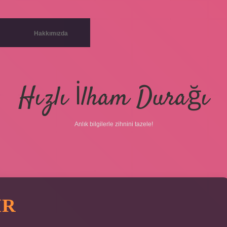
Hakkımızda
Hızlı İlham Durağı
Anlık bilgilerle zihnini tazele!
IR