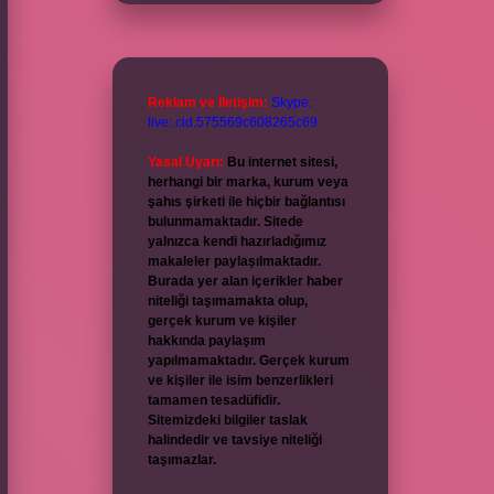
Reklam ve İletişim:
Skype:
live:.cid.575569c608265c69
Yasal Uyarı:
Bu internet sitesi,
herhangi bir marka, kurum veya
şahıs şirketi ile hiçbir bağlantısı
bulunmamaktadır. Sitede
yalnızca kendi hazırladığımız
makaleler paylaşılmaktadır.
Burada yer alan içerikler haber
niteliği taşımamakta olup,
gerçek kurum ve kişiler
hakkında paylaşım
yapılmamaktadır. Gerçek kurum
ve kişiler ile isim benzerlikleri
tamamen tesadüfidir.
Sitemizdeki bilgiler taslak
halindedir ve tavsiye niteliği
taşımazlar.