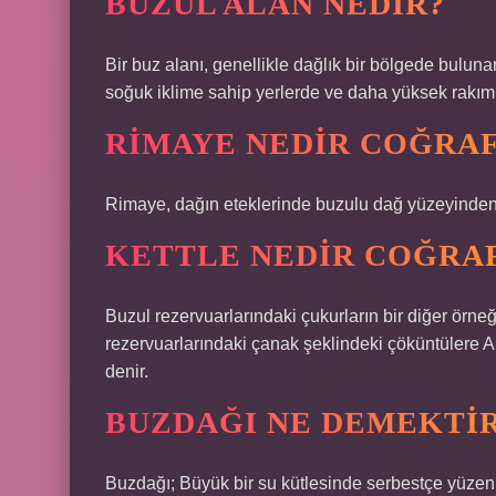
BUZUL ALAN NEDIR?
Bir buz alanı, genellikle dağlık bir bölgede bulunan,
soğuk iklime sahip yerlerde ve daha yüksek rakıml
RIMAYE NEDIR COĞRA
Rimaye, dağın eteklerinde buzulu dağ yüzeyinden a
KETTLE NEDIR COĞRA
Buzul rezervuarlarındaki çukurların bir diğer örne
rezervuarlarındaki çanak şeklindeki çöküntülere A
denir.
BUZDAĞI NE DEMEKTI
Buzdağı; Büyük bir su kütlesinde serbestçe yüzen 