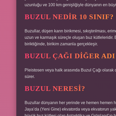
uzunluğu ve 100 km genişliğiyle dünyanın en büyü
BUZUL NEDIR 10 SINIF?
Buzullar, düşen karın birikmesi, sıkıştırılması, eri
uzun ve karmaşık süreçle oluşan buz kütleleridir. 
biriktiğinde, birikim zamanla gerçekleşir.
BUZUL ÇAĞI DIĞER ADI
Pleistosen veya halk arasında Buzul Çağı olarak
sürer.
BUZUL NERESI?
Buzullar dünyanın her yerinde ve hemen hemen h
Jaya’da (Yeni Gine) ekvatorda veya ekvatorun yak
büyük buz kütlesi olan Antarktika ve Grönland’ın