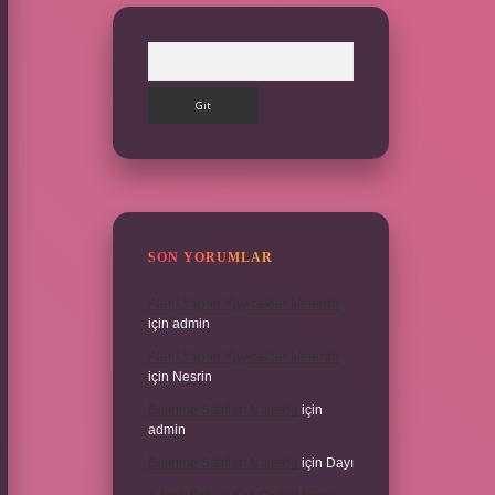
Arama
SON YORUMLAR
Alerji Yapan Yiyecekler Nelerdir
için
admin
Alerji Yapan Yiyecekler Nelerdir
için
Nesrin
Belirtme Sıfatları Nelerdir
için
admin
Belirtme Sıfatları Nelerdir
için
Dayı