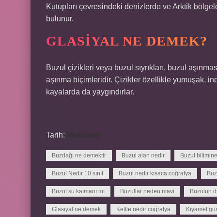
Kutupları çevresindeki denizlerde ve Arktik bölgele
bulunur.
GLASIYAL NE DEMEK?
Buzul çizikleri veya buzul sıyrıkları, buzul aşın
aşınma biçimleridir. Çizikler özellikle yumuşak, i
kayalarda da yaygındırlar.
Tarih:
Makaleler
Buzdağı ne demektir
Buzul alan nedir
Buzul bilimin
Buzul Nedir 10 sınıf
Buzul nedir kısaca coğrafya
Buz
Buzul su katmanı mı
Buzullar neden mavi
Buzulun di
Glasiyal ne demek
Kettle nedir coğrafya
Kıyamet gü