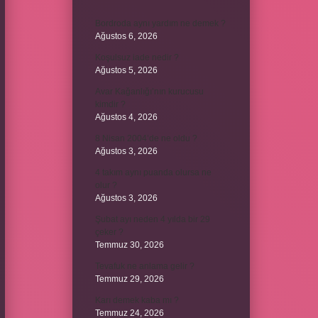
Bordroda aynı yardım ne demek ?
Ağustos 6, 2026
Koşulsuz iade nedir ?
Ağustos 5, 2026
Avar Kağanlığı’nın kurucusu
kimdir ?
Ağustos 4, 2026
8 Nisan 2004’de ne oldu ?
Ağustos 3, 2026
4 takım aynı puanda olursa ne
olur ?
Ağustos 3, 2026
Şubat ayı neden 4 yılda bir 29
çeker ?
Temmuz 30, 2026
Tevafuk ne anlama gelir ?
Temmuz 29, 2026
Karı demek kaba mı ?
Temmuz 24, 2026