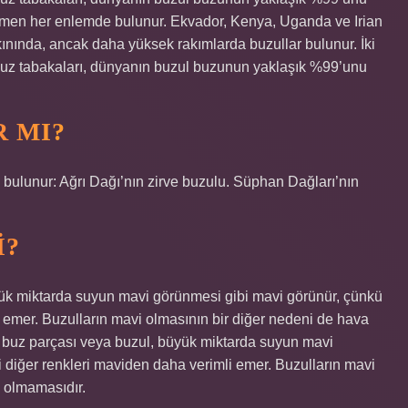
hemen her enlemde bulunur. Ekvador, Kenya, Uganda ve Irian
ınında, ancak daha yüksek rakımlarda buzullar bulunur. İki
 buz tabakaları, dünyanın buzul buzunun yaklaşık %99’unu
R MI?
 bulunur: Ağrı Dağı’nın zirve buzulu. Süphan Dağları’nın
I?
üyük miktarda suyun mavi görünmesi gibi mavi görünür, çünkü
i emer. Buzulların mavi olmasının bir diğer nedeni de hava
ış buz parçası veya buzul, büyük miktarda suyun mavi
 diğer renkleri maviden daha verimli emer. Buzulların mavi
n olmamasıdır.