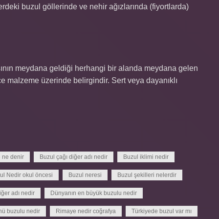
rdeki buzul göllerinde ve nehir ağızlarında (fiyortlarda)
masının meydana geldiği herhangi bir alanda meydana gelen
nce malzeme üzerinde belirgindir. Sert veya dayanıklı
e ne denir
Buzul çağı diğer adı nedir
Buzul iklimi nedir
ul Nedir okul öncesi
Buzul neresi
Buzul şekilleri nelerdir
ğer adı nedir
Dünyanın en büyük buzulu nedir
nü buzulu nedir
Rimaye nedir coğrafya
Türkiyede buzul var mı