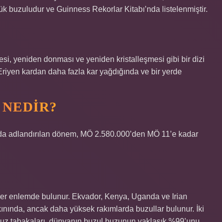
k buzuludur ve Guinness Rekorlar Kitabı’nda listelenmiştir.
mesi, yeniden donması ve yeniden kristalleşmesi gibi bir dizi
Eriyen kardan daha fazla kar yağdığında ve bir yerde
 NEDIR?
 da adlandırılan dönem, MÖ 2.580.000’den MÖ 11’e kadar
er enlemde bulunur. Ekvador, Kenya, Uganda ve Irian
ınında, ancak daha yüksek rakımlarda buzullar bulunur. İki
 buz tabakaları, dünyanın buzul buzunun yaklaşık %99’unu