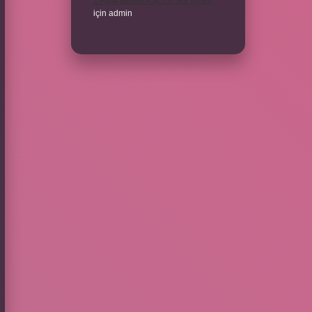
1 Aylık Bebek Kaç Cc Süt Içmeli
için
admin