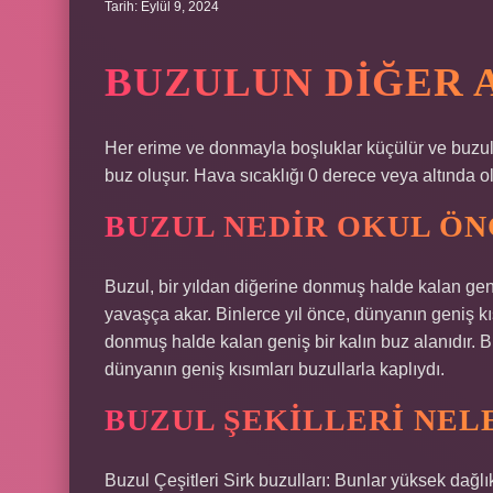
Tarih: Eylül 9, 2024
BUZULUN DIĞER A
Her erime ve donmayla boşluklar küçülür ve buzul
buz oluşur. Hava sıcaklığı 0 derece veya altında o
BUZUL NEDIR OKUL ÖN
Buzul, bir yıldan diğerine donmuş halde kalan geni
yavaşça akar. Binlerce yıl önce, dünyanın geniş kıs
donmuş halde kalan geniş bir kalın buz alanıdır. B
dünyanın geniş kısımları buzullarla kaplıydı.
BUZUL ŞEKILLERI NEL
Buzul Çeşitleri Sirk buzulları: Bunlar yüksek dağl