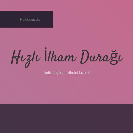
Hakkımızda
Hızlı İlham Durağı
Anlık bilgilerle zihnini tazele!