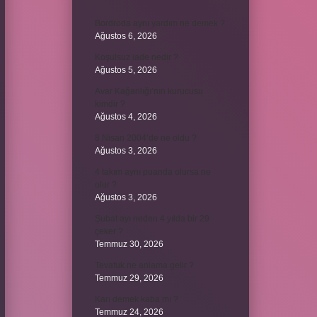
Bordroda aynı yardım ne demek ?
Ağustos 6, 2026
Koşulsuz iade nedir ?
Ağustos 5, 2026
Avar Kağanlığı’nın kurucusu
kimdir ?
Ağustos 4, 2026
8 Nisan 2004’de ne oldu ?
Ağustos 3, 2026
4 takım aynı puanda olursa ne
olur ?
Ağustos 3, 2026
Şubat ayı neden 4 yılda bir 29
çeker ?
Temmuz 30, 2026
Tevafuk ne anlama gelir ?
Temmuz 29, 2026
Karı demek kaba mı ?
Temmuz 24, 2026