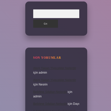
Arama
SON YORUMLAR
Alerji Yapan Yiyecekler Nelerdir
için
admin
Alerji Yapan Yiyecekler Nelerdir
için
Nesrin
Belirtme Sıfatları Nelerdir
için
admin
Belirtme Sıfatları Nelerdir
için
Dayı