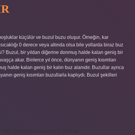
IR
şluklar küçülür ve buzul buzu oluşur. Örneğin, kar
ıcaklığı 0 derece veya altında olsa bile yollarda biraz buz
i? Buzul, bir yıldan diğerine donmuş halde kalan geniş bir
avaşça akar. Binlerce yıl önce, dünyanın geniş kısımları
muş halde kalan geniş bir kalın buz alanıdır. Buzullar ayrıca
anın geniş kısımları buzullarla kaplıydı. Buzul şekilleri
r
https://yildirimmedya.com.tr
Sitemap