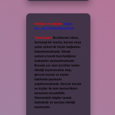
Reklam ve İletişim:
Skype:
live:.cid.575569c608265c69
Yasal Uyarı:
Bu internet sitesi,
herhangi bir marka, kurum veya
şahıs şirketi ile hiçbir bağlantısı
bulunmamaktadır. Sitede
yalnızca kendi hazırladığımız
makaleler paylaşılmaktadır.
Burada yer alan içerikler haber
niteliği taşımamakta olup,
gerçek kurum ve kişiler
hakkında paylaşım
yapılmamaktadır. Gerçek kurum
ve kişiler ile isim benzerlikleri
tamamen tesadüfidir.
Sitemizdeki bilgiler taslak
halindedir ve tavsiye niteliği
taşımazlar.