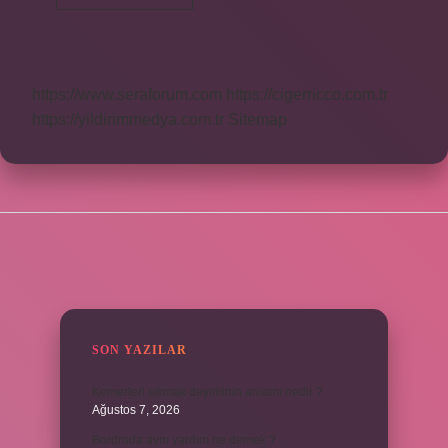
Neye
Denir
https://www.seraforum.com
https://cigerricco.com.tr
https://yildirimmedya.com.tr
Sitemap
SIDEBAR
SON YAZILAR
Kemerleri sıkmak deyiminin anlamı nedir ?
Ağustos 7, 2026
Bordroda aynı yardım ne demek ?