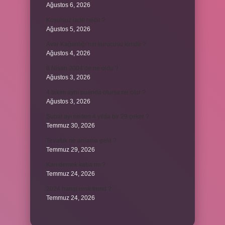
Ağustos 6, 2026
Koşulsuz iade nedir ?
Ağustos 5, 2026
Avar Kağanlığı’nın kurucusu kimdir ?
Ağustos 4, 2026
8 Nisan 2004’de ne oldu ?
Ağustos 3, 2026
4 takım aynı puanda olursa ne olur ?
Ağustos 3, 2026
Şubat ayı neden 4 yılda bir 29 çeker ?
Temmuz 30, 2026
Tevafuk ne anlama gelir ?
Temmuz 29, 2026
Karı demek kaba mı ?
Temmuz 24, 2026
2024 hangi renk trend ?
Temmuz 24, 2026