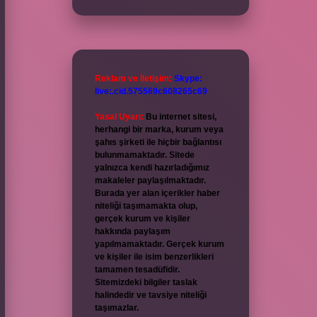
Reklam ve İletişim:
Skype:
live:.cid.575569c608265c69
Yasal Uyarı:
Bu internet sitesi,
herhangi bir marka, kurum veya
şahıs şirketi ile hiçbir bağlantısı
bulunmamaktadır. Sitede
yalnızca kendi hazırladığımız
makaleler paylaşılmaktadır.
Burada yer alan içerikler haber
niteliği taşımamakta olup,
gerçek kurum ve kişiler
hakkında paylaşım
yapılmamaktadır. Gerçek kurum
ve kişiler ile isim benzerlikleri
tamamen tesadüfidir.
Sitemizdeki bilgiler taslak
halindedir ve tavsiye niteliği
taşımazlar.