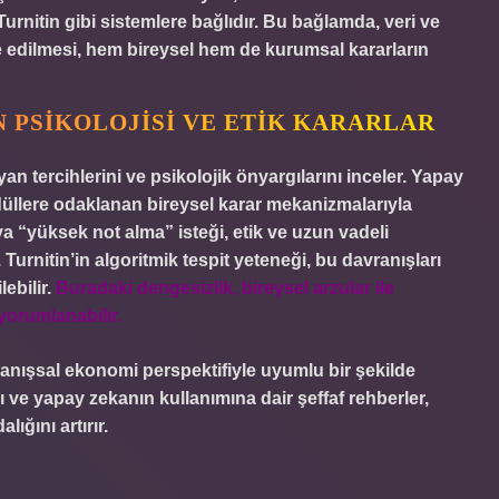
Turnitin gibi sistemlere bağlıdır. Bu bağlamda, veri ve
e edilmesi, hem bireysel hem de kurumsal kararların
 PSIKOLOJISI VE ETIK KARARLAR
n tercihlerini ve psikolojik önyargılarını inceler. Yapay
düllere odaklanan bireysel karar mekanizmalarıyla
a “yüksek not alma” isteği, etik ve uzun vadeli
 Turnitin’in algoritmik tespit yeteneği, bu davranışları
ebilir.
Buradaki dengesizlik, bireysel arzular ile
yorumlanabilir.
ranışsal ekonomi perspektifiyle uyumlu bir şekilde
ı ve yapay zekanın kullanımına dair şeffaf rehberler,
lığını artırır.