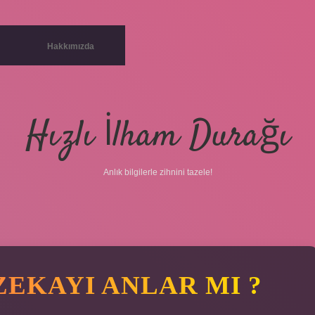
Hakkımızda
Hızlı İlham Durağı
Anlık bilgilerle zihnini tazele!
ZEKAYI ANLAR MI ?