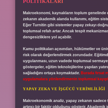
POLITIKALARI
Makroekonomi, kaynakların toplum genelinde dağ
zekanın akademik alanda kullanımı, eğitim sisteml
Eğer Turnitin gibi sistemler yapay zekayı doğr
toplumsal refah artar. Ancak tespit mekanizması
dengesizliklere yol açabilir.
Kamu politikaları açısından, hükümetler ve üniv
risk olarak değerlendirmek zorundadır. Eğitimde 
uygulanması, uzun vadede toplumsal sermayeyi 
göstergeler, eğitim teknolojilerine yapılan yatır
sağladığını ortaya koymaktadır.
Burada fırsat m
uygulamalara yönlendirmenin toplumsal kayıplar
YAPAY ZEKA VE İŞGÜCÜ VERIMLILIĞI
Makroekonomik analiz, yapay zekanın sadece tes
artırıcı bir faktör olduğunu gösterir. Akademi