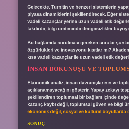
Gelecekte, Turnitin ve benzeri sistemlerin yapa
piyasa dinamiklerini şekillendirecek. Eğer sist
vadeli kazançlar yerine uzun vadeli etik değerle
takdirde, bilgi üretiminde
dengesizlikler büyüyeb
Bu bağlamda sorulması gereken sorular şunlardı
özgürlükleri ve inovasyonu kısıtlar mı? Akadem
kısa vadeli kazançlar ile uzun vadeli etik değer
İNSAN DOKUNUŞU VE TOPLUM
Ekonomik analiz, insan davranışlarının ve topl
açıklanamayacağını gösterir. Yapay zekayı tespi
şekillendiren toplumsal bir bağlam içinde değerl
kazanç kaybı değil, toplumsal güven ve bilgi üre
ekonomik değil, sosyal ve kültürel boyutlarda d
SONUÇ