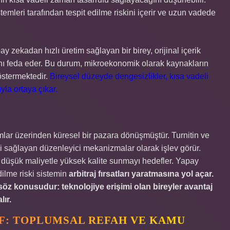
temleri tarafından tespit edilme riskini içerir ve uzun vadede
y zekadan hızlı üretim sağlayan bir birey, orijinal içerik
nı feda eder. Bu durum, mikroekonomik olarak kaynakların
göstermektedir.
Bireysel düzeyde dengesizlikler, kısa vadeli
yla ortaya çıkar.
mlar üzerinden küresel bir pazara dönüşmüştür. Turnitin ve
iği sağlayan düzenleyici mekanizmalar olarak işlev görür.
düşük maliyetle yüksek kalite sunmayı hedefler. Yapay
dilme riski sistemin
arbitraj fırsatları yaratmasına yol açar.
öz konusudur: teknolojiye erişimi olan bireyler avantaj
lır.
: TOPLUMSAL REFAH VE KAMU