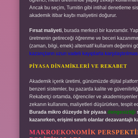
Ancak bu seçim, Turnitin gibi intihal denetleme sis
akademik itibar kaybı maliyetini doğurur.
Fırsat maliyeti
, burada merkezi bir kavramdır. Yapa
üretmenin getireceği öğrenme ve beceri kazanımı
(zaman, bilgi, emek) alternatif kullanım değerini 
kazançların uzun vadeli kayıplarla karşılaştırılması
PIYASA DINAMIKLERI VE REKABET
Akademik içerik üretimi, günümüzde dijital platfor
benzeri sistemler, bu pazarda kalite ve güvenilirl
Rekabetçi ortamda, öğrenciler ve akademisyenler 
zekanın kullanımı, maliyetleri düşürürken, tespit e
Burada mikro düzeyde bir piyasa
dengesizliği
s
kazanırken, erişimi sınırlı olanlar dezavantajlı ka
MAKROEKONOMIK PERSPEKTIF