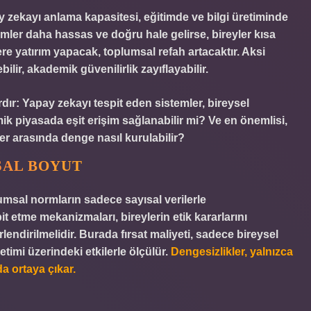
y zekayı anlama kapasitesi, eğitimde ve bilgi üretiminde
emler daha hassas ve doğru hale gelirse, bireyler kısa
re yatırım yapacak, toplumsal refah artacaktır. Aksi
ilir, akademik güvenilirlik zayıflayabilir.
r: Yapay zekayı tespit eden sistemler, bireysel
ik piyasada eşit erişim sağlanabilir mi? Ve en önemlisi,
ler arasında denge nasıl kurulabilir?
SAL BOYUT
umsal normların sadece sayısal verilerle
t etme mekanizmaları, bireylerin etik kararlarını
endirilmelidir. Burada fırsat maliyeti, sadece bireysel
timi üzerindeki etkilerle ölçülür.
Dengesizlikler, yalnızca
a ortaya çıkar.