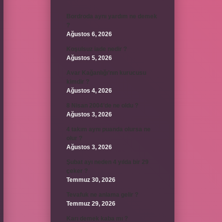
Bordroda aynı yardım ne demek
?
Ağustos 6, 2026
Koşulsuz iade nedir ?
Ağustos 5, 2026
Avar Kağanlığı’nın kurucusu
kimdir ?
Ağustos 4, 2026
8 Nisan 2004’de ne oldu ?
Ağustos 3, 2026
4 takım aynı puanda olursa ne
olur ?
Ağustos 3, 2026
Şubat ayı neden 4 yılda bir 29
çeker ?
Temmuz 30, 2026
Tevafuk ne anlama gelir ?
Temmuz 29, 2026
Karı demek kaba mı ?