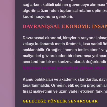
sağlarken, kaliteli çıktının güvenceye alınması 
algoritma üzerinden toplumsal refahın optimiz
koordinasyonunu gerektirir.
DAVRANIŞSAL EKONOMI: İNSAN
Davranışsal ekonomi, bireylerin rasyonel olmaya
zekayı kullanarak metin üretmek, kısa vadeli ö
açıklanabilir. Örneğin, “hemen teslim etme” vey
maliyetleri göz ardı eden bir davranışa yol açar.
sınırlandıran bir mekanizma olarak değerlendiril
toplumsal normlar arasında bir çatışma olarak 
Kamu politikaları ve akademik standartlar, dav
tasarlanmalıdır. Örneğin, etik eğitim programlar
fırsat maliyetinin ve uzun vadeli etkilerin farkında
GELECEĞE YÖNELIK SENARYOLAR