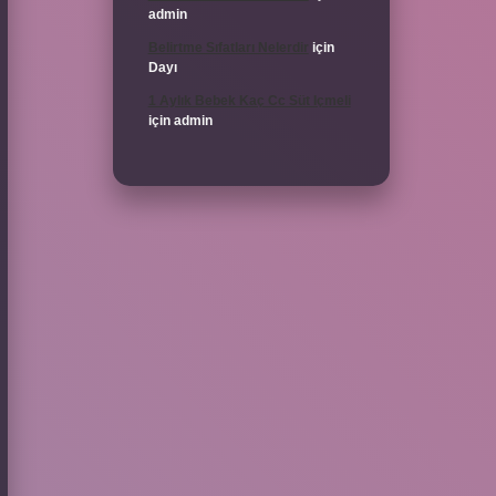
admin
Belirtme Sıfatları Nelerdir
için
Dayı
1 Aylık Bebek Kaç Cc Süt Içmeli
için
admin