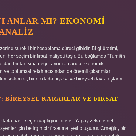
YI ANLAR MI? EKONOMI
 ANALIZ
zerine sürekli bir hesaplama süreci gibidir. Bilgi üretimi,
, her seçim bir fırsat maliyeti taşır. Bu bağlamda “Turnitin
e dair bir tartışma değil, aynı zamanda ekonomik
rı ve toplumsal refah açısından da önemli çıkarımlar
eden sistemler, bir noktada piyasa ve bireysel davranışların
 BIREYSEL KARARLAR VE FIRSAT
aklarla nasıl seçim yaptığını inceler. Yapay zeka temelli
enler için belirgin bir fırsat maliyeti oluşturur. Örneğin, bir
n kısa vadeli zaman tasarrufu sağlayacağını düşünebilir.