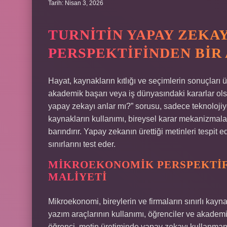
Tarih: Nisan 3, 2026
TURNITIN YAPAY ZEKA
PERSPEKTIFINDEN BIR
Hayat, kaynakların kıtlığı ve seçimlerin sonuçları ü
akademik başarı veya iş dünyasındaki kararlar olsun
yapay zekayı anlar mı?” sorusu, sadece teknolojiy
kaynakların kullanımı, bireysel karar mekanizmala
barındırır. Yapay zekanın ürettiği metinleri tespit 
sınırlarını test eder.
MIKROEKONOMIK PERSPEKTIF:
MALIYETI
Mikroekonomi, bireylerin ve firmaların sınırlı kayn
yazım araçlarının kullanımı, öğrenciler ve akademisy
öğrenci, metin üretiminde yapay zekayı kullanmanı