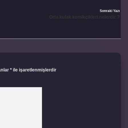
Sonraki Yazı
Orta kulak kemikçikleri nelerdir ?
anlar
*
ile işaretlenmişlerdir