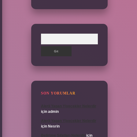
Arama
SON YORUMLAR
Alerji Yapan Yiyecekler Nelerdir
için
admin
Alerji Yapan Yiyecekler Nelerdir
için
Nesrin
Belirtme Sıfatları Nelerdir
için