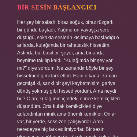
BIR SESIN BAŞLANGICI
Her şey bir sabah, biraz soğuk, biraz rüzgarlı
bir günde başladı. Yağmurun yavaşça yere
düştüğü, sokakta seslerin kısılmaya başladığı o
anlarda, kulağımda bir rahatsızlık hissettim.
Aslında bu, basit bir şeydi; ama bir anda
beynime takılıp kaldı. “Kulağımda bir şey var
mı?” diye sordum. Ne zamandır böyle bir şey
hissetmediğimi fark ettim. Hani o kadar zaman
geçmişti ki, sanki bir şeyi kaybetmişim, geriye
dönüş yokmuş gibi hissediyordum. Ama neydi
bu? O an, kulağımın içindeki o ince kemikçikleri
düşündüm. Orta kulak kemikçikleri diye
adlandırılan minik ama önemli kemikler. Onlar
var, bir yerde, sessizce çalışıyorlar. Ama
neredeyse hiç fark edilmiyorlar. Bir sesin
oluşmasını sağlayan üç küçük kemik: çekiç, örs