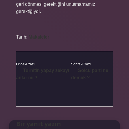
geri dönmesi gerektiğini unutmamamız
gerektiğiydi.
Tarih:
Makaleler
Önceki Yazı
Sonraki Yazı
Turnitin yapay zekayı
Solcu parti ne
anlar mı ?
demek ?
Bir yanıt yazın