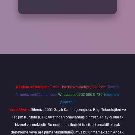
etexper giriş
Reklam ve İletişim:
E-mail:
backlinkpaneli@gmail.com
Teams:
forumhizmeti@gmail.com
Whatsapp: 0262 606 0 726
Telegram:
@karabul
Yasal Uyarı:
Sitemiz, 5651 Sayılı Kanun gereğince Bilgi Teknolojileri ve
İletişim Kurumu (BTK) tarafından onaylanmış bir Yer Sağlayıcı olarak
hizmet vermektedir. Bu nedenle, sitedeki içerikleri proaktif olarak
denetleme veya araştırma yükümlülüğümüz bulunmamaktadır. Ancak,