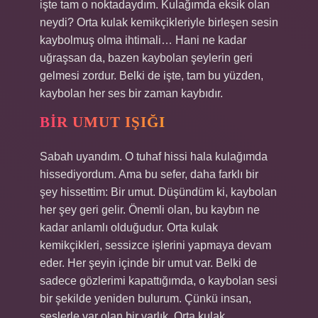
işte tam o noktadaydım. Kulağımda eksik olan
neydi? Orta kulak kemikçikleriyle birleşen sesin
kaybolmuş olma ihtimali… Hani ne kadar
uğraşsan da, bazen kaybolan şeylerin geri
gelmesi zordur. Belki de işte, tam bu yüzden,
kaybolan her ses bir zaman kaybıdır.
BIR UMUT IŞIĞI
Sabah uyandım. O tuhaf hissi hala kulağımda
hissediyordum. Ama bu sefer, daha farklı bir
şey hissettim: Bir umut. Düşündüm ki, kaybolan
her şey geri gelir. Önemli olan, bu kaybın ne
kadar anlamlı olduğudur. Orta kulak
kemikçikleri, sessizce işlerini yapmaya devam
eder. Her şeyin içinde bir umut var. Belki de
sadece gözlerimi kapattığımda, o kaybolan sesi
bir şekilde yeniden bulurum. Çünkü insan,
seslerle var olan bir varlık. Orta kulak