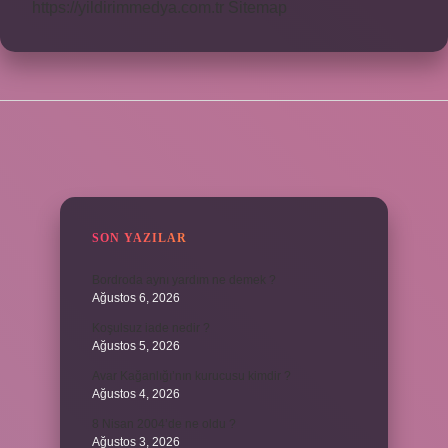
https://yildirimmedya.com.tr
Sitemap
SIDEBAR
SON YAZILAR
Bordroda aynı yardım ne demek ?
Ağustos 6, 2026
Koşulsuz iade nedir ?
Ağustos 5, 2026
Avar Kağanlığı’nın kurucusu kimdir ?
Ağustos 4, 2026
8 Nisan 2004’de ne oldu ?
Ağustos 3, 2026