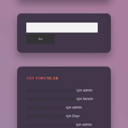
Arama
SON YORUMLAR
Alerji Yapan Yiyecekler Nelerdir
için
admin
Alerji Yapan Yiyecekler Nelerdir
için
Nesrin
Belirtme Sıfatları Nelerdir
için
admin
Belirtme Sıfatları Nelerdir
için
Dayı
1 Aylık Bebek Kaç Cc Süt Içmeli
için
admin