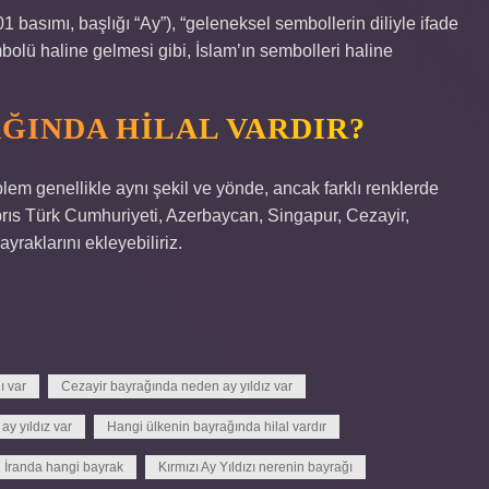
 basımı, başlığı “Ay”), “geleneksel sembollerin diliyle ifade
sembolü haline gelmesi gibi, İslam’ın sembolleri haline
ĞINDA HILAL VARDIR?
mblem genellikle aynı şekil ve yönde, ancak farklı renklerde
ıbrıs Türk Cumhuriyeti, Azerbaycan, Singapur, Cezayir,
raklarını ekleyebiliriz.
ı var
Cezayir bayrağında neden ay yıldız var
ay yıldız var
Hangi ülkenin bayrağında hilal vardır
İranda hangi bayrak
Kırmızı Ay Yıldızı nerenin bayrağı