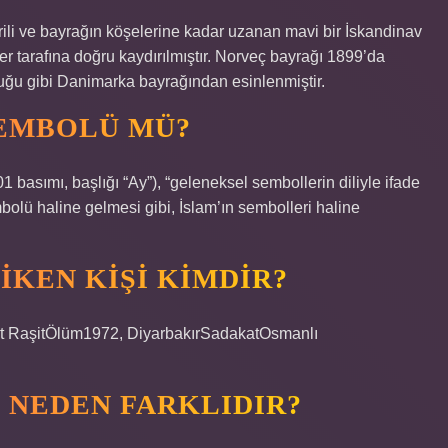
rili ve bayrağın köşelerine kadar uzanan mavi bir İskandinav
r tarafına doğru kaydırılmıştır. Norveç bayrağı 1899’da
lduğu gibi Danimarka bayrağından esinlenmiştir.
SEMBOLÜ MÜ?
 basımı, başlığı “Ay”), “geleneksel sembollerin diliyle ifade
sembolü haline gelmesi gibi, İslam’ın sembolleri haline
IKEN KIŞI KIMDIR?
 RaşitÖlüm1972, DiyarbakırSadakatOsmanlı
 NEDEN FARKLIDIR?