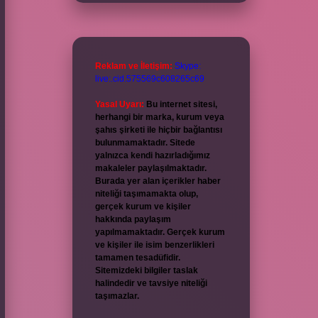
Reklam ve İletişim:
Skype:
live:.cid.575569c608265c69
Yasal Uyarı:
Bu internet sitesi,
herhangi bir marka, kurum veya
şahıs şirketi ile hiçbir bağlantısı
bulunmamaktadır. Sitede
yalnızca kendi hazırladığımız
makaleler paylaşılmaktadır.
Burada yer alan içerikler haber
niteliği taşımamakta olup,
gerçek kurum ve kişiler
hakkında paylaşım
yapılmamaktadır. Gerçek kurum
ve kişiler ile isim benzerlikleri
tamamen tesadüfidir.
Sitemizdeki bilgiler taslak
halindedir ve tavsiye niteliği
taşımazlar.