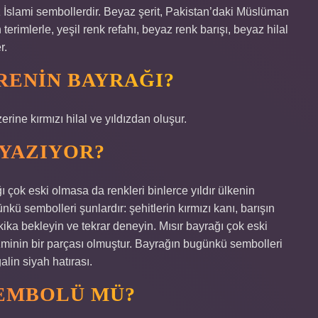
dız İslami sembollerdir. Beyaz şerit, Pakistan’daki Müslüman
terimlerle, yeşil renk refahı, beyaz renk barışı, beyaz hilal
r.
ERENIN BAYRAĞI?
erine kırmızı hilal ve yıldızdan oluşur.
 YAZIYOR?
ı çok eski olmasa da renkleri binlerce yıldır ülkenin
ü sembolleri şunlardır: şehitlerin kırmızı kanı, barışın
kika bekleyin ve tekrar deneyin. Mısır bayrağı çok eski
izminin bir parçası olmuştur. Bayrağın bugünkü sembolleri
galin siyah hatırası.
SEMBOLÜ MÜ?