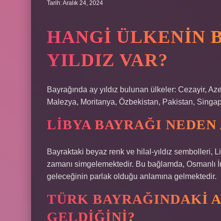
Tarih: Aralık 24, 2024
HANGI ÜLKENIN 
YILDIZ VAR?
Bayrağında ay yıldız bulunan ülkeler: Cezayir, Az
Malezya, Moritanya, Özbekistan, Pakistan, Singap
LIBYA BAYRAĞI NEDEN 
Bayraktaki beyaz renk ve hilal-yıldız sembolleri,
zamanı simgelemektedir. Bu bağlamda, Osmanlı İm
geleceğinin parlak olduğu anlamına gelmektedir.
TÜRK BAYRAĞINDAKI A
GELDIĞINI?