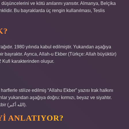
, düşüncelerini ve kötü anılarını yansıtır. Almanya, Belçika
nklidir. Bu bayraklarda üç rengin kullanılması, Teslis
K?
ağıdır. 1980 yılında kabul edilmiştir. Yukarıdan aşağıya
ir bayraktır. Ayrıca, Allah-u Ekber (Türkçe: Allah büyüktür)
2 Kufi karakterinden oluşur.
harflerle stilize edilmiş “Allahu Ekber” yazısı Irak halkını
nlar yukarıdan aşağıya doğru: kırmızı, beyaz ve siyahtır.
Beyaz şeridin ortasında Kufi yazısıyla yazılmış Takbir (الله أكبر).
YI ANLATIYOR?