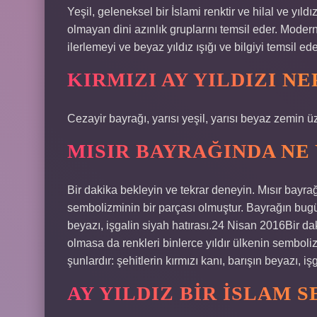
Yeşil, geleneksel bir İslami renktir ve hilal ve yıl
olmayan dini azınlık gruplarını temsil eder. Modern 
ilerlemeyi ve beyaz yıldız ışığı ve bilgiyi temsil ede
KIRMIZI AY YILDIZI N
Cezayir bayrağı, yarısı yeşil, yarısı beyaz zemin üz
MISIR BAYRAĞINDA NE
Bir dakika bekleyin ve tekrar deneyin. Mısır bayrağ
sembolizminin bir parçası olmuştur. Bayrağın bugünk
beyazı, işgalin siyah hatırası.24 Nisan 2016Bir da
olmasa da renkleri binlerce yıldır ülkenin sembol
şunlardır: şehitlerin kırmızı kanı, barışın beyazı, iş
AY YILDIZ BIR İSLAM 