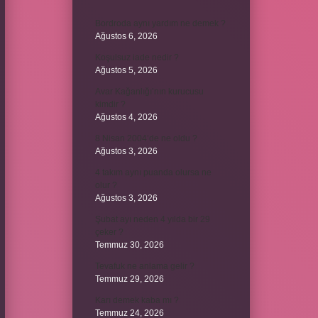
Bordroda aynı yardım ne demek ?
Ağustos 6, 2026
Koşulsuz iade nedir ?
Ağustos 5, 2026
Avar Kağanlığı’nın kurucusu
kimdir ?
Ağustos 4, 2026
8 Nisan 2004’de ne oldu ?
Ağustos 3, 2026
4 takım aynı puanda olursa ne
olur ?
Ağustos 3, 2026
Şubat ayı neden 4 yılda bir 29
çeker ?
Temmuz 30, 2026
Tevafuk ne anlama gelir ?
Temmuz 29, 2026
Karı demek kaba mı ?
Temmuz 24, 2026