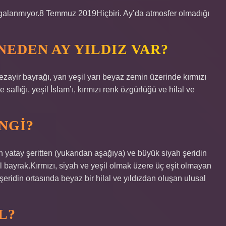
algalanmıyor.8 Temmuz 2019Hiçbiri. Ay’da atmosfer olmadığı
EDEN AY YILDIZ VAR?
Cezayir bayrağı, yarı yeşil yarı beyaz zemin üzerinde kırmızı
e saflığı, yeşil İslam’ı, kırmızı renk özgürlüğü ve hilal ve
NGI?
n yatay şeritten (yukarıdan aşağıya) ve büyük siyah şeridin
al bayrak.Kırmızı, siyah ve yeşil olmak üzere üç eşit olmayan
eridin ortasında beyaz bir hilal ve yıldızdan oluşan ulusal
L?