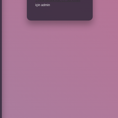
1 Aylık Bebek Kaç Cc Süt Içmeli
için
admin