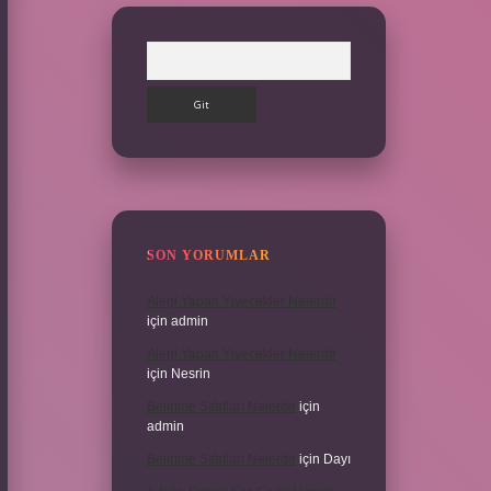
Arama
SON YORUMLAR
Alerji Yapan Yiyecekler Nelerdir
için
admin
Alerji Yapan Yiyecekler Nelerdir
için
Nesrin
Belirtme Sıfatları Nelerdir
için
admin
Belirtme Sıfatları Nelerdir
için
Dayı