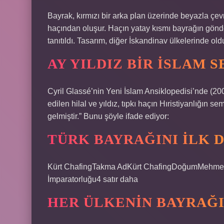
Bayrak, kırmızı bir arka plan üzerinde beyazla çev
haçından oluşur. Haçın yatay kısmı bayrağın gönde
tanıtıldı. Tasarım, diğer İskandinav ülkelerinde o
AY YILDIZ BIR İSLAM 
Cyril Glassé’nin Yeni İslam Ansiklopedisi’nde (2001
edilen hilal ve yıldız, tıpkı haçın Hıristiyanlığın 
gelmiştir.” Bunu şöyle ifade ediyor:
TÜRK BAYRAĞINI ILK D
Kürt ChafingTakma AdKürt ChafingDoğumMehmet
İmparatorluğu4 satır daha
HER ÜLKENIN BAYRAĞI