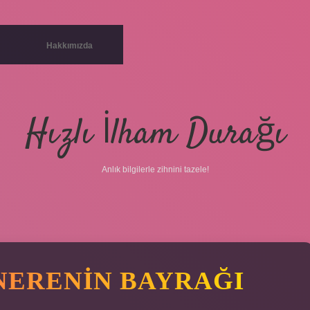
Hakkımızda
Hızlı İlham Durağı
Anlık bilgilerle zihnini tazele!
 NERENIN BAYRAĞI