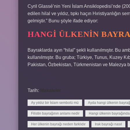
Cyril Glassé’nin Yeni İslam Ansiklopedisi’nde (2001
edilen hilal ve yıldız, tıpkı haçın Hıristiyanlığın 
gelmiştir.” Bunu şöyle ifade ediyor:
HANGI ÜLKENIN BAYRA
Bayraklarda ayın “hilal” şekli kullanılmıştır. Bu a
kullanılmıştır. Bu gruba; Türkiye, Tunus, Kuzey K
Pakistan, Özbekistan, Türkmenistan ve Malezya bay
Tarih:
Makaleler
Ay yıldız bir İslam sembolü mü
Ayda hangi ülkenin bayrağ
Filistin bayrağının anlamı nedir
Hangi ülkenin bayrağında 
Her ülkenin bayrağı neden farklıdır
Irak bayrağı nasıl