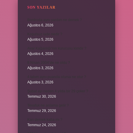
SON YAZILAR
Bordroda aynı yardım ne demek ?
Ağustos 6, 2026
Koşulsuz iade nedir ?
Ağustos 5, 2026
Avar Kağanlığı’nın kurucusu kimdir ?
Ağustos 4, 2026
8 Nisan 2004’de ne oldu ?
Ağustos 3, 2026
4 takım aynı puanda olursa ne olur ?
Ağustos 3, 2026
Şubat ayı neden 4 yılda bir 29 çeker ?
Temmuz 30, 2026
Tevafuk ne anlama gelir ?
Temmuz 29, 2026
Karı demek kaba mı ?
Temmuz 24, 2026