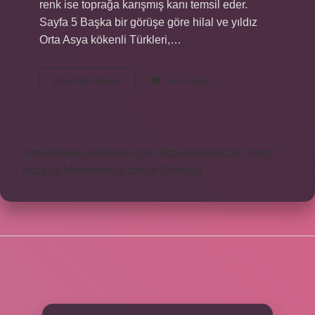
renk ise toprağa karışmış kanı temsil eder.
Sayfa 5 Başka bir görüşe göre hilal ve yıldız
Orta Asya kökenli Türkleri,…
Siyah
Devamını okuyun
Yorum Bırak
Ay
Yıldız
Nerenin
Bayrağı
https://www.seraforum.com
https://cigerricco.com.tr
https://yildirimmedya.com.tr
Sitemap
SIDEBAR