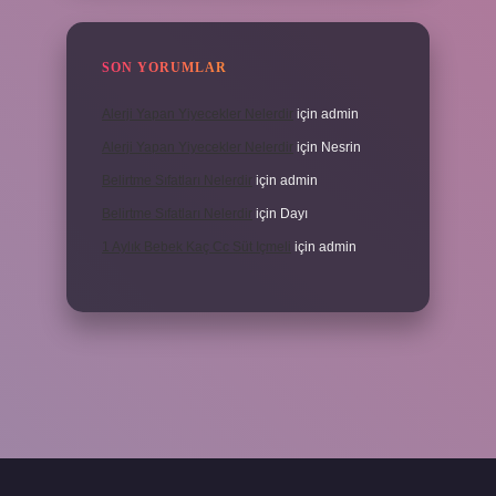
SON YORUMLAR
Alerji Yapan Yiyecekler Nelerdir
için
admin
Alerji Yapan Yiyecekler Nelerdir
için
Nesrin
Belirtme Sıfatları Nelerdir
için
admin
Belirtme Sıfatları Nelerdir
için
Dayı
1 Aylık Bebek Kaç Cc Süt Içmeli
için
admin
için tıkla
betexper giriş