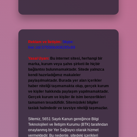
Reklam ve İletişim:
Skype:
live:.cid.575569c608265c69
Yasal Uyarı:
Bu internet sitesi, herhangi bir
marka, kurum veya şahıs şirketi ile hiçbir
bağlantısı bulunmamaktadır. Sitede yalnızca
kendi hazırladığımız makaleler
paylaşılmaktadır. Burada yer alan içerikler
haber niteliği taşımamakta olup, gerçek kurum
ve kişiler hakkında paylaşım yapılmamaktadır.
Gerçek kurum ve kişiler ile isim benzerlikleri
tamamen tesadüfidir. Sitemizdeki bilgiler
taslak halindedir ve tavsiye niteliği taşımazlar.
Sitemiz, 5651 Sayılı Kanun gereğince Bilgi
Teknolojileri ve İletişim Kurumu (BTK) tarafından
onaylanmış bir Yer Sağlayıcı olarak hizmet
vermektedir. Bu nedenle, sitedeki içerikleri