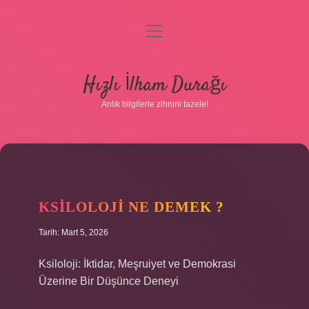
menüyü
aç
Anasayfa
Hızlı İlham Durağı
Gizlilik Politikası
Anlık bilgilerle zihnini tazele!
Yasal Uyarı
Hakkımızda
KSILOLOJI NE DEMEK ?
Tarih: Mart 5, 2026
Ksiloloji: İktidar, Meşruiyet ve Demokrasi
Üzerine Bir Düşünce Deneyi