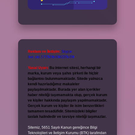
Reklam ve İletişim:
Skype:
live:.cid.575569c608265c69
Yasal Uyarı:
Bu internet sitesi, herhangi bir
marka, kurum veya şahıs şirketi ile hiçbir
bağlantısı bulunmamaktadır. Sitede yalnızca
kendi hazırladığımız makaleler
paylaşılmaktadır. Burada yer alan içerikler
haber niteliği taşımamakta olup, gerçek kurum
ve kişiler hakkında paylaşım yapılmamaktadır.
Gerçek kurum ve kişiler ile isim benzerlikleri
tamamen tesadüfidir. Sitemizdeki bilgiler
taslak halindedir ve tavsiye niteliği taşımazlar.
Sitemiz, 5651 Sayılı Kanun gereğince Bilgi
Teknolojileri ve İletişim Kurumu (BTK) tarafından