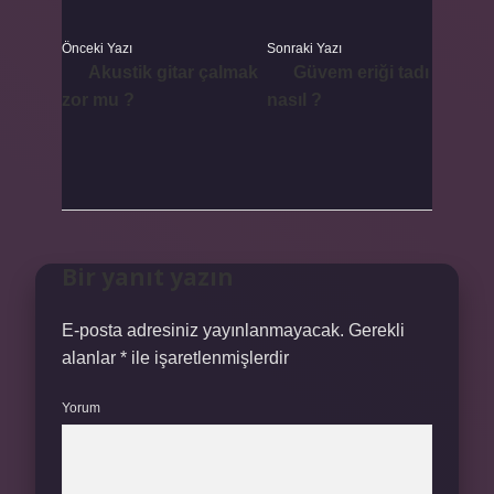
Önceki Yazı
Sonraki Yazı
Akustik gitar çalmak
Güvem eriği tadı
zor mu ?
nasıl ?
Bir yanıt yazın
E-posta adresiniz yayınlanmayacak.
Gerekli
alanlar
*
ile işaretlenmişlerdir
Yorum