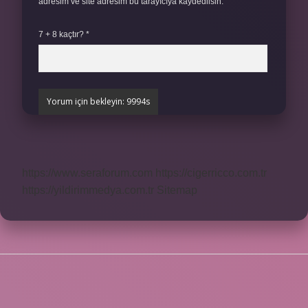
adresim ve site adresim bu tarayıcıya kaydedilsin.
7 + 8 kaçtır?
*
https://www.seraforum.com
https://cigerricco.com.tr
https://yildirimmedya.com.tr
Sitemap
SIDEBAR