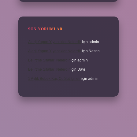
SON YORUMLAR
Alerji Yapan Yiyecekler Nelerdir
için
admin
Alerji Yapan Yiyecekler Nelerdir
için
Nesrin
Belirtme Sıfatları Nelerdir
için
admin
Belirtme Sıfatları Nelerdir
için
Dayı
1 Aylık Bebek Kaç Cc Süt Içmeli
için
admin