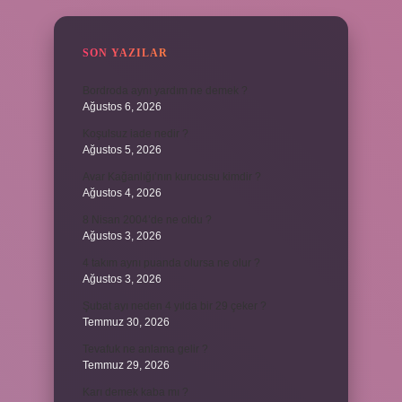
SON YAZILAR
Bordroda aynı yardım ne demek ?
Ağustos 6, 2026
Koşulsuz iade nedir ?
Ağustos 5, 2026
Avar Kağanlığı’nın kurucusu kimdir ?
Ağustos 4, 2026
8 Nisan 2004’de ne oldu ?
Ağustos 3, 2026
4 takım aynı puanda olursa ne olur ?
Ağustos 3, 2026
Şubat ayı neden 4 yılda bir 29 çeker ?
Temmuz 30, 2026
Tevafuk ne anlama gelir ?
Temmuz 29, 2026
Karı demek kaba mı ?