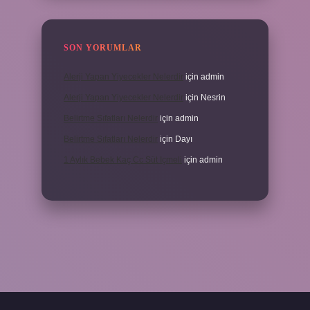
SON YORUMLAR
Alerji Yapan Yiyecekler Nelerdir
için
admin
Alerji Yapan Yiyecekler Nelerdir
için
Nesrin
Belirtme Sıfatları Nelerdir
için
admin
Belirtme Sıfatları Nelerdir
için
Dayı
1 Aylık Bebek Kaç Cc Süt Içmeli
için
admin
xper giriş