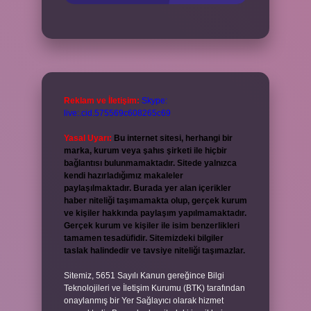
Reklam ve İletişim:
Skype:
live:.cid.575569c608265c69
Yasal Uyarı:
Bu internet sitesi, herhangi bir
marka, kurum veya şahıs şirketi ile hiçbir
bağlantısı bulunmamaktadır. Sitede yalnızca
kendi hazırladığımız makaleler
paylaşılmaktadır. Burada yer alan içerikler
haber niteliği taşımamakta olup, gerçek kurum
ve kişiler hakkında paylaşım yapılmamaktadır.
Gerçek kurum ve kişiler ile isim benzerlikleri
tamamen tesadüfidir. Sitemizdeki bilgiler
taslak halindedir ve tavsiye niteliği taşımazlar.
Sitemiz, 5651 Sayılı Kanun gereğince Bilgi
Teknolojileri ve İletişim Kurumu (BTK) tarafından
onaylanmış bir Yer Sağlayıcı olarak hizmet