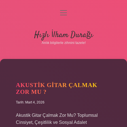
menüyü
aç
Anasayfa
Hızlı İlham Durağı
Gizlilik Politikası
Anlık bilgilerle zihnini tazele!
Yasal Uyarı
Hakkımızda
AKUSTIK GITAR ÇALMAK
ZOR MU ?
Tarih: Mart 4, 2026
Akustik Gitar Çalmak Zor Mu? Toplumsal
Cinsiyet, Çeşitlilik ve Sosyal Adalet