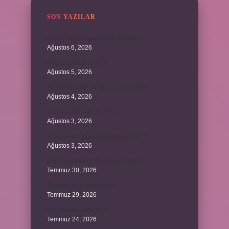
SON YAZILAR
Bordroda aynı yardım ne demek ?
Ağustos 6, 2026
Koşulsuz iade nedir ?
Ağustos 5, 2026
Avar Kağanlığı’nın kurucusu kimdir ?
Ağustos 4, 2026
8 Nisan 2004’de ne oldu ?
Ağustos 3, 2026
4 takım aynı puanda olursa ne olur ?
Ağustos 3, 2026
Şubat ayı neden 4 yılda bir 29 çeker ?
Temmuz 30, 2026
Tevafuk ne anlama gelir ?
Temmuz 29, 2026
Karı demek kaba mı ?
Temmuz 24, 2026