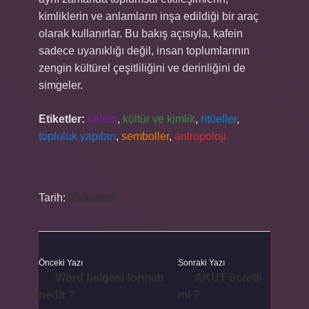
kimliklerin ve anlamların inşa edildiği bir araç
olarak kullanırlar. Bu bakış açısıyla, kafein
sadece uyanıklığı değil, insan toplumlarının
zengin kültürel çeşitliliğini ve derinliğini de
simgeler.
Etiketler:
kafein
,
kültür ve kimlik
,
ritüeller
,
topluluk yapıları
,
semboller
,
antropoloji
Tarih:
Makaleler
Önceki Yazı
Sonraki Yazı
Word belgesi formatı
AKUT ücretli
nedir ?
mi ?