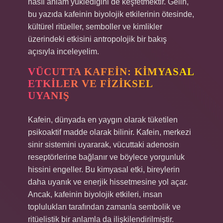
nasıl anlam yüklediğini de keşfetmektir. Gelin,
bu yazıda kafeinin biyolojik etkilerinin ötesinde,
kültürel ritüeller, semboller ve kimlikler
üzerindeki etkisini antropolojik bir bakış
açısıyla inceleyelim.
VÜCUTTA KAFEIN: KIMYASAL
ETKILER VE FIZIKSEL
UYANIŞ
Kafein, dünyada en yaygın olarak tüketilen
psikoaktif madde olarak bilinir. Kafein, merkezi
sinir sistemini uyararak, vücuttaki adenosin
reseptörlerine bağlanır ve böylece yorgunluk
hissini engeller. Bu kimyasal etki, bireylerin
daha uyanık ve enerjik hissetmesine yol açar.
Ancak, kafeinin biyolojik etkileri, insan
toplulukları tarafından zamanla sembolik ve
ritüelistik bir anlamla da ilişkilendirilmiştir.