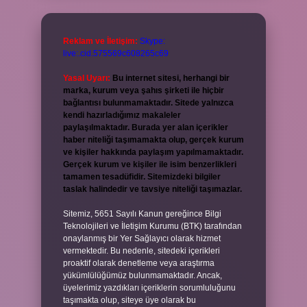
Reklam ve İletişim:
Skype:
live:.cid.575569c608265c69
Yasal Uyarı:
Bu internet sitesi, herhangi bir
marka, kurum veya şahıs şirketi ile hiçbir
bağlantısı bulunmamaktadır. Sitede yalnızca
kendi hazırladığımız makaleler
paylaşılmaktadır. Burada yer alan içerikler
haber niteliği taşımamakta olup, gerçek kurum
ve kişiler hakkında paylaşım yapılmamaktadır.
Gerçek kurum ve kişiler ile isim benzerlikleri
tamamen tesadüfidir. Sitemizdeki bilgiler
taslak halindedir ve tavsiye niteliği taşımazlar.
Sitemiz, 5651 Sayılı Kanun gereğince Bilgi
Teknolojileri ve İletişim Kurumu (BTK) tarafından
onaylanmış bir Yer Sağlayıcı olarak hizmet
vermektedir. Bu nedenle, sitedeki içerikleri
proaktif olarak denetleme veya araştırma
yükümlülüğümüz bulunmamaktadır. Ancak,
üyelerimiz yazdıkları içeriklerin sorumluluğunu
taşımakta olup, siteye üye olarak bu