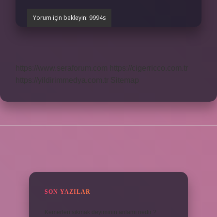
https://www.seraforum.com
https://cigerricco.com.tr
https://yildirimmedya.com.tr
Sitemap
SIDEBAR
SON YAZILAR
Kemerleri sıkmak deyiminin anlamı nedir ?