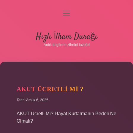
menüyü
aç
Anasayfa
Hızlı İlham Durağı
Gizlilik Politikası
Anlık bilgilerle zihnini tazele!
Yasal Uyarı
Hakkımızda
AKUT ÜCRETLI MI ?
Tarih: Aralık 6, 2025
AKUT Ücretli Mi? Hayat Kurtarmanın Bedeli Ne
Olmalı?