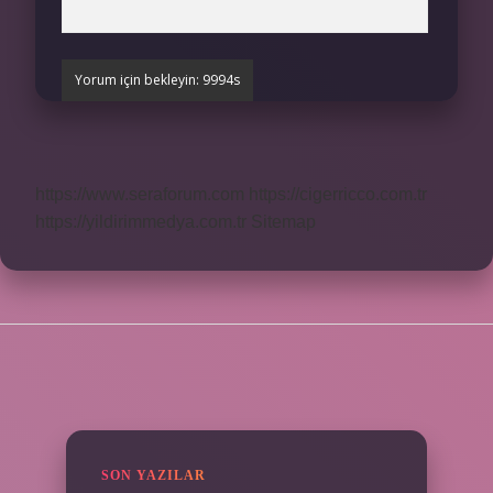
https://www.seraforum.com
https://cigerricco.com.tr
https://yildirimmedya.com.tr
Sitemap
SIDEBAR
SON YAZILAR