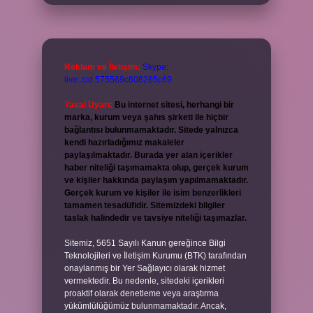
Reklam ve İletişim:
Skype:
live:.cid.575569c608265c69
Yasal Uyarı:
Bu internet sitesi, herhangi bir
marka, kurum veya şahıs şirketi ile hiçbir
bağlantısı bulunmamaktadır. Sitede yalnızca
kendi hazırladığımız makaleler
paylaşılmaktadır. Burada yer alan içerikler
haber niteliği taşımamakta olup, gerçek kurum
ve kişiler hakkında paylaşım yapılmamaktadır.
Gerçek kurum ve kişiler ile isim benzerlikleri
tamamen tesadüfidir. Sitemizdeki bilgiler
taslak halindedir ve tavsiye niteliği taşımazlar.
Sitemiz, 5651 Sayılı Kanun gereğince Bilgi
Teknolojileri ve İletişim Kurumu (BTK) tarafından
onaylanmış bir Yer Sağlayıcı olarak hizmet
vermektedir. Bu nedenle, sitedeki içerikleri
proaktif olarak denetleme veya araştırma
yükümlülüğümüz bulunmamaktadır. Ancak,