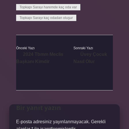
Topkapı Sarayı haremde kaç oda var
Topkapı Sarayı kaç odadan oluşur
Önceki Yazı
Sonraki Yazı
2024 Tbmm Meclis
Üvey Çocuk
Başkanı Kimdir
Nasıl Olur
Bir yanıt yazın
E-posta adresiniz yayınlanmayacak.
Gerekli
alanlar
*
ile işaretlenmişlerdir