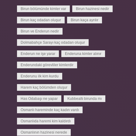
Birun bölümünde kimler var
Birun hazinesi nedir
Birun kaç odadan oluşur
Birun kaça ayrılır
Birun ve Enderun nedir
Dolmabahçe Sarayı kaç odadan oluşur
Enderun ne işe yarar
Enderuna kimler alınır
Enderundaki görevliler kimlerdir
Enderunu ilk kim kurdu
Harem kaç bölümden oluşur
Has Odabaşı ne yapar
Kubbealtı birunda mı
Osmanlı hareminde kaç kadın vardı
Osmanlıda haremi kim kaldırdı
Osmanlının hazinesi nerede