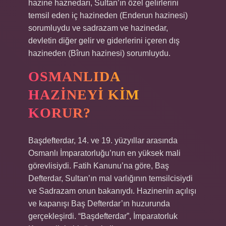
hazine haznedarı, Sultan’ın özel gelirlerini
temsil eden iç hazineden (Enderun hazinesi)
sorumluydu ve sadrazam ve hazinedar,
devletin diğer gelir ve giderlerini içeren dış
hazineden (Bîrun hazinesi) sorumluydu.
OSMANLIDA
HAZINEYI KIM
KORUR?
Başdefterdar, 14. ve 19. yüzyıllar arasında
Osmanlı İmparatorluğu’nun en yüksek mali
görevlisiydi. Fatih Kanunu’na göre, Baş
Defterdar, Sultan’ın mal varlığının temsilcisiydi
ve Sadrazam onun bakanıydı. Hazinenin açılışı
ve kapanışı Baş Defterdar’ın huzurunda
gerçekleşirdi. “Başdefterdar”, İmparatorluk