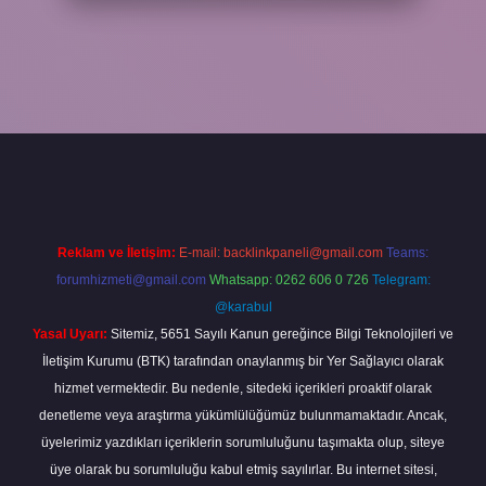
 giriş
Reklam ve İletişim:
E-mail:
backlinkpaneli@gmail.com
Teams:
forumhizmeti@gmail.com
Whatsapp: 0262 606 0 726
Telegram:
@karabul
Yasal Uyarı:
Sitemiz, 5651 Sayılı Kanun gereğince Bilgi Teknolojileri ve
İletişim Kurumu (BTK) tarafından onaylanmış bir Yer Sağlayıcı olarak
hizmet vermektedir. Bu nedenle, sitedeki içerikleri proaktif olarak
denetleme veya araştırma yükümlülüğümüz bulunmamaktadır. Ancak,
üyelerimiz yazdıkları içeriklerin sorumluluğunu taşımakta olup, siteye
üye olarak bu sorumluluğu kabul etmiş sayılırlar. Bu internet sitesi,