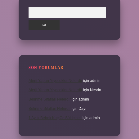
Arama
SON YORUMLAR
Alerji Yapan Yiyecekler Nelerdir
için
admin
Alerji Yapan Yiyecekler Nelerdir
için
Nesrin
Belirtme Sıfatları Nelerdir
için
admin
Belirtme Sıfatları Nelerdir
için
Dayı
1 Aylık Bebek Kaç Cc Süt Içmeli
için
admin