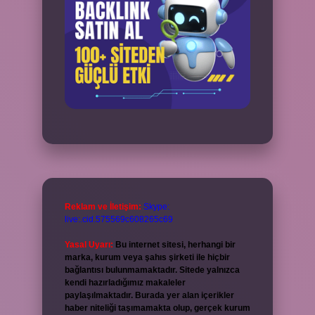
Reklam ve İletişim:
Skype:
live:.cid.575569c608265c69
Yasal Uyarı:
Bu internet sitesi, herhangi bir
marka, kurum veya şahıs şirketi ile hiçbir
bağlantısı bulunmamaktadır. Sitede yalnızca
kendi hazırladığımız makaleler
paylaşılmaktadır. Burada yer alan içerikler
haber niteliği taşımamakta olup, gerçek kurum