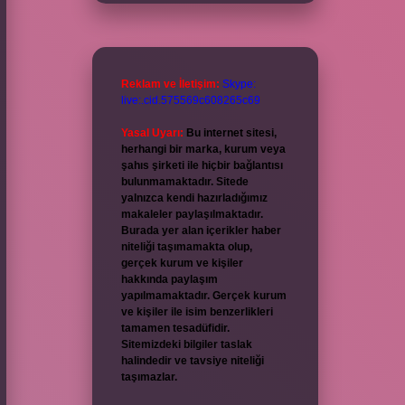
Reklam ve İletişim:
Skype:
live:.cid.575569c608265c69
Yasal Uyarı:
Bu internet sitesi,
herhangi bir marka, kurum veya
şahıs şirketi ile hiçbir bağlantısı
bulunmamaktadır. Sitede
yalnızca kendi hazırladığımız
makaleler paylaşılmaktadır.
Burada yer alan içerikler haber
niteliği taşımamakta olup,
gerçek kurum ve kişiler
hakkında paylaşım
yapılmamaktadır. Gerçek kurum
ve kişiler ile isim benzerlikleri
tamamen tesadüfidir.
Sitemizdeki bilgiler taslak
halindedir ve tavsiye niteliği
taşımazlar.