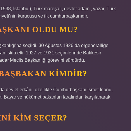
938, İstanbul), Türk mareşali, devlet adamı, yazar, Türk
yeti’nin kurucusu ve ilk cumhurbaşkanıdır.
AŞKANI OLDU MU?
kanlığı’na seçildi. 30 Ağustos 1926’da orgeneralliğe
n istifa etti. 1927 ve 1931 seçimlerinde Balıkesir
 kadar Meclis Başkanlığı görevini sürdürdü.
BAŞBAKAN KIMDIR?
da devlet erkânı, özellikle Cumhurbaşkanı İsmet İnönü,
Bayar ve hükümet bakanları tarafından karşılanarak,
INI KIM SEÇER?