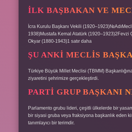
İLK BAŞBAKAN VE MEC
İcra Kurulu Başkanı Vekili (1920–1923)№AdıMecl
1938)Mustafa Kemal Atatürk (1920–1923)2Fevzi
Okyar (1880-1943)1 satır daha
ŞU ANKI MECLIS BAŞKA
Türkiye Büyük Millet Meclisi (TBMM) Başkanlığına s
ziyaretini şehrimize gerçekleştirdi.
PARTI GRUP BAŞKANI N
Parlamento grubu lideri, çeşitli ülkelerde bir yasa
bir siyasi gruba veya fraksiyona başkanlık eden kiş
tanımlayıcı bir terimdir.