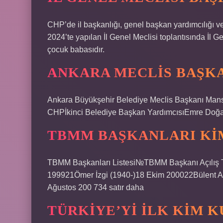
CHP’de il başkanlığı, genel başkan yardımcılığı v
2024’te yapılan İl Genel Meclisi toplantısında İl Ge
çocuk babasıdır.
ANKARA MECLIS BAŞKA
Ankara Büyükşehir Belediye Meclis Başkanı Mansu
CHPİkinci Belediye Başkan YardımcısıEmre Doğa
TBMM BAŞKANLARI KI
TBMM Başkanları Listesi№TBMM Başkanı Açılış Tö
199921Ömer İzgi (1940-)18 Ekim 200022Bülent A
Ağustos 200 734 satır daha
TÜRKIYE’YI ILK KIM 