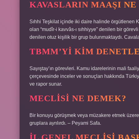
KAVASLARIN MAAŞI NE
Sıhhi Teşkilat içinde iki daire halinde örgütlenen 
olan “mudîr-i kavvâs-ı sıhhiyye” denilen bir görevl
denilen otuz kişilik bir grup bulunmaktaydı. Caval
TBMM’YI KIM DENETL
Sayıştay’ın görevleri. Kamu idarelerinin mali faaliye
çerçevesinde inceler ve sonuçları hakkında Türkiy
ve rapor sunar.
MECLISI NE DEMEK?
Bir konuyu görüşmek veya müzakere etmek üzere b
gruplara ayrılırdı. – Peyami Safa.
İL GENEL MECLISI BAŞ