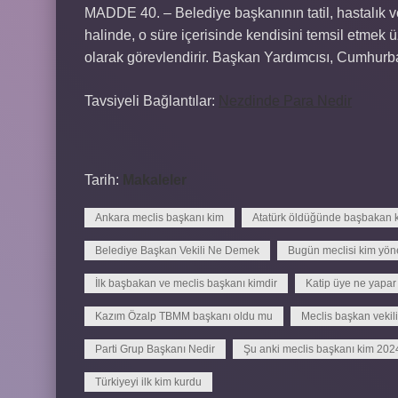
MADDE 40. – Belediye başkanının tatil, hastalık 
halinde, o süre içerisinde kendisini temsil etmek 
olarak görevlendirir. Başkan Yardımcısı, Cumhurbaş
Tavsiyeli Bağlantılar:
Nezdinde Para Nedir
Tarih:
Makaleler
Ankara meclis başkanı kim
Atatürk öldüğünde başbakan k
Belediye Başkan Vekili Ne Demek
Bugün meclisi kim yöne
İlk başbakan ve meclis başkanı kimdir
Katip üye ne yapar
Kazım Özalp TBMM başkanı oldu mu
Meclis başkan vekili
Parti Grup Başkanı Nedir
Şu anki meclis başkanı kim 202
Türkiyeyi ilk kim kurdu