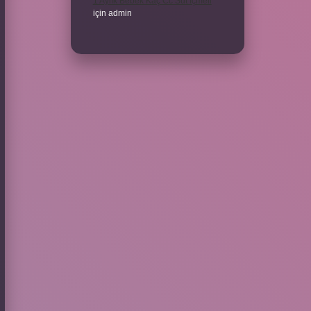
1 Aylık Bebek Kaç Cc Süt Içmeli
için
admin