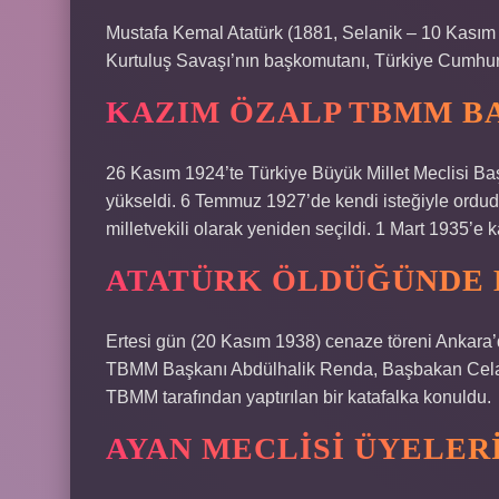
Mustafa Kemal Atatürk (1881, Selanik – 10 Kasım 1
Kurtuluş Savaşı’nın başkomutanı, Türkiye Cumhuri
KAZIM ÖZALP TBMM B
26 Kasım 1924’te Türkiye Büyük Millet Meclisi Baş
yükseldi. 6 Temmuz 1927’de kendi isteğiyle orduda
milletvekili olarak yeniden seçildi. 1 Mart 1935’e
ATATÜRK ÖLDÜĞÜNDE 
Ertesi gün (20 Kasım 1938) cenaze töreni Ankara’
TBMM Başkanı Abdülhalik Renda, Başbakan Celal 
TBMM tarafından yaptırılan bir katafalka konuldu.
AYAN MECLISI ÜYELER