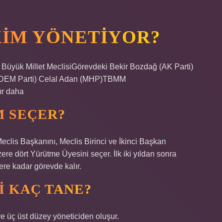
KIM YÖNETIYOR?
e Büyük Millet MeclisiGörevdeki Bekir Bozdağ (AK Parti)
r (DEM Parti) Celal Adan (MHP)TBMM
ır daha
M SEÇER?
Meclis Başkanını, Meclis Birinci ve İkinci Başkan
üzere dört Yürütme Üyesini seçer. İlk iki yıldan sonra
ere kadar görevde kalır.
I KAÇ TANE?
ve üç üst düzey yöneticiden oluşur.