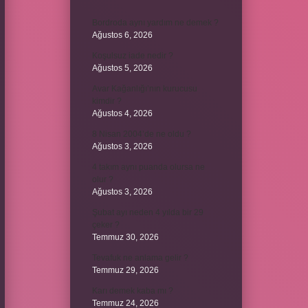
Bordroda aynı yardım ne demek ?
Ağustos 6, 2026
Koşulsuz iade nedir ?
Ağustos 5, 2026
Avar Kağanlığı’nın kurucusu
kimdir ?
Ağustos 4, 2026
8 Nisan 2004’de ne oldu ?
Ağustos 3, 2026
4 takım aynı puanda olursa ne
olur ?
Ağustos 3, 2026
Şubat ayı neden 4 yılda bir 29
çeker ?
Temmuz 30, 2026
Tevafuk ne anlama gelir ?
Temmuz 29, 2026
Karı demek kaba mı ?
Temmuz 24, 2026