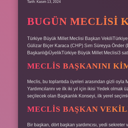
Tarih: Kasım 13, 2024
BUGÜN MECLISI 
Türkiye Büyük Millet Meclisi Başkan VekiliTürkiy
Gülizar Biçer Karaca (CHP) Sırrı Süreyya Önde
BaşkanlığıÜyelikTürkiye Büyük Millet Meclisi3 sat
MECLIS BAŞKANINI KI
Meclis, bu toplantıda üyeleri arasından gizli oyla 
Yardımcılarını ve ilk iki yıl için ikisi Yedek olmak 
seçilecek olan Başkanlık Konseyi, ilk yerel seçiml
MECLIS BAŞKAN VEKIL
Bir başkan, dört başkan yardımcısı, yedi sekreter 