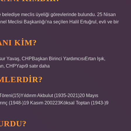
e belediye meclis üyeliği görevlerinde bulundu. 25 Nisan
nel Meclisi Başkanlığı’na seçilen Halil Ertuğrul, evli ve bir
NI KIM?
r Yavaş, CHPBaşkan Birinci YardımcısıErtan Işık,
n, CHPYapı9 satır daha
MLERDIR?
reni(15)Yıldırım Akbulut (1935-2021)20 Mayıs
rınç (1948-)19 Kasım 200223Köksal Toptan (1943-)9
KURDU?