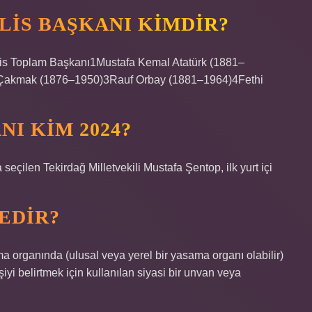
LIS BAŞKANI KIMDIR?
is Toplam Başkanı1Mustafa Kemal Atatürk (1881–
 Çakmak (1876–1950)3Rauf Orbay (1881–1964)4Fethi
NI KIM 2024?
eçilen Tekirdağ Milletvekili Mustafa Şentop, ilk yurt içi
EDIR?
ma organında (ulusal veya yerel bir yasama organı olabilir)
iyi belirtmek için kullanılan siyasi bir unvan veya