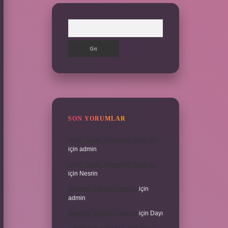
Arama
SON YORUMLAR
Alerji Yapan Yiyecekler Nelerdir
için
admin
Alerji Yapan Yiyecekler Nelerdir
için
Nesrin
Belirtme Sıfatları Nelerdir
için
admin
Belirtme Sıfatları Nelerdir
için
Dayı