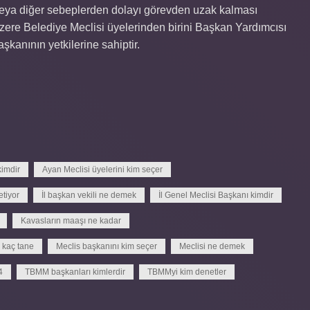
veya diğer sebeplerden dolayı görevden uzak kalması
üzere Belediye Meclisi üyelerinden birini Başkan Yardımcısı
kanının yetkilerine sahiptir.
imdir
Ayan Meclisi üyelerini kim seçer
tiyor
İl başkan vekili ne demek
İl Genel Meclisi Başkanı kimdir
Kavasların maaşı ne kadar
 kaç tane
Meclis başkanını kim seçer
Meclisi ne demek
4
TBMM başkanları kimlerdir
TBMMyi kim denetler