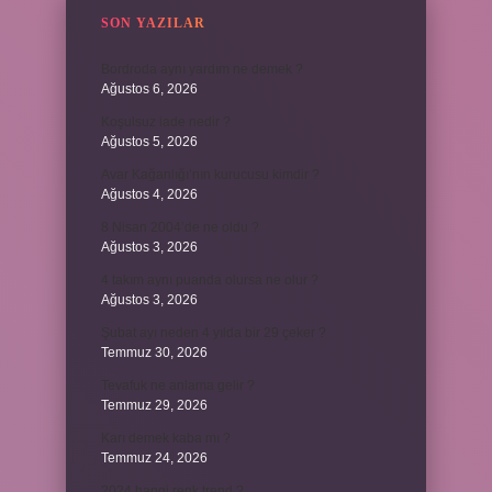
SON YAZILAR
Bordroda aynı yardım ne demek ?
Ağustos 6, 2026
Koşulsuz iade nedir ?
Ağustos 5, 2026
Avar Kağanlığı’nın kurucusu kimdir ?
Ağustos 4, 2026
8 Nisan 2004’de ne oldu ?
Ağustos 3, 2026
4 takım aynı puanda olursa ne olur ?
Ağustos 3, 2026
Şubat ayı neden 4 yılda bir 29 çeker ?
Temmuz 30, 2026
Tevafuk ne anlama gelir ?
Temmuz 29, 2026
Karı demek kaba mı ?
Temmuz 24, 2026
2024 hangi renk trend ?