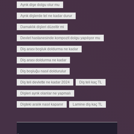
Ayrık dişe dolgu olur mu
Ayrık dişlerde tel ne kadar durur
Damaklık dişleri düzeltir mi
Devlet hastanesinde kompozit dolgu yapılıyor mu
Diş arası boşluk doldurma ne kadar
Diş arası doldurma ne kadar
Diş boşluğu nasıl doldurulur
Diş teli devlette ne kadar 2024
Diş teli kaç TL
Dişleri ayrık olanlar ne yapmalı
Dişteki aralık nasıl kapanır
Lamine diş kaç TL