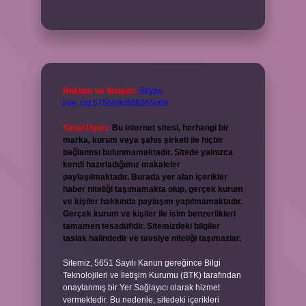
Reklam ve İletişim:
Skype:
live:.cid.575569c608265c69
Yasal Uyarı:
Bu internet sitesi, herhangi bir
marka, kurum veya şahıs şirketi ile hiçbir
bağlantısı bulunmamaktadır. Sitede yalnızca
kendi hazırladığımız makaleler
paylaşılmaktadır. Burada yer alan içerikler
haber niteliği taşımamakta olup, gerçek kurum
ve kişiler hakkında paylaşım yapılmamaktadır.
Gerçek kurum ve kişiler ile isim benzerlikleri
tamamen tesadüfidir. Sitemizdeki bilgiler
taslak halindedir ve tavsiye niteliği taşımazlar.
Sitemiz, 5651 Sayılı Kanun gereğince Bilgi
Teknolojileri ve İletişim Kurumu (BTK) tarafından
onaylanmış bir Yer Sağlayıcı olarak hizmet
vermektedir. Bu nedenle, sitedeki içerikleri