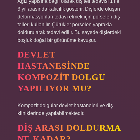
Ağız yapısına bağlı olarak diş teli tedavisi 1 ile
3 yıl arasında kalıcılık gösterir. Dişlerde oluşan
deformasyonları tedavi etmek için porselen diş
telleri kullanılır. Çürükler porselen yaprakla
doldurularak tedavi edilir. Bu sayede dişlerdeki
boşluk doğal bir görünüme kavuşur.
DEVLET
HASTANESINDE
KOMPOZIT DOLGU
YAPILIYOR MU?
Kompozit dolgular devlet hastaneleri ve diş
kliniklerinde yapılabilmektedir.
DIŞ ARASI DOLDURMA
NE KADAR?