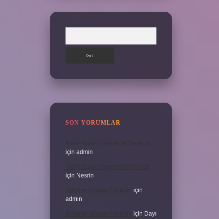
Arama
SON YORUMLAR
Alerji Yapan Yiyecekler Nelerdir
için
admin
Alerji Yapan Yiyecekler Nelerdir
için
Nesrin
Belirtme Sıfatları Nelerdir
için
admin
Belirtme Sıfatları Nelerdir
için
Dayı