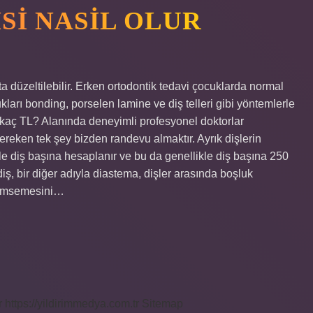
ISI NASIL OLUR
şta düzeltilebilir. Erken ortodontik tedavi çocuklarda normal
lukları bonding, porselen lamine ve diş telleri gibi yöntemlerle
visi kaç TL? Alanında deneyimli profesyonel doktorlar
ereken tek şey bizden randevu almaktır. Ayrık dişlerin
llikle diş başına hesaplanır ve bu da genellikle diş başına 250
 diş, bir diğer adıyla diastema, dişler arasında boşluk
ülümsemesini…
r
https://yildirimmedya.com.tr
Sitemap