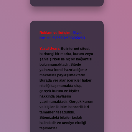
Reklam ve İletişim:
Skype:
live:.cid.575569c608265c69
Yasal Uyarı:
Bu internet sitesi,
herhangi bir marka, kurum veya
şahıs şirketi ile hiçbir bağlantısı
bulunmamaktadır. Sitede
yalnızca kendi hazırladığımız
makaleler paylaşılmaktadır.
Burada yer alan içerikler haber
niteliği taşımamakta olup,
gerçek kurum ve kişiler
hakkında paylaşım
yapılmamaktadır. Gerçek kurum
ve kişiler ile isim benzerlikleri
tamamen tesadüfidir.
Sitemizdeki bilgiler taslak
halindedir ve tavsiye niteliği
taşımazlar.