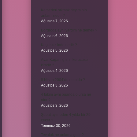
Kemerleri sıkmak deyiminin
anlamı nedir ?
Ağustos 7, 2026
Bordroda aynı yardım ne demek ?
Ağustos 6, 2026
Koşulsuz iade nedir ?
Ağustos 5, 2026
Avar Kağanlığı’nın kurucusu
kimdir ?
Ağustos 4, 2026
8 Nisan 2004’de ne oldu ?
Ağustos 3, 2026
4 takım aynı puanda olursa ne
olur ?
Ağustos 3, 2026
Şubat ayı neden 4 yılda bir 29
çeker ?
Temmuz 30, 2026
Tevafuk ne anlama gelir ?