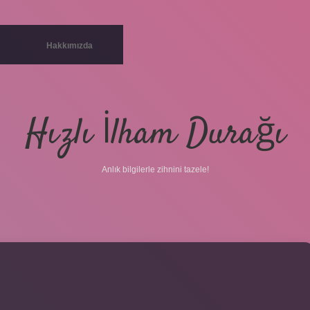
Hakkımızda
Hızlı İlham Durağı
Anlık bilgilerle zihnini tazele!