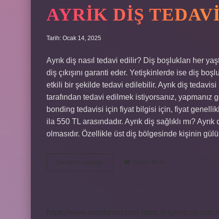
AYRIK DIŞ TEDAV
Tarih: Ocak 14, 2025
Ayrık diş nasıl tedavi edilir? Diş boşlukları her ya
diş çıkışını garanti eder. Yetişkinlerde ise diş boş
etkili bir şekilde tedavi edilebilir. Ayrık diş teda
tarafından tedavi edilmek istiyorsanız, yapmanız g
bonding tedavisi için fiyat bilgisi için, fiyat gene
ila 550 TL arasındadır. Ayrık diş sağlıklı mı? Ayrık
olmasıdır. Özellikle üst diş bölgesinde kişinin g
Ayrik
Devamını okuyun
Yorum Bırak
Diş
Tedavisi
Nasil
Olur
https://www.seraforum.com
https://cigerricco.com.t