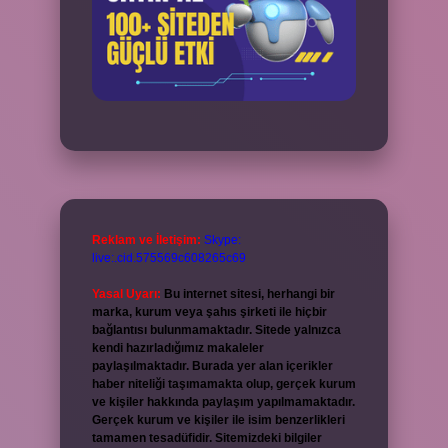
Reklam ve İletişim:
Skype:
live:.cid.575569c608265c69
Yasal Uyarı:
Bu internet sitesi, herhangi bir
marka, kurum veya şahıs şirketi ile hiçbir
bağlantısı bulunmamaktadır. Sitede yalnızca
kendi hazırladığımız makaleler
paylaşılmaktadır. Burada yer alan içerikler
haber niteliği taşımamakta olup, gerçek kurum
ve kişiler hakkında paylaşım yapılmamaktadır.
Gerçek kurum ve kişiler ile isim benzerlikleri
tamamen tesadüfidir. Sitemizdeki bilgiler