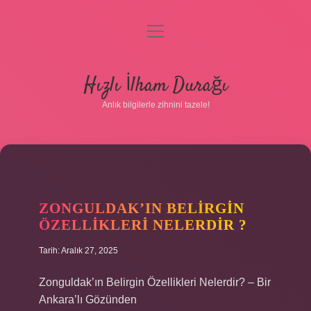
menüyü
aç
Anasayfa
Hızlı İlham Durağı
Gizlilik Politikası
Anlık bilgilerle zihnini tazele!
Yasal Uyarı
Hakkımızda
ZONGULDAK’IN BELIRGIN
ÖZELLIKLERI NELERDIR ?
Tarih: Aralık 27, 2025
Zonguldak’ın Belirgin Özellikleri Nelerdir? – Bir
Ankara’lı Gözünden