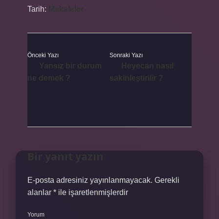
Tarih:
Makaleler
Önceki Yazı
Sonraki Yazı
Yansız bir durum
Heyecan nasıl
ne demek ?
sakinleştirilir ?
Bir yanıt yazın
E-posta adresiniz yayınlanmayacak.
Gerekli
alanlar
*
ile işaretlenmişlerdir
Yorum