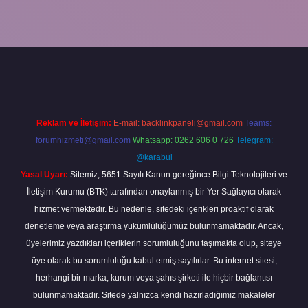
exper giriş
Reklam ve İletişim:
E-mail:
backlinkpaneli@gmail.com
Teams:
forumhizmeti@gmail.com
Whatsapp: 0262 606 0 726
Telegram:
@karabul
Yasal Uyarı:
Sitemiz, 5651 Sayılı Kanun gereğince Bilgi Teknolojileri ve
İletişim Kurumu (BTK) tarafından onaylanmış bir Yer Sağlayıcı olarak
hizmet vermektedir. Bu nedenle, sitedeki içerikleri proaktif olarak
denetleme veya araştırma yükümlülüğümüz bulunmamaktadır. Ancak,
üyelerimiz yazdıkları içeriklerin sorumluluğunu taşımakta olup, siteye
üye olarak bu sorumluluğu kabul etmiş sayılırlar. Bu internet sitesi,
herhangi bir marka, kurum veya şahıs şirketi ile hiçbir bağlantısı
bulunmamaktadır. Sitede yalnızca kendi hazırladığımız makaleler