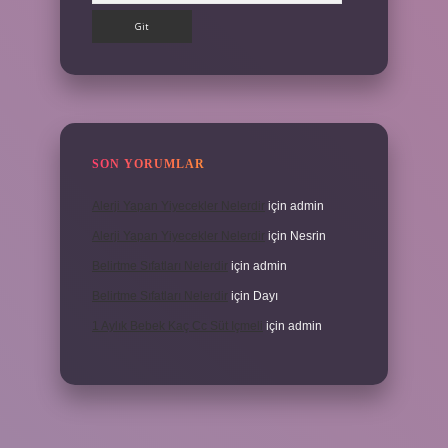
SON YORUMLAR
Alerji Yapan Yiyecekler Nelerdir
için
admin
Alerji Yapan Yiyecekler Nelerdir
için
Nesrin
Belirtme Sıfatları Nelerdir
için
admin
Belirtme Sıfatları Nelerdir
için
Dayı
1 Aylık Bebek Kaç Cc Süt Içmeli
için
admin