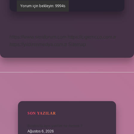
https://www.seraforum.com
https://cigerricco.com.tr
https://yildirimmedya.com.tr
Sitemap
SIDEBAR
SON YAZILAR
Bordroda aynı yardım ne demek ?
Ağustos 6, 2026