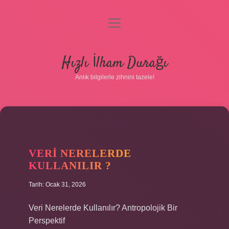
menüyü
aç
Anasayfa
Hızlı İlham Durağı
Gizlilik Politikası
Anlık bilgilerle zihnini tazele!
Yasal Uyarı
Hakkımızda
VERI NERELERDE
KULLANILIR ?
Tarih: Ocak 31, 2026
Veri Nerelerde Kullanılır? Antropolojik Bir
Perspektif