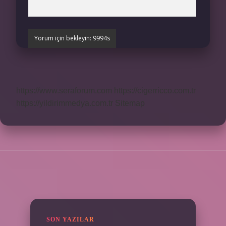
https://www.seraforum.com
https://cigerricco.com.tr
https://yildirimmedya.com.tr
Sitemap
SIDEBAR
SON YAZILAR