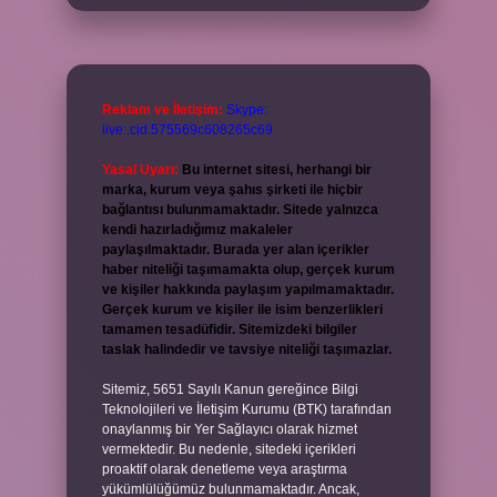
Reklam ve İletişim:
Skype:
live:.cid.575569c608265c69
Yasal Uyarı:
Bu internet sitesi, herhangi bir
marka, kurum veya şahıs şirketi ile hiçbir
bağlantısı bulunmamaktadır. Sitede yalnızca
kendi hazırladığımız makaleler
paylaşılmaktadır. Burada yer alan içerikler
haber niteliği taşımamakta olup, gerçek kurum
ve kişiler hakkında paylaşım yapılmamaktadır.
Gerçek kurum ve kişiler ile isim benzerlikleri
tamamen tesadüfidir. Sitemizdeki bilgiler
taslak halindedir ve tavsiye niteliği taşımazlar.
Sitemiz, 5651 Sayılı Kanun gereğince Bilgi
Teknolojileri ve İletişim Kurumu (BTK) tarafından
onaylanmış bir Yer Sağlayıcı olarak hizmet
vermektedir. Bu nedenle, sitedeki içerikleri
proaktif olarak denetleme veya araştırma
yükümlülüğümüz bulunmamaktadır. Ancak,