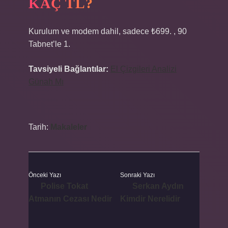
KAÇ TL?
Kurulum ve modem dahil, sadece ₺699. , 90
Tabnet’le 1.
Tavsiyeli Bağlantılar:
El Çizgileri Analizi
Günah Mı
Tarih:
Makaleler
Önceki Yazı
Sonraki Yazı
Polise Tokat
Serkan Aydın
Atmanın Cezası Nedir
Kimdir Nerelidir