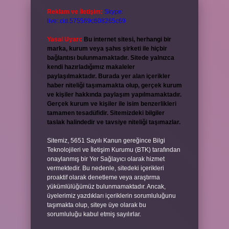
Reklam ve İletişim:
Skype:
live:.cid.575569c608265c69
Yasal Uyarı:
Bu internet sitesi, herhangi bir
marka, kurum veya şahıs şirketi ile hiçbir
bağlantısı bulunmamaktadır. Sitede yalnızca
kendi hazırladığımız makaleler
paylaşılmaktadır. Burada yer alan içerikler
haber niteliği taşımamakta olup, gerçek kurum
ve kişiler hakkında paylaşım yapılmamaktadır.
Gerçek kurum ve kişiler ile isim benzerlikleri
tamamen tesadüfidir. Sitemizdeki bilgiler
taslak halindedir ve tavsiye niteliği taşımazlar.
Sitemiz, 5651 Sayılı Kanun gereğince Bilgi
Teknolojileri ve İletişim Kurumu (BTK) tarafından
onaylanmış bir Yer Sağlayıcı olarak hizmet
vermektedir. Bu nedenle, sitedeki içerikleri
proaktif olarak denetleme veya araştırma
yükümlülüğümüz bulunmamaktadır. Ancak,
üyelerimiz yazdıkları içeriklerin sorumluluğunu
taşımakta olup, siteye üye olarak bu
sorumluluğu kabul etmiş sayılırlar.