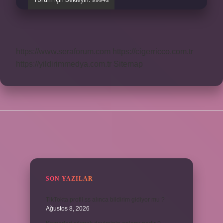
https://www.seraforum.com
https://cigerricco.com.tr
https://yildirimmedya.com.tr
Sitemap
SIDEBAR
SON YAZILAR
TikTokta profil ss alınca bildirim gidiyor mu ?
Ağustos 8, 2026