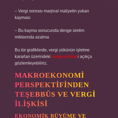
– Vergi sonrası marjinal maliyetin yukarı
kayması
– Bu kayma sonucunda denge üretim
miktarında azalma
Bu tür grafiklerde, vergi yükünün işletme
kararları üzerindeki
dengesizlikler
i açıkça
gözlemleyebiliriz.
MAKROEKONOMI
PERSPEKTIFINDEN
TEŞEBBÜS VE VERGI
İLIŞKISI
EKONOMIK BÜYÜME VE