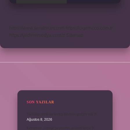
https://www.seraforum.com
https://cigerricco.com.tr
https://yildirimmedya.com.tr
Sitemap
SIDEBAR
SON YAZILAR
TikTokta profil ss alınca bildirim gidiyor mu ?
Ağustos 8, 2026
Kemerleri sıkmak deyiminin anlamı nedir ?