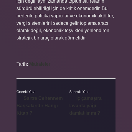
için değil, aynı zamanda toplumsal refahın
sürdürülebilirliği için de kritik önemdedir. Bu
nedenle politika yapıcılar ve ekonomik aktörler,
vergi sistemlerini sadece gelir toplama aracı
olarak değil, ekonomik teşvikleri yönlendiren
stratejik bir araç olarak görmelidir.
Tarih:
Makaleler
Önceki Yazı
Sonraki Yazı
Sartre Cehennem
İç çamaşıra
Başkalarıdır Hangi
lavanta yağı
Kitap ?
damlatılır mı ?