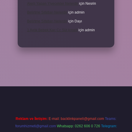
Alerji Yapan Yiyecekler Nelerdir
için
Nesrin
Belirtme Sıfatları Nelerdir
için
admin
Belirtme Sıfatları Nelerdir
için
Dayı
1 Aylık Bebek Kaç Cc Süt Içmeli
için
admin
ilbet güncel giriş adresi
ilbet firması için tıkla
betexper giriş
Reklam ve İletişim:
E-mail:
backlinkpaneli@gmail.com
Teams:
forumhizmeti@gmail.com
Whatsapp: 0262 606 0 726
Telegram: