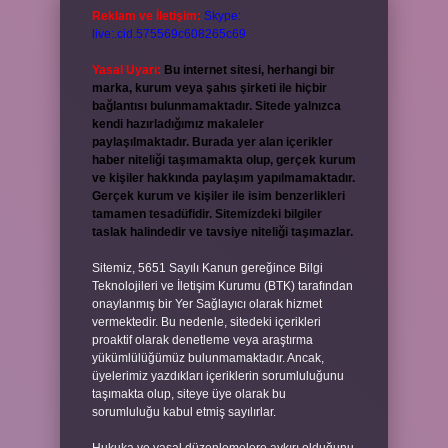
Reklam ve İletişim:
Skype:
live:.cid.575569c608265c69
Yasal Uyarı:
Bu internet sitesi, herhangi bir
marka, kurum veya şahıs şirketi ile hiçbir
bağlantısı bulunmamaktadır. Sitede yalnızca
kendi hazırladığımız makaleler
paylaşılmaktadır. Burada yer alan içerikler
haber niteliği taşımamakta olup, gerçek kurum
ve kişiler hakkında paylaşım yapılmamaktadır.
Gerçek kurum ve kişiler ile isim benzerlikleri
tamamen tesadüfidir. Sitemizdeki bilgiler
taslak halindedir ve tavsiye niteliği taşımazlar.
Sitemiz, 5651 Sayılı Kanun gereğince Bilgi
Teknolojileri ve İletişim Kurumu (BTK) tarafından
onaylanmış bir Yer Sağlayıcı olarak hizmet
vermektedir. Bu nedenle, sitedeki içerikleri
proaktif olarak denetleme veya araştırma
yükümlülüğümüz bulunmamaktadır. Ancak,
üyelerimiz yazdıkları içeriklerin sorumluluğunu
taşımakta olup, siteye üye olarak bu
sorumluluğu kabul etmiş sayılırlar.