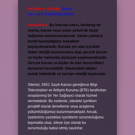
Reklam ve İletişim:
Skype:
live:.cid.575569c608265c69
Yasal Uyarı:
Bu internet sitesi, herhangi bir
marka, kurum veya şahıs şirketi ile hiçbir
bağlantısı bulunmamaktadır. Sitede yalnızca
kendi hazırladığımız makaleler
paylaşılmaktadır. Burada yer alan içerikler
haber niteliği taşımamakta olup, gerçek kurum
ve kişiler hakkında paylaşım yapılmamaktadır.
Gerçek kurum ve kişiler ile isim benzerlikleri
tamamen tesadüfidir. Sitemizdeki bilgiler
taslak halindedir ve tavsiye niteliği taşımazlar.
Sitemiz, 5651 Sayılı Kanun gereğince Bilgi
Teknolojileri ve İletişim Kurumu (BTK) tarafından
onaylanmış bir Yer Sağlayıcı olarak hizmet
vermektedir. Bu nedenle, sitedeki içerikleri
proaktif olarak denetleme veya araştırma
yükümlülüğümüz bulunmamaktadır. Ancak,
üyelerimiz yazdıkları içeriklerin sorumluluğunu
taşımakta olup, siteye üye olarak bu
sorumluluğu kabul etmiş sayılırlar.