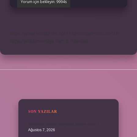
https://www.seraforum.com
https://cigerricco.com.tr
https://yildirimmedya.com.tr
Sitemap
SIDEBAR
SON YAZILAR
Kemerleri sıkmak deyiminin anlamı nedir ?
Ağustos 7, 2026