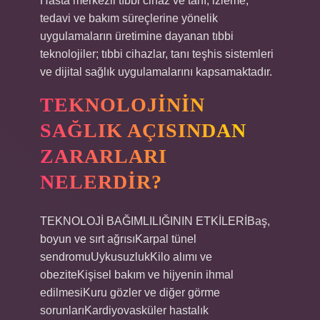
Hasta merkezli tıbbi cihaz ve tanı, izleme,
tedavi ve bakım süreçlerine yönelik
uygulamaların üretimine dayanan tıbbi
teknolojiler; tıbbi cihazlar, tanı teşhis sistemleri
ve dijital sağlık uygulamalarını kapsamaktadır.
TEKNOLOJININ
SAĞLIK AÇISINDAN
ZARARLARI
NELERDIR?
TEKNOLOJİ BAĞIMLILIĞININ ETKİLERİBaş,
boyun ve sırt ağrısıKarpal tünel
sendromuUykusuzlukKilo alımı ve
obeziteKişisel bakım ve hijyenin ihmal
edilmesiKuru gözler ve diğer görme
sorunlarıKardiyovasküler hastalık