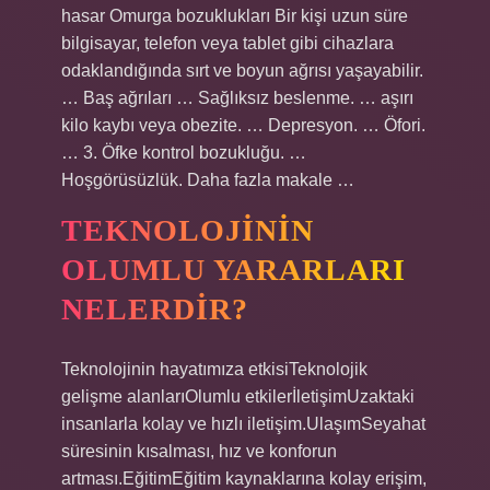
hasar Omurga bozuklukları Bir kişi uzun süre
bilgisayar, telefon veya tablet gibi cihazlara
odaklandığında sırt ve boyun ağrısı yaşayabilir.
… Baş ağrıları … Sağlıksız beslenme. … aşırı
kilo kaybı veya obezite. … Depresyon. … Öfori.
… 3. Öfke kontrol bozukluğu. …
Hoşgörüsüzlük. Daha fazla makale …
TEKNOLOJININ
OLUMLU YARARLARI
NELERDIR?
Teknolojinin hayatımıza etkisiTeknolojik
gelişme alanlarıOlumlu etkilerİletişimUzaktaki
insanlarla kolay ve hızlı iletişim.UlaşımSeyahat
süresinin kısalması, hız ve konforun
artması.EğitimEğitim kaynaklarına kolay erişim,