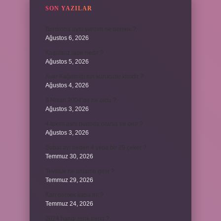
SON YAZILAR
Bordroda aynı yardım ne demek ?
Ağustos 6, 2026
Koşulsuz iade nedir ?
Ağustos 5, 2026
Avar Kağanlığı’nın kurucusu kimdir ?
Ağustos 4, 2026
8 Nisan 2004’de ne oldu ?
Ağustos 3, 2026
4 takım aynı puanda olursa ne olur ?
Ağustos 3, 2026
Şubat ayı neden 4 yılda bir 29 çeker ?
Temmuz 30, 2026
Tevafuk ne anlama gelir ?
Temmuz 29, 2026
Karı demek kaba mı ?
Temmuz 24, 2026
2024 hangi renk trend ?