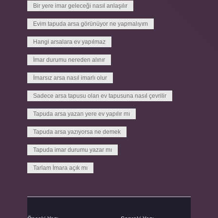
Bir yere imar geleceği nasıl anlaşılır
Evim tapuda arsa görünüyor ne yapmalıyım
Hangi arsalara ev yapılmaz
İmar durumu nereden alınır
İmarsız arsa nasıl imarlı olur
Sadece arsa tapusu olan ev tapusuna nasıl çevrilir
Tapuda arsa yazan yere ev yapılır mı
Tapuda arsa yazıyorsa ne demek
Tapuda imar durumu yazar mı
Tarlam İmara açık mı