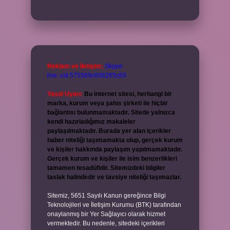
Reklam ve İletişim:
Skype:
live:.cid.575569c608265c69
Yasal Uyarı:
Bu internet sitesi, herhangi bir
marka, kurum veya şahıs şirketi ile hiçbir
bağlantısı bulunmamaktadır. Sitede yalnızca
kendi hazırladığımız makaleler
paylaşılmaktadır. Burada yer alan içerikler
haber niteliği taşımamakta olup, gerçek kurum
ve kişiler hakkında paylaşım yapılmamaktadır.
Gerçek kurum ve kişiler ile isim benzerlikleri
tamamen tesadüfidir. Sitemizdeki bilgiler
taslak halindedir ve tavsiye niteliği taşımazlar.
Sitemiz, 5651 Sayılı Kanun gereğince Bilgi
Teknolojileri ve İletişim Kurumu (BTK) tarafından
onaylanmış bir Yer Sağlayıcı olarak hizmet
vermektedir. Bu nedenle, sitedeki içerikleri