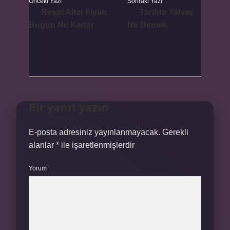
Önceki Yazı
Sonraki Yazı
Reşat Altın Fiyatı
Tarihte Yalvaç
Bugün Ne Kadar
Ne Demek
Bir yanıt yazın
E-posta adresiniz yayınlanmayacak.
Gerekli
alanlar
*
ile işaretlenmişlerdir
Yorum