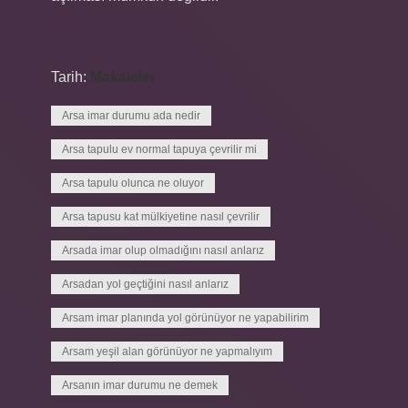
Tarih:
Makaleler
Arsa imar durumu ada nedir
Arsa tapulu ev normal tapuya çevrilir mi
Arsa tapulu olunca ne oluyor
Arsa tapusu kat mülkiyetine nasıl çevrilir
Arsada imar olup olmadığını nasıl anlarız
Arsadan yol geçtiğini nasıl anlarız
Arsam imar planında yol görünüyor ne yapabilirim
Arsam yeşil alan görünüyor ne yapmalıyım
Arsanın imar durumu ne demek