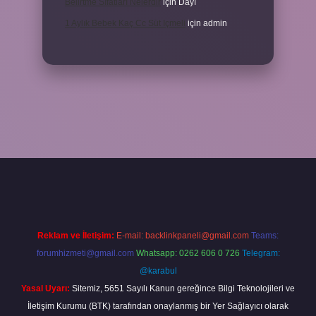
Belirtme Sıfatları Nelerdir
için
Dayı
1 Aylık Bebek Kaç Cc Süt Içmeli
için
admin
xper giriş
Reklam ve İletişim:
E-mail:
backlinkpaneli@gmail.com
Teams:
forumhizmeti@gmail.com
Whatsapp: 0262 606 0 726
Telegram:
@karabul
Yasal Uyarı:
Sitemiz, 5651 Sayılı Kanun gereğince Bilgi Teknolojileri ve
İletişim Kurumu (BTK) tarafından onaylanmış bir Yer Sağlayıcı olarak