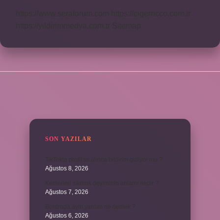
https://www.seraforum.com
https://cigerricco.com.tr
https://yildirimmedya.com.tr
Sitemap
SIDEBAR
SON YAZILAR
TikTokta profil ss alınca bildirim gidiyor mu ?
Ağustos 8, 2026
Kemerleri sıkmak deyiminin anlamı nedir ?
Ağustos 7, 2026
Bordroda aynı yardım ne demek ?
Ağustos 6, 2026