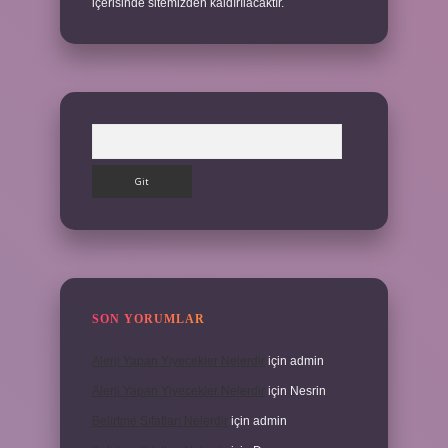
içerisinde sitemizden kaldırılacaktır.
Arama
SON YORUMLAR
Alerji Yapan Yiyecekler Nelerdir
için
admin
Alerji Yapan Yiyecekler Nelerdir
için
Nesrin
Belirtme Sıfatları Nelerdir
için
admin