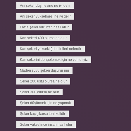
Ani şeker düşmesine ne iyi gelir
Ani şeker yükselmesi ne iyi gelir
Fazla şeker vücuttan nasıl atılır
Kan şekeri 400 olursa ne olur
Kan şekeri yüksekliği belirtileri nelerdir
Kan şekerini dengelemek için ne yemeliyiz
Maden suyu şekeri düşürür mü
Şeker 200 üstü olursa ne olur
Şeker 300 olursa ne olur
Şeker düşürmek için ne yapmalı
Şeker kaç çıkarsa tehlikelidir
Şeker yükselince insan nasıl olur