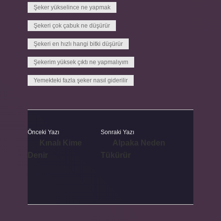
Şeker yükselince ne yapmak
Şekeri çok çabuk ne düşürür
Şekeri en hızlı hangi bitki düşürür
Şekerim yüksek çıktı ne yapmalıyım
Yemekteki fazla şeker nasıl giderilir
Önceki Yazı
Sonraki Yazı
Kınalı Kime
Alpaka Neden
Denir
Tükürür