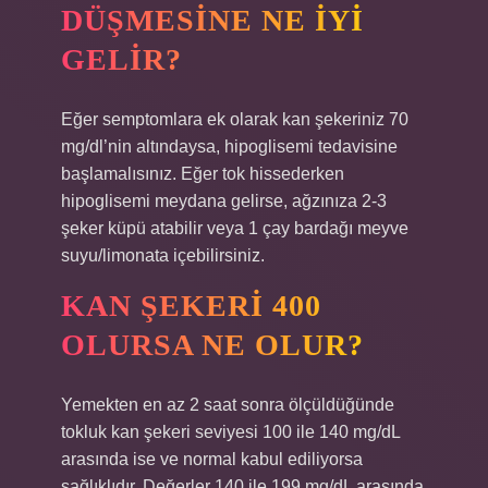
DÜŞMESINE NE IYI
GELIR?
Eğer semptomlara ek olarak kan şekeriniz 70
mg/dl’nin altındaysa, hipoglisemi tedavisine
başlamalısınız. Eğer tok hissederken
hipoglisemi meydana gelirse, ağzınıza 2-3
şeker küpü atabilir veya 1 çay bardağı meyve
suyu/limonata içebilirsiniz.
KAN ŞEKERI 400
OLURSA NE OLUR?
Yemekten en az 2 saat sonra ölçüldüğünde
tokluk kan şekeri seviyesi 100 ile 140 mg/dL
arasında ise ve normal kabul ediliyorsa
sağlıklıdır. Değerler 140 ile 199 mg/dL arasında