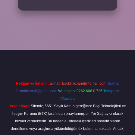
r giriş
Reklam ve İletişim:
E-mail:
backlinkpaneli@gmail.com
Teams:
forumhizmeti@gmail.com
Whatsapp: 0262 606 0 726
Telegram:
@karabul
Yasal Uyarı:
Sitemiz, 5651 Sayılı Kanun gereğince Bilgi Teknolojileri ve
İletişim Kurumu (BTK) tarafından onaylanmış bir Yer Sağlayıcı olarak
hizmet vermektedir. Bu nedenle, sitedeki içerikleri proaktif olarak
denetleme veya araştırma yükümlülüğümüz bulunmamaktadır. Ancak,