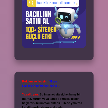
Reklam ve İletişim:
Skype:
live:.cid.575569c608265c69
Yasal Uyarı:
Bu internet sitesi, herhangi bir
marka, kurum veya şahıs şirketi ile hiçbir
bağlantısı bulunmamaktadır. Sitede yalnızca
kendi hazırladığımız makaleler