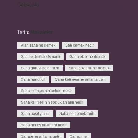
Doğru Mu
Tarih:
Makaleler
Alan saha ne demek
Şah demek nedir
Şah ne demek Osmanlı
Saha ekibi ne demek
Saha görevi ne demek
Saha gözlemi ne demek
Saha hangi dil
Saha kelimesi ne anlama gelir
Saha kelimesinin anlamı nedir
Saha kelimesinin sözlük anlamı nedir
Saha nasıl yazılır
Saha ne demek tarih
Saha nın eş anlamlısı nedir
Sahabi ne anlama gelir
Sahacı ne