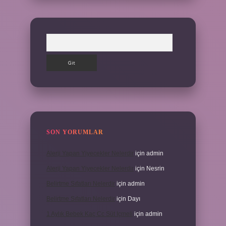
Arama
SON YORUMLAR
Alerji Yapan Yiyecekler Nelerdir
için
admin
Alerji Yapan Yiyecekler Nelerdir
için
Nesrin
Belirtme Sıfatları Nelerdir
için
admin
Belirtme Sıfatları Nelerdir
için
Dayı
1 Aylık Bebek Kaç Cc Süt Içmeli
için
admin