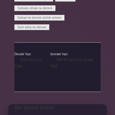
Sahada olmak ne demek
Sahap ne demek sözlük anlamı
Suni saha ne demek
Önceki Yazı
Sonraki Yazı
Abd Kuran
500 Kcal Kaç Gram
Kim
Yağ
Bir yanıt yazın