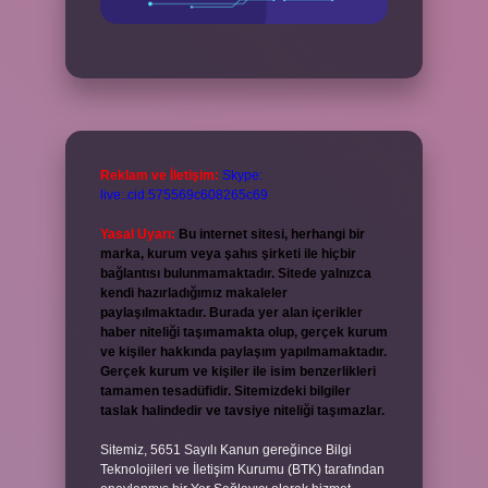
Reklam ve İletişim:
Skype:
live:.cid.575569c608265c69
Yasal Uyarı:
Bu internet sitesi, herhangi bir
marka, kurum veya şahıs şirketi ile hiçbir
bağlantısı bulunmamaktadır. Sitede yalnızca
kendi hazırladığımız makaleler
paylaşılmaktadır. Burada yer alan içerikler
haber niteliği taşımamakta olup, gerçek kurum
ve kişiler hakkında paylaşım yapılmamaktadır.
Gerçek kurum ve kişiler ile isim benzerlikleri
tamamen tesadüfidir. Sitemizdeki bilgiler
taslak halindedir ve tavsiye niteliği taşımazlar.
Sitemiz, 5651 Sayılı Kanun gereğince Bilgi
Teknolojileri ve İletişim Kurumu (BTK) tarafından