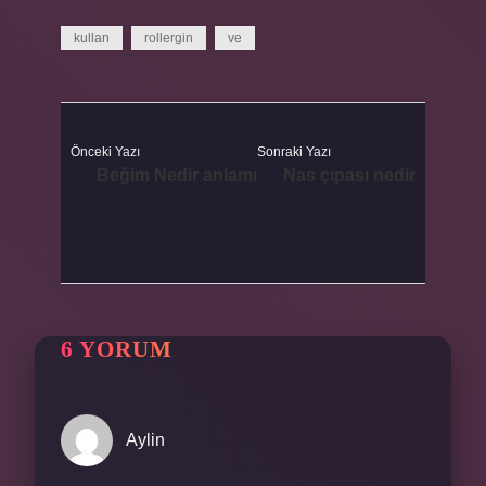
kullan
rollergin
ve
Önceki Yazı
Sonraki Yazı
Beğim Nedir anlamı
Nas çıpası nedir
6 YORUM
Aylin