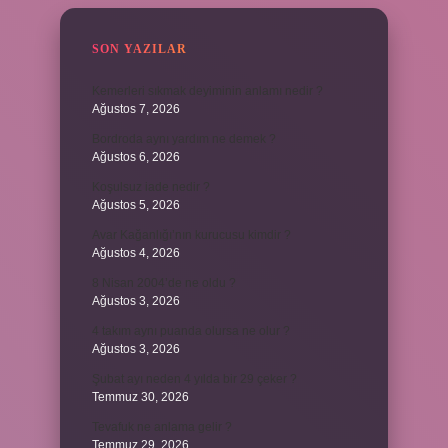
SON YAZILAR
Kemerleri sıkmak deyiminin anlamı nedir ?
Ağustos 7, 2026
Bordroda aynı yardım ne demek ?
Ağustos 6, 2026
Koşulsuz iade nedir ?
Ağustos 5, 2026
Avar Kağanlığı’nın kurucusu kimdir ?
Ağustos 4, 2026
8 Nisan 2004’de ne oldu ?
Ağustos 3, 2026
4 takım aynı puanda olursa ne olur ?
Ağustos 3, 2026
Şubat ayı neden 4 yılda bir 29 çeker ?
Temmuz 30, 2026
Tevafuk ne anlama gelir ?
Temmuz 29, 2026