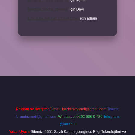
Belirtme Sıfatları Nelerdir
için
admin
Belirtme Sıfatları Nelerdir
için
Dayı
1 Aylık Bebek Kaç Cc Süt Içmeli
için
admin
xper giriş
Reklam ve İletişim:
E-mail:
backlinkpaneli@gmail.com
Teams:
forumhizmeti@gmail.com
Whatsapp: 0262 606 0 726
Telegram:
@karabul
Yasal Uyarı:
Sitemiz, 5651 Sayılı Kanun gereğince Bilgi Teknolojileri ve