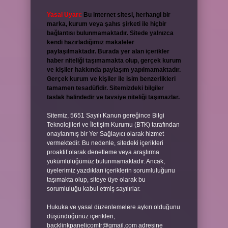
Yasal Uyarı:
Bu internet sitesi, herhangi bir
marka, kurum veya şahıs şirketi ile hiçbir
bağlantısı bulunmamaktadır. Sitede yalnızca
kendi hazırladığımız makaleler
paylaşılmaktadır. Burada yer alan içerikler
haber niteliği taşımamakta olup, gerçek kurum
ve kişiler hakkında paylaşım yapılmamaktadır.
Gerçek kurum ve kişiler ile isim benzerlikleri
tamamen tesadüfidir. Sitemizdeki bilgiler
taslak halindedir ve tavsiye niteliği taşımazlar.
Sitemiz, 5651 Sayılı Kanun gereğince Bilgi
Teknolojileri ve İletişim Kurumu (BTK) tarafından
onaylanmış bir Yer Sağlayıcı olarak hizmet
vermektedir. Bu nedenle, sitedeki içerikleri
proaktif olarak denetleme veya araştırma
yükümlülüğümüz bulunmamaktadır. Ancak,
üyelerimiz yazdıkları içeriklerin sorumluluğunu
taşımakta olup, siteye üye olarak bu
sorumluluğu kabul etmiş sayılırlar.
Hukuka ve yasal düzenlemelere aykırı olduğunu
düşündüğünüz içerikleri,
backlinkpanelicomtr@gmail.com
adresine