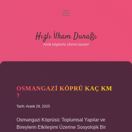
menüyü
aç
Anasayfa
Hızlı İlham Durağı
Gizlilik Politikası
Anlık bilgilerle zihnini tazele!
Yasal Uyarı
Hakkımızda
OSMANGAZI KÖPRÜ KAÇ KM
?
Tarih: Aralık 29, 2025
Osmangazi Köprüsü: Toplumsal Yapılar ve
Bireylerin Etkileşimi Üzerine Sosyolojik Bir