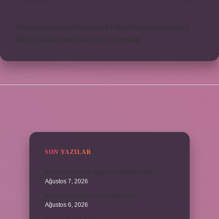
https://www.seraforum.com
https://cigerricco.com.tr
https://yildirimmedya.com.tr
Sitemap
SIDEBAR
SON YAZILAR
Kemerleri sıkmak deyiminin anlamı nedir ?
Ağustos 7, 2026
Bordroda aynı yardım ne demek ?
Ağustos 6, 2026