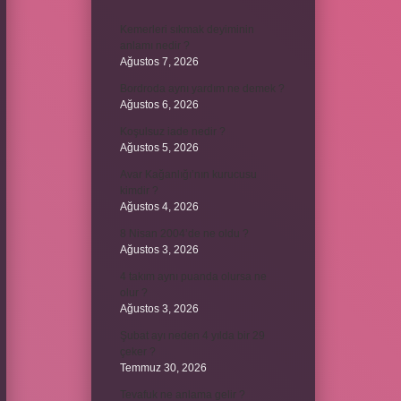
Kemerleri sıkmak deyiminin
anlamı nedir ?
Ağustos 7, 2026
Bordroda aynı yardım ne demek ?
Ağustos 6, 2026
Koşulsuz iade nedir ?
Ağustos 5, 2026
Avar Kağanlığı’nın kurucusu
kimdir ?
Ağustos 4, 2026
8 Nisan 2004’de ne oldu ?
Ağustos 3, 2026
4 takım aynı puanda olursa ne
olur ?
Ağustos 3, 2026
Şubat ayı neden 4 yılda bir 29
çeker ?
Temmuz 30, 2026
Tevafuk ne anlama gelir ?