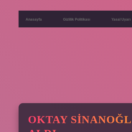
Anasayfa
Gizlilik Politikası
Yasal Uyarı
OKTAY SINANOĞL