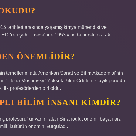
 OKUDU?
tarihleri ​​arasında yaşamış kimya mühendisi ve
TED Yenişehir Lisesi’nde 1953 yılında burslu olarak
DEN ÖNEMLIDIR?
inin temellerini attı. Amerikan Sanat ve Bilim Akademisi’nin
ndan “Elena Moshinsky” Yüksek Bilim Ödülü’ne layık görüldü.
 ilk profesörlerden biri oldu.
PLI BILIM INSANI KIMDIR?
ç profesörü” ünvanını alan Sinanoğlu, önemli başarılara
 milli kültürün önemini vurguladı.