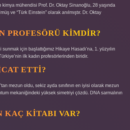
an kimya mühendisi Prof. Dr. Oktay Sinanoğlu, 28 yaşında
üş ve “Türk Einstein” olarak anılmıştır. Dr. Oktay
IN PROFESÖRÜ KIMDIR?
i sunmak için başlattığımız Hikaye Hasadı’na, 1. yüzyılın
rkiye’nin ilk kadın profesörlerinden biridir.
ICAT ETTI?
tan mezun oldu, sekiz ayda sınıfının en iyisi olarak mezun
antum mekaniğindeki yüksek simetriyi çözdü. DNA sarmalının
 KAÇ KITABI VAR?