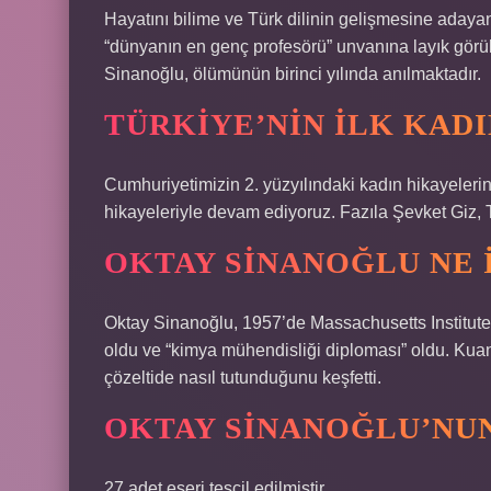
Hayatını bilime ve Türk dilinin gelişmesine aday
“dünyanın en genç profesörü” unvanına layık görülm
Sinanoğlu, ölümünün birinci yılında anılmaktadır.
TÜRKIYE’NIN ILK KAD
Cumhuriyetimizin 2. yüzyılındaki kadın hikayelerin
hikayeleriyle devam ediyoruz. Fazıla Şevket Giz, Tü
OKTAY SINANOĞLU NE 
Oktay Sinanoğlu, 1957’de Massachusetts Institute’
oldu ve “kimya mühendisliği diploması” oldu. Ku
çözeltide nasıl tutunduğunu keşfetti.
OKTAY SINANOĞLU’NUN
27 adet eseri tescil edilmiştir.