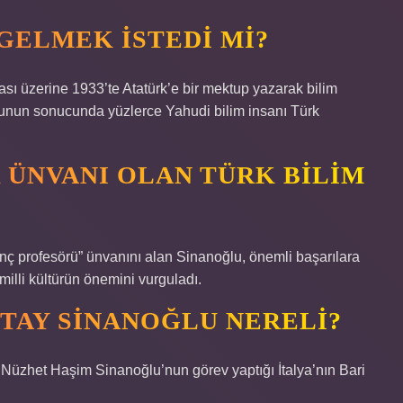
GELMEK ISTEDI MI?
ması üzerine 1933’te Atatürk’e bir mektup yazarak bilim
; bunun sonucunda yüzlerce Yahudi bilim insanı Türk
 ÜNVANI OLAN TÜRK BILIM
ç profesörü” ünvanını alan Sinanoğlu, önemli başarılara
 milli kültürün önemini vurguladı.
TAY SINANOĞLU NERELI?
Nüzhet Haşim Sinanoğlu’nun görev yaptığı İtalya’nın Bari