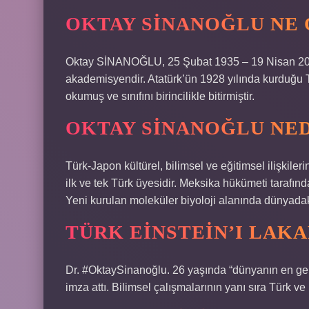
OKTAY SINANOĞLU NE
Oktay SİNANOĞLU, 25 Şubat 1935 – 19 Nisan 2015 
akademisyendir. Atatürk’ün 1928 yılında kurduğu 
okumuş ve sınıfını birincilikle bitirmiştir.
OKTAY SINANOĞLU NE
Türk-Japon kültürel, bilimsel ve eğitimsel ilişkiler
ilk ve tek Türk üyesidir. Meksika hükümeti tarafı
Yeni kurulan moleküler biyoloji alanında dünyadaki
TÜRK EINSTEIN’I LAKA
Dr. #OktaySinanoğlu. 26 yaşında “dünyanın en gen
imza attı. Bilimsel çalışmalarının yanı sıra Türk ve