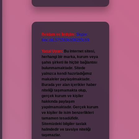
Reklam ve İletişim:
Skype:
live:.cid.575569c608265c69
Yasal Uyarı:
Bu internet sitesi,
herhangi bir marka, kurum veya
şahıs şirketi ile hiçbir bağlantısı
bulunmamaktadır. Sitede
yalnızca kendi hazırladığımız
makaleler paylaşılmaktadır.
Burada yer alan içerikler haber
niteliği taşımamakta olup,
gerçek kurum ve kişiler
hakkında paylaşım
yapılmamaktadır. Gerçek kurum
ve kişiler ile isim benzerlikleri
tamamen tesadüfidir.
Sitemizdeki bilgiler taslak
halindedir ve tavsiye niteliği
taşımazlar.