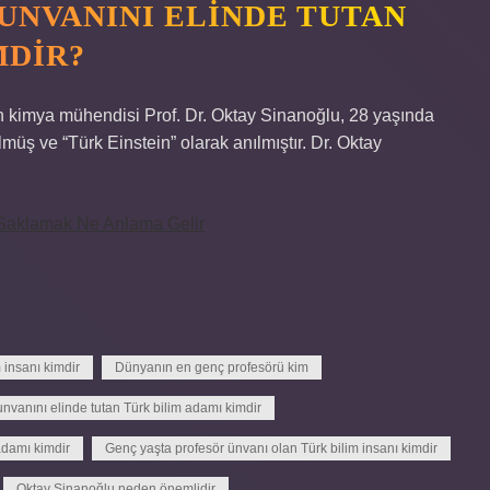
 UNVANINI ELINDE TUTAN
MDIR?
an kimya mühendisi Prof. Dr. Oktay Sinanoğlu, 28 yaşında
üş ve “Türk Einstein” olarak anılmıştır. Dr. Oktay
 Saklamak Ne Anlama Gelir
 insanı kimdir
Dünyanın en genç profesörü kim
nvanını elinde tutan Türk bilim adamı kimdir
adamı kimdir
Genç yaşta profesör ünvanı olan Türk bilim insanı kimdir
Oktay Sinanoğlu neden önemlidir