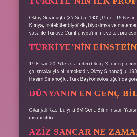
TÜRKIYE’NIN ILK PRO
Oktay Sinanoğlu (25 Şubat 1935, Bari – 19 Nisan
Kimya, moleküler biyofizik, biyokimya ve matematik
yasa ile Türkiye Cumhuriyeti’nin ilk ve tek profesör
TÜRKIYE’NIN EINSTEIN
19 Nisan 2015’te vefat eden Oktay Sinanoğlu, mole
çalışmalarıyla bilinmektedir. Oktay Sinanoğlu, 19
Haşim Sinanoğlu, Türk Başkonsolosluğu’nda göre
DÜNYANIN EN GENÇ BIL
Gitanjali Rao, bu yılki 3M Genç Bilim İnsanı Yarı
insanı oldu.
AZIZ SANCAR NE ZAMA