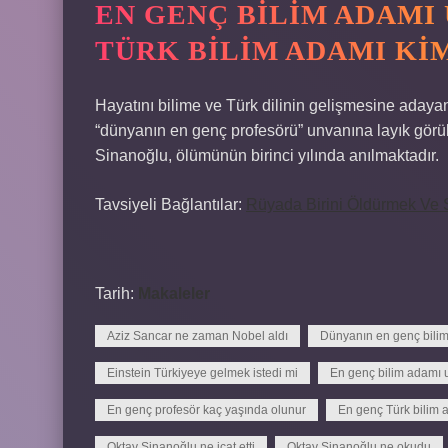
EN GENÇ BILIM ADAMI
TÜRK BILIM ADAMI KI
Hayatını bilime ve Türk dilinin gelişmesine aday
“dünyanın en genç profesörü” unvanına layık görülm
Sinanoğlu, ölümünün birinci yılında anılmaktadır.
Tavsiyeli Bağlantılar:
Rüyada Birini Öldürmek Ve
Tarih:
Makaleler
Aziz Sancar ne zaman Nobel aldı
Dünyanın en genç bilim
Einstein Türkiyeye gelmek istedi mi
En genç bilim adamı u
En genç profesör kaç yaşında olunur
En genç Türk bilim 
Oktay Sinanoğlu ne icat etti
Oktay Sinanoğlu ne okudu