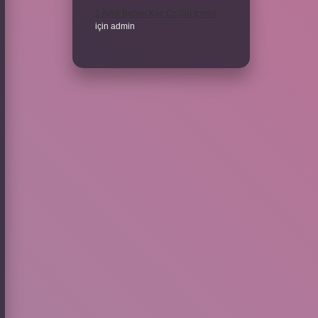
1 Aylık Bebek Kaç Cc Süt Içmeli
için
admin