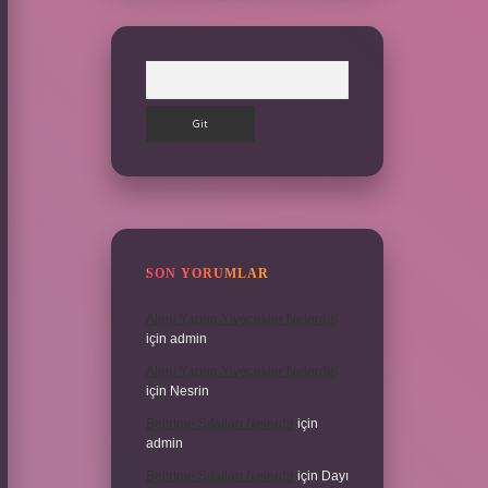
Arama
SON YORUMLAR
Alerji Yapan Yiyecekler Nelerdir
için
admin
Alerji Yapan Yiyecekler Nelerdir
için
Nesrin
Belirtme Sıfatları Nelerdir
için
admin
Belirtme Sıfatları Nelerdir
için
Dayı