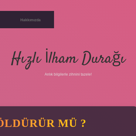
Hakkımızda
Hızlı İlham Durağı
Anlık bilgilerle zihnini tazele!
 ÖLDÜRÜR MÜ ?