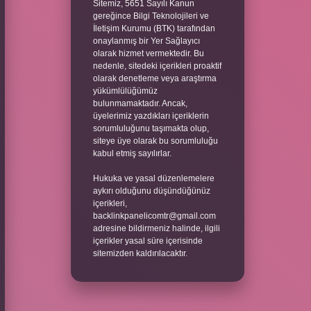
Sitemiz, 5651 Sayılı Kanun
gereğince Bilgi Teknolojileri ve
İletişim Kurumu (BTK) tarafından
onaylanmış bir Yer Sağlayıcı
olarak hizmet vermektedir. Bu
nedenle, sitedeki içerikleri proaktif
olarak denetleme veya araştırma
yükümlülüğümüz
bulunmamaktadır. Ancak,
üyelerimiz yazdıkları içeriklerin
sorumluluğunu taşımakta olup,
siteye üye olarak bu sorumluluğu
kabul etmiş sayılırlar.
Hukuka ve yasal düzenlemelere
aykırı olduğunu düşündüğünüz
içerikleri,
backlinkpanelicomtr@gmail.com
adresine bildirmeniz halinde, ilgili
içerikler yasal süre içerisinde
sitemizden kaldırılacaktır.