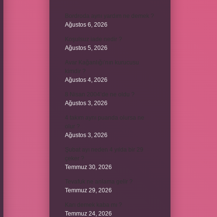
Bordroda aynı yardım ne demek ?
Ağustos 6, 2026
Koşulsuz iade nedir ?
Ağustos 5, 2026
Avar Kağanlığı’nın kurucusu
kimdir ?
Ağustos 4, 2026
8 Nisan 2004’de ne oldu ?
Ağustos 3, 2026
4 takım aynı puanda olursa ne
olur ?
Ağustos 3, 2026
Şubat ayı neden 4 yılda bir 29
çeker ?
Temmuz 30, 2026
Tevafuk ne anlama gelir ?
Temmuz 29, 2026
Karı demek kaba mı ?
Temmuz 24, 2026