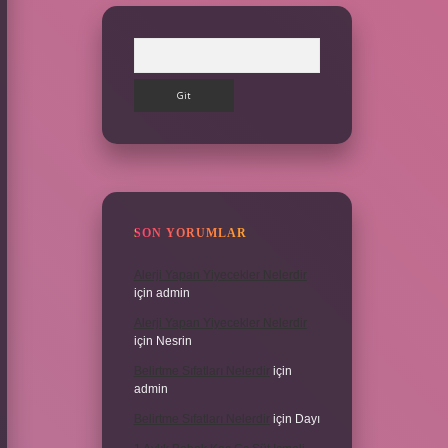
Arama
SON YORUMLAR
Alerji Yapan Yiyecekler Nelerdir
için
admin
Alerji Yapan Yiyecekler Nelerdir
için
Nesrin
Belirtme Sıfatları Nelerdir
için
admin
Belirtme Sıfatları Nelerdir
için
Dayı