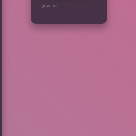
1 Aylık Bebek Kaç Cc Süt Içmeli
için
admin