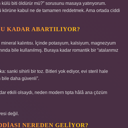
n külü biti öldürür mü?” sorusunu masaya yatırıyorum.
ü körüne kabul ne de tamamen reddetmek. Ama ortada ciddi
BU KADAR ABARTILIYOR?
ı mineral kalıntısı. İçinde potasyum, kalsiyum, magnezyum
ında bile kullanılmış. Buraya kadar romantik bir “atalarımız
nki sihirli bir toz. Bitleri yok ediyor, evi steril hale
n bile daha güvenli”.
ar etkili olsaydı, neden modern tıpta hâlâ ana çözüm
esi değil.
DDIASI NEREDEN GELIYOR?