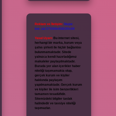
Reklam ve İletişim:
Skype:
live:.cid.575569c608265c69
Yasal Uyarı:
Bu internet sitesi,
herhangi bir marka, kurum veya
şahıs şirketi ile hiçbir bağlantısı
bulunmamaktadır. Sitede
yalnızca kendi hazırladığımız
makaleler paylaşılmaktadır.
Burada yer alan içerikler haber
niteliği taşımamakta olup,
gerçek kurum ve kişiler
hakkında paylaşım
yapılmamaktadır. Gerçek kurum
ve kişiler ile isim benzerlikleri
tamamen tesadüfidir.
Sitemizdeki bilgiler taslak
halindedir ve tavsiye niteliği
taşımazlar.