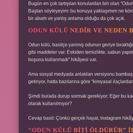
Bugün en çok tartışılan konulardan biri olan “Odu
Baştan söyleyeyim: bu konuya yaklaşımım ne kör
bir abartı ve yanlış anlama olduğu da çok açık.
ODUN KÜLÜ NEDIR VE NEDEN 
Odun külü, basitçe yanmış odunun geriye bıraktığ
gibi maddeler var. Eskiden temizlikte, sabun yapım
boşuna kullanmadı” hikâyesi var.
Ama sosyal medyada anlatılan versiyonu bambaşka: sa
getiriyor, hatta bazılarına göre “kimyasal ilaçlarda
Şimdi burada durup sormak gerekiyor: Eğer bu kad
olarak kullanılmıyor?
Cevap basit: Çünkü gerçek hayat, Instagram hikây
“ODUN KÜLÜ BITI ÖLDÜRÜR” İ