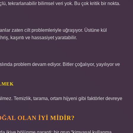
, tekrarlanabilir bilimsel veri yok. Bu çok kritik bir nokta.
lar zaten cilt problemleriyle uğraşıyor. Üstüne kül
iş, kaşıntı ve hassasiyet yaratabilir.
slında problem devam ediyor. Bitler çoğalıyor, yayılıyor ve
ELMEK
lmez. Temizlik, tarama, ortam hijyeni gibi faktörler devreye
OĞAL OLAN İYI MIDIR?
da ikiye bölünme garanti: bir grup “kimyasal kullanma,