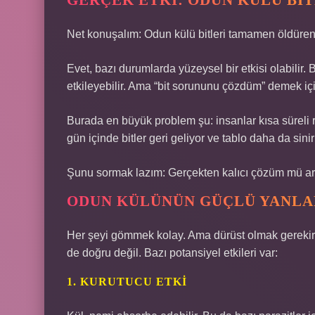
GERÇEK ETKI: ODUN KÜLÜ BI
Net konuşalım: Odun külü bitleri tamamen öldüren g
Evet, bazı durumlarda yüzeysel bir etkisi olabilir. Bi
etkileyebilir. Ama “bit sorununu çözdüm” demek için
Burada en büyük problem şu: insanlar kısa süreli 
gün içinde bitler geri geliyor ve tablo daha da sini
Şunu sormak lazım: Gerçekten kalıcı çözüm mü arı
ODUN KÜLÜNÜN GÜÇLÜ YANLAR
Her şeyi gömmek kolay. Ama dürüst olmak gerek
de doğru değil. Bazı potansiyel etkileri var:
1. KURUTUCU ETKI