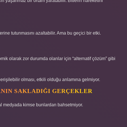
in yaşanmaz bir ortam yaratabilir. Bitlerin hareketini
lerine tutunmasını azaltabilir. Ama bu geçici bir etki.
ik olarak zor durumda olanlar için “alternatif çözüm” gibi
işilebilir olması, etkili olduğu anlamına gelmiyor.
ANIN SAKLADIĞI GERÇEKLER
yal medyada kimse bunlardan bahsetmiyor.