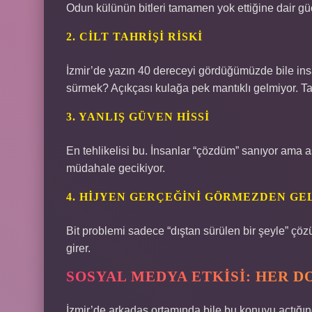
Odun külünün bitleri tamamen yok ettiğine dair güçlü
2. CILT TAHRIŞI RISKI
İzmir’de yazın 40 dereceyi gördüğümüzde bile insan
sürmek? Açıkçası kulağa pek mantıklı gelmiyor. Tahr
3. YANLIŞ GÜVEN HISSI
En tehlikelisi bu. İnsanlar “çözdüm” sanıyor ama a
müdahale gecikiyor.
4. HIJYEN GERÇEĞINI GÖRMEZDEN G
Bit problemi sadece “dıştan sürülen bir şeyle” çözü
girer.
SOSYAL MEDYA ETKISI: HER D
İzmir’de arkadaş ortamında bile bu konuyu açtığın