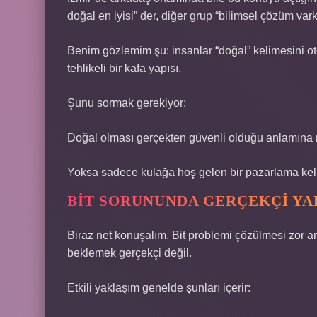
doğal en iyisi” der, diğer grup “bilimsel çözüm vark
Benim gözlemim şu: insanlar “doğal” kelimesini otoma
tehlikeli bir kafa yapısı.
Şunu sormak gerekiyor:
Doğal olması gerçekten güvenli olduğu anlamına 
Yoksa sadece kulağa hoş gelen bir pazarlama kel
BIT SORUNUNDA GERÇEKÇI YA
Biraz net konuşalım. Bit problemi çözülmesi zor 
beklemek gerçekçi değil.
Etkili yaklaşım genelde şunları içerir: