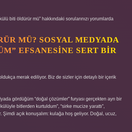
ülü biti öldürür mü” hakkındaki sorularınızı yorumlarda
RÜR MÜ? SOSYAL MEDYADA
M” EFSANESINE SERT BIR
kça merak ediliyor. Biz de sizler için detaylı bir içerik
dyada gördüğüm “doğal çözümler” furyası gerçekten ayrı bir
lüyle bitlerden kurtuldum”, “sirke mucize yarattı”,
or. Şimdi açık konuşalım: kulağa hoş geliyor. Doğal, ucuz,