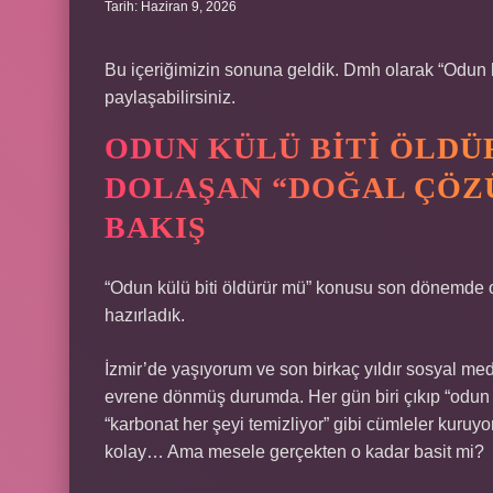
Tarih: Haziran 9, 2026
Bu içeriğimizin sonuna geldik. Dmh olarak “Odun k
paylaşabilirsiniz.
ODUN KÜLÜ BITI ÖLDÜ
DOLAŞAN “DOĞAL ÇÖZÜ
BAKIŞ
“Odun külü biti öldürür mü” konusu son dönemde oldu
hazırladık.
İzmir’de yaşıyorum ve son birkaç yıldır sosyal me
evrene dönmüş durumda. Her gün biri çıkıp “odun kü
“karbonat her şeyi temizliyor” gibi cümleler kuruy
kolay… Ama mesele gerçekten o kadar basit mi?