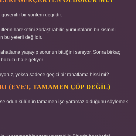
TLERI GERÇEKTEN ÖLDÜRÜR MÜ?
üvenilir bir yöntem değildir.
tlerin hareketini zorlaştırabilir, yumurtaların bir kısmını
 bu yeterli değildir.
rahatlama yaşayıp sorunun bittiğini sanıyor. Sonra birkaç
r bozucu hale geliyor.
yoruz, yoksa sadece geçici bir rahatlama hissi mi?
I (EVET, TAMAMEN ÇÖP DEĞIL)
irse odun külünün tamamen işe yaramaz olduğunu söylemek