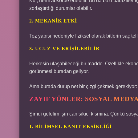
Kül, nemi absorbe edebilir. Bu da bazı parazitler iç
zorlaştırdığı durumlar olabilir.
2. MEKANIK ETKI
Toz yapısı nedeniyle fiziksel olarak bitlerin saç tel
3. UCUZ VE ERIŞILEBILIR
Herkesin ulaşabileceği bir madde. Özellikle ekonom
görünmesi buradan geliyor.
Ama burada durup net bir çizgi çekmek gerekiyor: er
ZAYIF YÖNLER: SOSYAL MEDY
Şimdi gelelim işin can sıkıcı kısmına. Çünkü sos
1. BILIMSEL KANIT EKSIKLIĞI