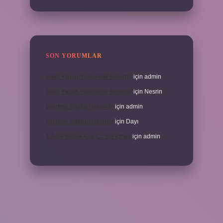
SON YORUMLAR
Alerji Yapan Yiyecekler Nelerdir
için
admin
Alerji Yapan Yiyecekler Nelerdir
için
Nesrin
Belirtme Sıfatları Nelerdir
için
admin
Belirtme Sıfatları Nelerdir
için
Dayı
1 Aylık Bebek Kaç Cc Süt Içmeli
için
admin