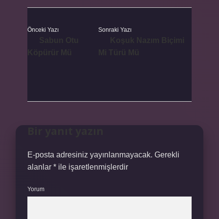
Önceki Yazı
Sonraki Yazı
Sabun Otu
Koşuk Nazım Biçimi
Köpürür Mü
Mi Türü Mü
Bir yanıt yazın
E-posta adresiniz yayınlanmayacak.
Gerekli
alanlar
*
ile işaretlenmişlerdir
Yorum