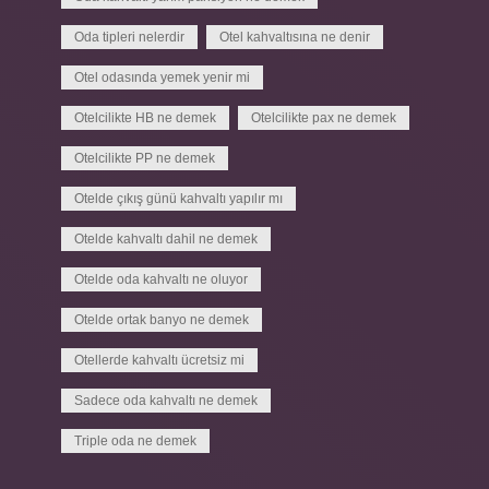
Oda tipleri nelerdir
Otel kahvaltısına ne denir
Otel odasında yemek yenir mi
Otelcilikte HB ne demek
Otelcilikte pax ne demek
Otelcilikte PP ne demek
Otelde çıkış günü kahvaltı yapılır mı
Otelde kahvaltı dahil ne demek
Otelde oda kahvaltı ne oluyor
Otelde ortak banyo ne demek
Otellerde kahvaltı ücretsiz mi
Sadece oda kahvaltı ne demek
Triple oda ne demek