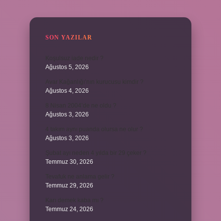
SIDEBAR
SON YAZILAR
Koşulsuz iade nedir ?
Ağustos 5, 2026
Avar Kağanlığı’nın kurucusu kimdir ?
Ağustos 4, 2026
8 Nisan 2004’de ne oldu ?
Ağustos 3, 2026
4 takım aynı puanda olursa ne olur ?
Ağustos 3, 2026
Şubat ayı neden 4 yılda bir 29 çeker ?
Temmuz 30, 2026
Tevafuk ne anlama gelir ?
Temmuz 29, 2026
Karı demek kaba mı ?
Temmuz 24, 2026