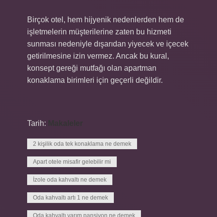
Birçok otel, hem hijyenik nedenlerden hem de
işletmelerin müşterilerine zaten bu hizmeti
sunması nedeniyle dışarıdan yiyecek ve içecek
getirilmesine izin vermez. Ancak bu kural,
konsept gereği mutfağı olan apartman
konaklama birimleri için geçerli değildir.
Tarih:
Makaleler
2 kişilik oda tek konaklama ne demek
Apart otele misafir gelebilir mi
İzole oda kahvaltı ne demek
Oda kahvaltı artı 1 ne demek
Oda kahvaltı yarım pansiyon ne demek