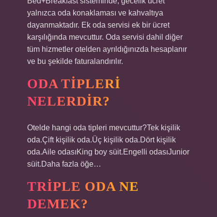
Bed+Breakfast sisteminde, gecelik ücret
yalnızca oda konaklaması ve kahvaltıya
dayanmaktadır. Ek oda servisi ek bir ücret
karşılığında mevcuttur. Oda servisi dahil diğer
tüm hizmetler otelden ayrıldığınızda hesaplanır
ve bu şekilde faturalandırılır.
ODA TIPLERI
NELERDIR?
Otelde hangi oda tipleri mevcuttur?Tek kişilik
oda.Çift kişilik oda.Üç kişilik oda.Dört kişilik
oda.Aile odasıKing boy süit.Engelli odasıJunior
süit.Daha fazla öğe…
TRIPLE ODA NE
DEMEK?