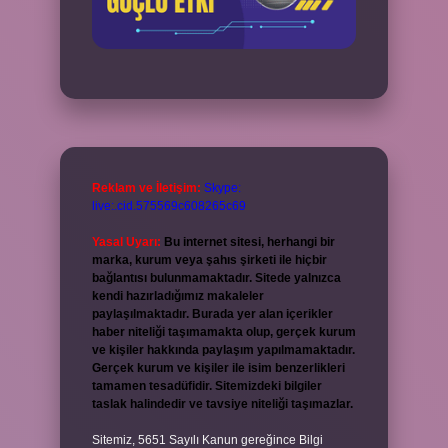
Reklam ve İletişim:
Skype:
live:.cid.575569c608265c69
Yasal Uyarı:
Bu internet sitesi, herhangi bir
marka, kurum veya şahıs şirketi ile hiçbir
bağlantısı bulunmamaktadır. Sitede yalnızca
kendi hazırladığımız makaleler
paylaşılmaktadır. Burada yer alan içerikler
haber niteliği taşımamakta olup, gerçek kurum
ve kişiler hakkında paylaşım yapılmamaktadır.
Gerçek kurum ve kişiler ile isim benzerlikleri
tamamen tesadüfidir. Sitemizdeki bilgiler
taslak halindedir ve tavsiye niteliği taşımazlar.
Sitemiz, 5651 Sayılı Kanun gereğince Bilgi