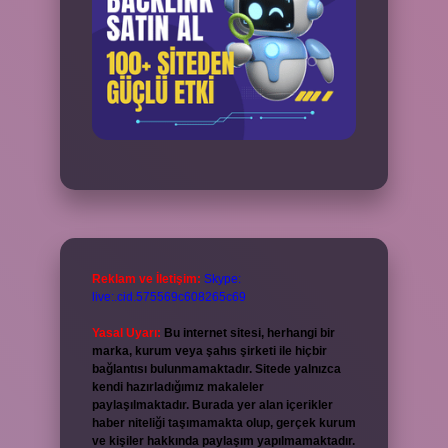
Reklam ve İletişim:
Skype:
live:.cid.575569c608265c69
Yasal Uyarı:
Bu internet sitesi, herhangi bir
marka, kurum veya şahıs şirketi ile hiçbir
bağlantısı bulunmamaktadır. Sitede yalnızca
kendi hazırladığımız makaleler
paylaşılmaktadır. Burada yer alan içerikler
haber niteliği taşımamakta olup, gerçek kurum
ve kişiler hakkında paylaşım yapılmamaktadır.