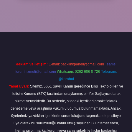
tıkla
betexper giriş
Reklam ve İletişim:
E-mail:
backlinkpaneli@gmail.com
Teams:
forumhizmeti@gmail.com
Whatsapp: 0262 606 0 726
Telegram:
@karabul
Yasal Uyarı:
Sitemiz, 5651 Sayılı Kanun gereğince Bilgi Teknolojileri ve
İletişim Kurumu (BTK) tarafından onaylanmış bir Yer Sağlayıcı olarak
hizmet vermektedir. Bu nedenle, sitedeki içerikleri proaktif olarak
denetleme veya araştırma yükümlülüğümüz bulunmamaktadır. Ancak,
üyelerimiz yazdıkları içeriklerin sorumluluğunu taşımakta olup, siteye
üye olarak bu sorumluluğu kabul etmiş sayılırlar. Bu internet sitesi,
herhangi bir marka, kurum veya şahıs şirketi ile hiçbir bağlantısı