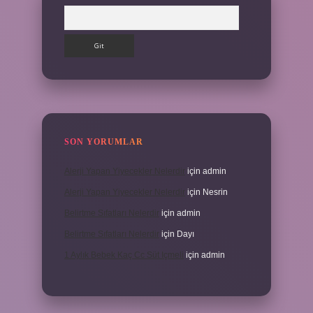
Arama
SON YORUMLAR
Alerji Yapan Yiyecekler Nelerdir
için
admin
Alerji Yapan Yiyecekler Nelerdir
için
Nesrin
Belirtme Sıfatları Nelerdir
için
admin
Belirtme Sıfatları Nelerdir
için
Dayı
1 Aylık Bebek Kaç Cc Süt Içmeli
için
admin