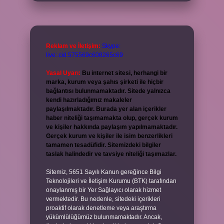
Reklam ve İletişim:
Skype:
live:.cid.575569c608265c69
Yasal Uyarı:
Bu internet sitesi, herhangi bir
marka, kurum veya şahıs şirketi ile hiçbir
bağlantısı bulunmamaktadır. Sitede yalnızca
kendi hazırladığımız makaleler
paylaşılmaktadır. Burada yer alan içerikler
haber niteliği taşımamakta olup, gerçek kurum
ve kişiler hakkında paylaşım yapılmamaktadır.
Gerçek kurum ve kişiler ile isim benzerlikleri
tamamen tesadüfidir. Sitemizdeki bilgiler
taslak halindedir ve tavsiye niteliği taşımazlar.
Sitemiz, 5651 Sayılı Kanun gereğince Bilgi
Teknolojileri ve İletişim Kurumu (BTK) tarafından
onaylanmış bir Yer Sağlayıcı olarak hizmet
vermektedir. Bu nedenle, sitedeki içerikleri
proaktif olarak denetleme veya araştırma
yükümlülüğümüz bulunmamaktadır. Ancak,