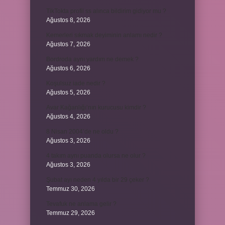
TikTokta profil ss alınca bildirim gidiyor mu ?
Ağustos 8, 2026
Kemerleri sıkmak deyiminin anlamı nedir ?
Ağustos 7, 2026
Bordroda aynı yardım ne demek ?
Ağustos 6, 2026
Koşulsuz iade nedir ?
Ağustos 5, 2026
Avar Kağanlığı’nın kurucusu kimdir ?
Ağustos 4, 2026
8 Nisan 2004’de ne oldu ?
Ağustos 3, 2026
4 takım aynı puanda olursa ne olur ?
Ağustos 3, 2026
Şubat ayı neden 4 yılda bir 29 çeker ?
Temmuz 30, 2026
Tevafuk ne anlama gelir ?
Temmuz 29, 2026