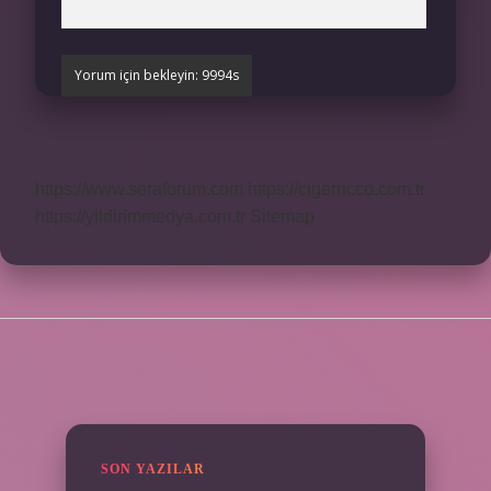
https://www.seraforum.com
https://cigerricco.com.tr
https://yildirimmedya.com.tr
Sitemap
SIDEBAR
SON YAZILAR