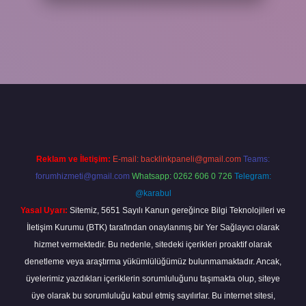
etexper giriş
Reklam ve İletişim:
E-mail:
backlinkpaneli@gmail.com
Teams:
forumhizmeti@gmail.com
Whatsapp: 0262 606 0 726
Telegram:
@karabul
Yasal Uyarı:
Sitemiz, 5651 Sayılı Kanun gereğince Bilgi Teknolojileri ve
İletişim Kurumu (BTK) tarafından onaylanmış bir Yer Sağlayıcı olarak
hizmet vermektedir. Bu nedenle, sitedeki içerikleri proaktif olarak
denetleme veya araştırma yükümlülüğümüz bulunmamaktadır. Ancak,
üyelerimiz yazdıkları içeriklerin sorumluluğunu taşımakta olup, siteye
üye olarak bu sorumluluğu kabul etmiş sayılırlar. Bu internet sitesi,