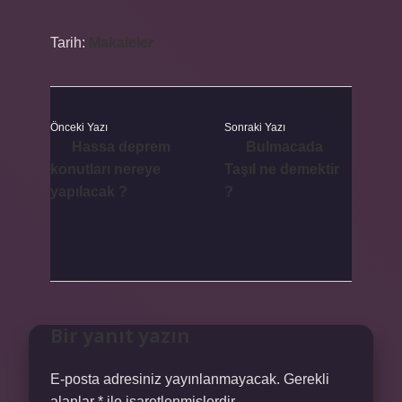
Tarih:
Makaleler
Önceki Yazı
Sonraki Yazı
Hassa deprem
Bulmacada
konutları nereye
Taşıl ne demektir
yapılacak ?
?
Bir yanıt yazın
E-posta adresiniz yayınlanmayacak.
Gerekli
alanlar
*
ile işaretlenmişlerdir