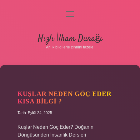
menüyü
aç
Anasayfa
Hızlı İlham Durağı
Gizlilik Politikası
Anlık bilgilerle zihnini tazele!
Yasal Uyarı
Hakkımızda
KUŞLAR NEDEN GÖÇ EDER
KISA BILGI ?
Tarih: Eylül 24, 2025
Kuşlar Neden Göç Eder? Doğanın
Döngüsünden İnsanlık Dersleri