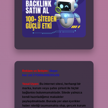
Reklam ve İletişim:
Skype:
live:.cid.575569c608265c69
Yasal Uyarı:
Bu internet sitesi, herhangi bir
marka, kurum veya şahıs şirketi ile hiçbir
bağlantısı bulunmamaktadır. Sitede yalnızca
kendi hazırladığımız makaleler
paylaşılmaktadır. Burada yer alan içerikler
haber niteliği taşımamakta olup, gerçek kurum