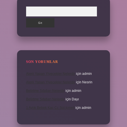
Arama
SON YORUMLAR
Alerji Yapan Yiyecekler Nelerdir
için
admin
Alerji Yapan Yiyecekler Nelerdir
için
Nesrin
Belirtme Sıfatları Nelerdir
için
admin
Belirtme Sıfatları Nelerdir
için
Dayı
1 Aylık Bebek Kaç Cc Süt Içmeli
için
admin