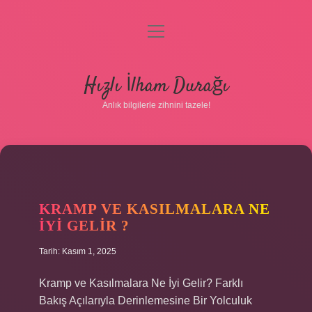
menüyü
aç
Anasayfa
Hızlı İlham Durağı
Gizlilik Politikası
Anlık bilgilerle zihnini tazele!
Yasal Uyarı
Hakkımızda
KRAMP VE KASILMALARA NE
IYI GELIR ?
Tarih: Kasım 1, 2025
Kramp ve Kasılmalara Ne İyi Gelir? Farklı
Bakış Açılarıyla Derinlemesine Bir Yolculuk