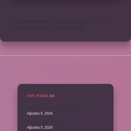
https://www.seraforum.com
https://cigerricco.com.tr
https://yildirimmedya.com.tr
Sitemap
SIDEBAR
SON YAZILAR
Bordroda aynı yardım ne demek ?
Ağustos 6, 2026
Koşulsuz iade nedir ?
Ağustos 5, 2026