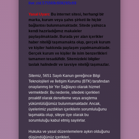
live:.cid.575569c608265c69
Yasal Uyarı:
Bu internet sitesi, herhangi bir
marka, kurum veya şahıs şirketi ile hiçbir
bağlantısı bulunmamaktadır. Sitede yalnızca
kendi hazırladığımız makaleler
paylaşılmaktadır. Burada yer alan içerikler
haber niteliği taşımamakta olup, gerçek kurum
ve kişiler hakkında paylaşım yapılmamaktadır.
Gerçek kurum ve kişiler ile isim benzerlikleri
tamamen tesadüfidir. Sitemizdeki bilgiler
taslak halindedir ve tavsiye niteliği taşımazlar.
Sitemiz, 5651 Sayılı Kanun gereğince Bilgi
Teknolojileri ve İletişim Kurumu (BTK) tarafından
onaylanmış bir Yer Sağlayıcı olarak hizmet
vermektedir. Bu nedenle, sitedeki içerikleri
proaktif olarak denetleme veya araştırma
yükümlülüğümüz bulunmamaktadır. Ancak,
üyelerimiz yazdıkları içeriklerin sorumluluğunu
taşımakta olup, siteye üye olarak bu
sorumluluğu kabul etmiş sayılırlar.
Hukuka ve yasal düzenlemelere aykırı olduğunu
düşündüğünüz içerikleri,