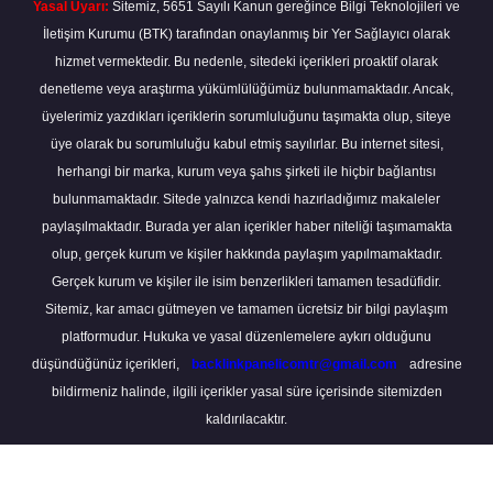
Yasal Uyarı:
Sitemiz, 5651 Sayılı Kanun gereğince Bilgi Teknolojileri ve
İletişim Kurumu (BTK) tarafından onaylanmış bir Yer Sağlayıcı olarak
hizmet vermektedir. Bu nedenle, sitedeki içerikleri proaktif olarak
denetleme veya araştırma yükümlülüğümüz bulunmamaktadır. Ancak,
üyelerimiz yazdıkları içeriklerin sorumluluğunu taşımakta olup, siteye
üye olarak bu sorumluluğu kabul etmiş sayılırlar. Bu internet sitesi,
herhangi bir marka, kurum veya şahıs şirketi ile hiçbir bağlantısı
bulunmamaktadır. Sitede yalnızca kendi hazırladığımız makaleler
paylaşılmaktadır. Burada yer alan içerikler haber niteliği taşımamakta
olup, gerçek kurum ve kişiler hakkında paylaşım yapılmamaktadır.
Gerçek kurum ve kişiler ile isim benzerlikleri tamamen tesadüfidir.
Sitemiz, kar amacı gütmeyen ve tamamen ücretsiz bir bilgi paylaşım
platformudur. Hukuka ve yasal düzenlemelere aykırı olduğunu
düşündüğünüz içerikleri,
backlinkpanelicomtr@gmail.com
adresine
bildirmeniz halinde, ilgili içerikler yasal süre içerisinde sitemizden
kaldırılacaktır.
Scro
to