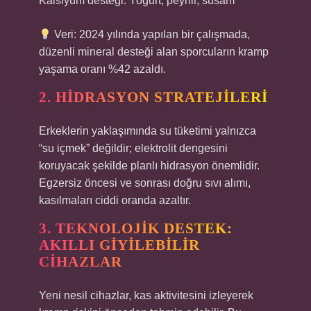
Kalsiyum desteği: Yoğurt, peynir, susam
Veri: 2024 yılında yapılan bir çalışmada,
düzenli mineral desteği alan sporcuların kramp
yaşama oranı %42 azaldı.
2. HIDRASYON STRATEJILERI
Erkeklerin yaklaşımında su tüketimi yalnızca
“su içmek” değildir; elektrolit dengesini
koruyacak şekilde planlı hidrasyon önemlidir.
Egzersiz öncesi ve sonrası doğru sıvı alımı,
kasılmaları ciddi oranda azaltır.
3. TEKNOLOJIK DESTEK:
AKILLI GIYILEBILIR
CIHAZLAR
Yeni nesil cihazlar, kas aktivitesini izleyerek