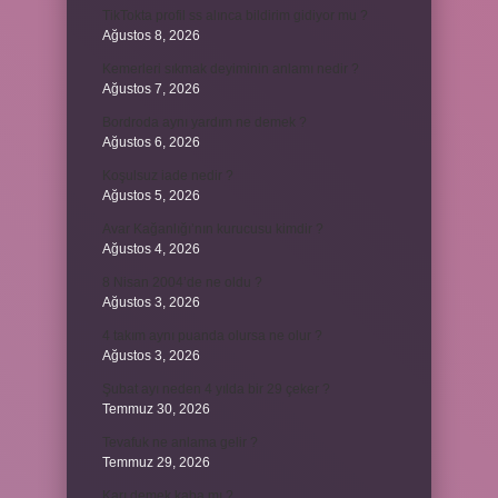
TikTokta profil ss alınca bildirim gidiyor mu ?
Ağustos 8, 2026
Kemerleri sıkmak deyiminin anlamı nedir ?
Ağustos 7, 2026
Bordroda aynı yardım ne demek ?
Ağustos 6, 2026
Koşulsuz iade nedir ?
Ağustos 5, 2026
Avar Kağanlığı’nın kurucusu kimdir ?
Ağustos 4, 2026
8 Nisan 2004’de ne oldu ?
Ağustos 3, 2026
4 takım aynı puanda olursa ne olur ?
Ağustos 3, 2026
Şubat ayı neden 4 yılda bir 29 çeker ?
Temmuz 30, 2026
Tevafuk ne anlama gelir ?
Temmuz 29, 2026
Karı demek kaba mı ?