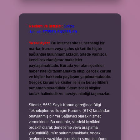
Reklam ve İletişim:
Skype:
live:.cid.575569c608265c69
Yasal Uyarı:
Bu internet sitesi, herhangi bir
marka, kurum veya şahıs şirketi ile hiçbir
bağlantısı bulunmamaktadır. Sitede yalnızca
kendi hazırladığımız makaleler
paylaşılmaktadır. Burada yer alan içerikler
haber niteliği taşımamakta olup, gerçek kurum
ve kişiler hakkında paylaşım yapılmamaktadır.
Gerçek kurum ve kişiler ile isim benzerlikleri
tamamen tesadüfidir. Sitemizdeki bilgiler
taslak halindedir ve tavsiye niteliği taşımazlar.
Sitemiz, 5651 Sayılı Kanun gereğince Bilgi
Teknolojileri ve İletişim Kurumu (BTK) tarafından
onaylanmış bir Yer Sağlayıcı olarak hizmet
vermektedir. Bu nedenle, sitedeki içerikleri
proaktif olarak denetleme veya araştırma
yükümlülüğümüz bulunmamaktadır. Ancak,
üyelerimiz yazdıkları içeriklerin sorumluluğunu