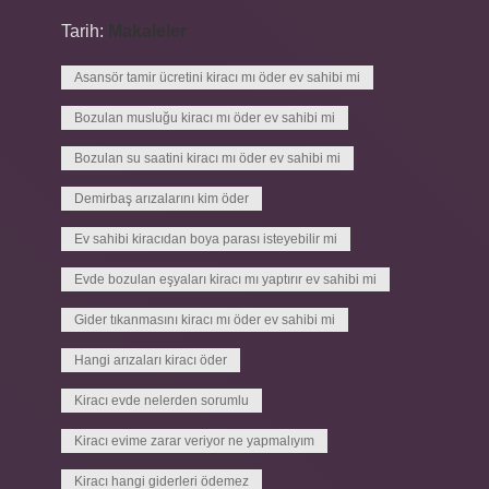
Tarih:
Makaleler
Asansör tamir ücretini kiracı mı öder ev sahibi mi
Bozulan musluğu kiracı mı öder ev sahibi mi
Bozulan su saatini kiracı mı öder ev sahibi mi
Demirbaş arızalarını kim öder
Ev sahibi kiracıdan boya parası isteyebilir mi
Evde bozulan eşyaları kiracı mı yaptırır ev sahibi mi
Gider tıkanmasını kiracı mı öder ev sahibi mi
Hangi arızaları kiracı öder
Kiracı evde nelerden sorumlu
Kiracı evime zarar veriyor ne yapmalıyım
Kiracı hangi giderleri ödemez