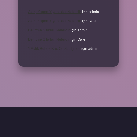
Alerji Yapan Yiyecekler Nelerdir
için
admin
Alerji Yapan Yiyecekler Nelerdir
için
Nesrin
Belirtme Sıfatları Nelerdir
için
admin
Belirtme Sıfatları Nelerdir
için
Dayı
1 Aylık Bebek Kaç Cc Süt Içmeli
için
admin
iriş