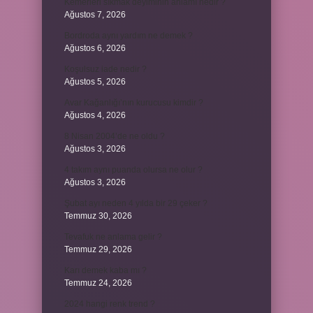
Kemerleri sıkmak deyiminin anlamı nedir ?
Ağustos 7, 2026
Bordroda aynı yardım ne demek ?
Ağustos 6, 2026
Koşulsuz iade nedir ?
Ağustos 5, 2026
Avar Kağanlığı’nın kurucusu kimdir ?
Ağustos 4, 2026
8 Nisan 2004’de ne oldu ?
Ağustos 3, 2026
4 takım aynı puanda olursa ne olur ?
Ağustos 3, 2026
Şubat ayı neden 4 yılda bir 29 çeker ?
Temmuz 30, 2026
Tevafuk ne anlama gelir ?
Temmuz 29, 2026
Karı demek kaba mı ?
Temmuz 24, 2026
2024 hangi renk trend ?