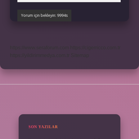
https://www.seraforum.com
https://cigerricco.com.tr
https://yildirimmedya.com.tr
Sitemap
SIDEBAR
SON YAZILAR