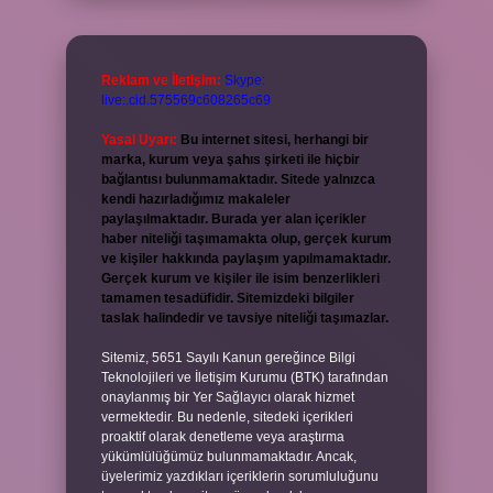
Reklam ve İletişim:
Skype:
live:.cid.575569c608265c69
Yasal Uyarı:
Bu internet sitesi, herhangi bir
marka, kurum veya şahıs şirketi ile hiçbir
bağlantısı bulunmamaktadır. Sitede yalnızca
kendi hazırladığımız makaleler
paylaşılmaktadır. Burada yer alan içerikler
haber niteliği taşımamakta olup, gerçek kurum
ve kişiler hakkında paylaşım yapılmamaktadır.
Gerçek kurum ve kişiler ile isim benzerlikleri
tamamen tesadüfidir. Sitemizdeki bilgiler
taslak halindedir ve tavsiye niteliği taşımazlar.
Sitemiz, 5651 Sayılı Kanun gereğince Bilgi
Teknolojileri ve İletişim Kurumu (BTK) tarafından
onaylanmış bir Yer Sağlayıcı olarak hizmet
vermektedir. Bu nedenle, sitedeki içerikleri
proaktif olarak denetleme veya araştırma
yükümlülüğümüz bulunmamaktadır. Ancak,
üyelerimiz yazdıkları içeriklerin sorumluluğunu