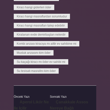
Kiracı hangi giderleri öder
Kiracı hangi masraflardan sorumludur
Kiracı hangi masrafları talep edebilir
Kiralanan evde demirbaşları nelerdir
Kombi arızası kiracıya mı aittir ev sahibine mi
Musluk arızasını kim öder
Su kaçağı kiracı mı öder ev sahibi mi
Su tesisatı masrafını kim öder
Önceki Yazı
Sonraki Yazı
Aperol Likör Ne
Çanakkale Assos
Ile Içilir
Nereye Bağlı