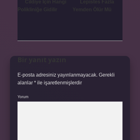
Cildiye Için Hangi
Lepistes Fazla
Polikliniğe Gidilir
Yemden Ölür Mü
Bir yanıt yazın
E-posta adresiniz yayınlanmayacak.
Gerekli
alanlar
*
ile işaretlenmişlerdir
Yorum