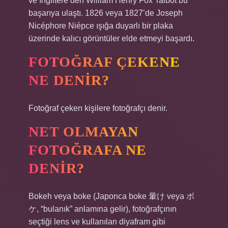
ve İngiltere’den William Henry Fox Talbot bu
başarıya ulaştı. 1826 veya 1827’de Joseph
Nicéphore Niépce ışığa duyarlı bir plaka
üzerinde kalıcı görüntüler elde etmeyi başardı.
FOTOĞRAF ÇEKENE
NE DENIR?
Fotoğraf çeken kişilere fotoğrafçı denir.
NET OLMAYAN
FOTOĞRAFA NE
DENIR?
Bokeh veya boke (Japonca boke 暈け veya ボ
ケ, “bulanık” anlamına gelir), fotoğrafçının
seçtiği lens ve kullanılan diyafram gibi