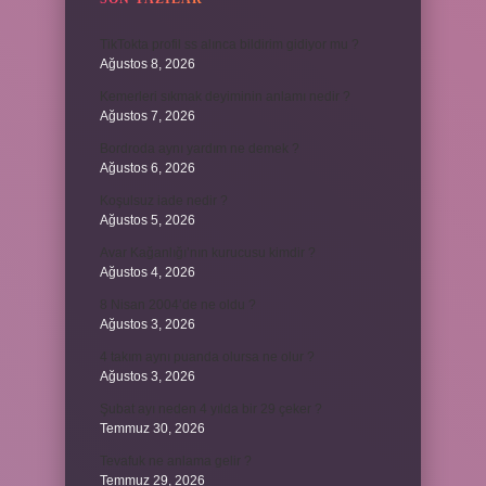
TikTokta profil ss alınca bildirim gidiyor mu ?
Ağustos 8, 2026
Kemerleri sıkmak deyiminin anlamı nedir ?
Ağustos 7, 2026
Bordroda aynı yardım ne demek ?
Ağustos 6, 2026
Koşulsuz iade nedir ?
Ağustos 5, 2026
Avar Kağanlığı’nın kurucusu kimdir ?
Ağustos 4, 2026
8 Nisan 2004’de ne oldu ?
Ağustos 3, 2026
4 takım aynı puanda olursa ne olur ?
Ağustos 3, 2026
Şubat ayı neden 4 yılda bir 29 çeker ?
Temmuz 30, 2026
Tevafuk ne anlama gelir ?
Temmuz 29, 2026