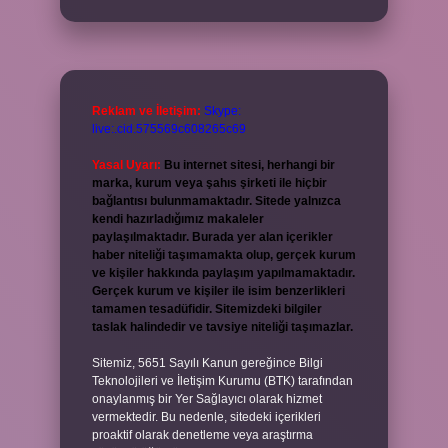
Reklam ve İletişim:
Skype:
live:.cid.575569c608265c69
Yasal Uyarı:
Bu internet sitesi, herhangi bir
marka, kurum veya şahıs şirketi ile hiçbir
bağlantısı bulunmamaktadır. Sitede yalnızca
kendi hazırladığımız makaleler
paylaşılmaktadır. Burada yer alan içerikler
haber niteliği taşımamakta olup, gerçek kurum
ve kişiler hakkında paylaşım yapılmamaktadır.
Gerçek kurum ve kişiler ile isim benzerlikleri
tamamen tesadüfidir. Sitemizdeki bilgiler
taslak halindedir ve tavsiye niteliği taşımazlar.
Sitemiz, 5651 Sayılı Kanun gereğince Bilgi
Teknolojileri ve İletişim Kurumu (BTK) tarafından
onaylanmış bir Yer Sağlayıcı olarak hizmet
vermektedir. Bu nedenle, sitedeki içerikleri
proaktif olarak denetleme veya araştırma