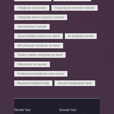
Fotoğrafçı ne kullanır
Fotoğrafçılık terimleri nelerdir
Fotoğrafın temel unsurları nelerdir
Görsel türleri nelerdir
Güzel fotoğraf çekene ne denir
İlk fotoğrafçı kimdir
Net olmayan fotoğrafa ne denir
Önden çekilen fotoğrafa ne denir
Piktoryalist ne demek
Profesyonel fotoğrafçı nasıl olunur
Resimsel fotoğraf nedir
Sürreal fotoğrafçılık nedir
Önceki Yazı
Sonraki Yazı