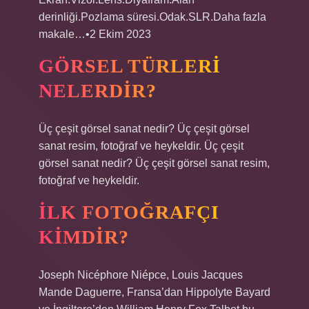
derinliği.Pozlama süresi.Odak.SLR.Daha fazla
makale…•2 Ekim 2023
GÖRSEL TÜRLERI
NELERDIR?
Üç çeşit görsel sanat nedir? Üç çeşit görsel
sanat resim, fotoğraf ve heykeldir. Üç çeşit
görsel sanat nedir? Üç çeşit görsel sanat resim,
fotoğraf ve heykeldir.
İLK FOTOĞRAFÇI
KIMDIR?
Joseph Nicéphore Niépce, Louis Jacques
Mande Daguerre, Fransa’dan Hippolyte Bayard