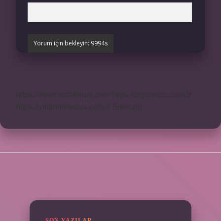
https://www.seraforum.com
https://cigerricco.com.tr
https://yildirimmedya.com.tr
Sitemap
SIDEBAR
SON YAZILAR