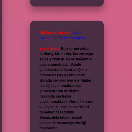
Reklam ve İletişim:
Skype:
live:.cid.575569c608265c69
Yasal Uyarı:
Bu internet sitesi,
herhangi bir marka, kurum veya
şahıs şirketi ile hiçbir bağlantısı
bulunmamaktadır. Sitede
yalnızca kendi hazırladığımız
makaleler paylaşılmaktadır.
Burada yer alan içerikler haber
niteliği taşımamakta olup,
gerçek kurum ve kişiler
hakkında paylaşım
yapılmamaktadır. Gerçek kurum
ve kişiler ile isim benzerlikleri
tamamen tesadüfidir.
Sitemizdeki bilgiler taslak
halindedir ve tavsiye niteliği
taşımazlar.