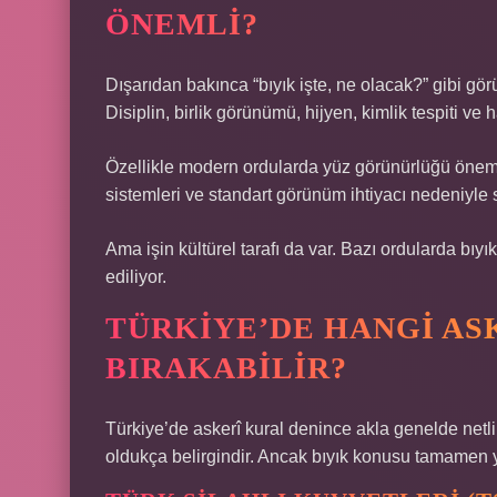
ÖNEMLI?
Dışarıdan bakınca “bıyık işte, ne olacak?” gibi gö
Disiplin, birlik görünümü, hijyen, kimlik tespiti ve 
Özellikle modern ordularda yüz görünürlüğü öneml
sistemleri ve standart görünüm ihtiyacı nedeniyle sak
Ama işin kültürel tarafı da var. Bazı ordularda bıyık
ediliyor.
TÜRKIYE’DE HANGI AS
BIRAKABILIR?
Türkiye’de askerî kural denince akla genelde netlik 
oldukça belirgindir. Ancak bıyık konusu tamamen yasa