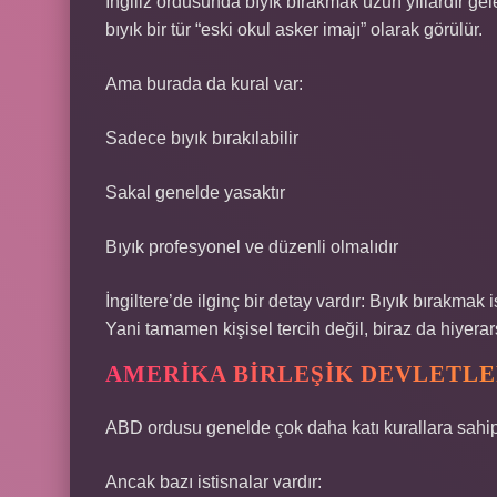
İngiliz ordusunda bıyık bırakmak uzun yıllardır gel
bıyık bir tür “eski okul asker imajı” olarak görülür.
Ama burada da kural var:
Sadece bıyık bırakılabilir
Sakal genelde yasaktır
Bıyık profesyonel ve düzenli olmalıdır
İngiltere’de ilginç bir detay vardır: Bıyık bırakma
Yani tamamen kişisel tercih değil, biraz da hiyerar
AMERIKA BIRLEŞIK DEVLETLE
ABD ordusu genelde çok daha katı kurallara sahipt
Ancak bazı istisnalar vardır: