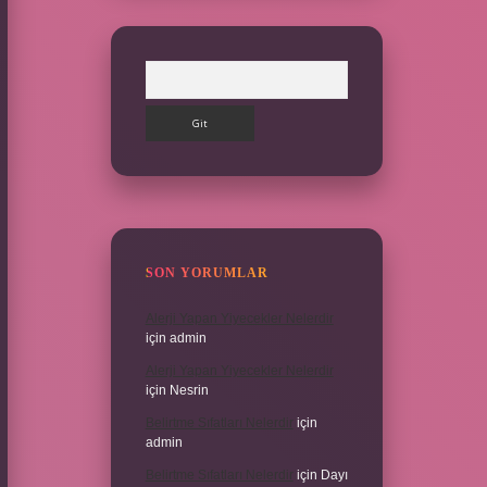
Arama
SON YORUMLAR
Alerji Yapan Yiyecekler Nelerdir
için
admin
Alerji Yapan Yiyecekler Nelerdir
için
Nesrin
Belirtme Sıfatları Nelerdir
için
admin
Belirtme Sıfatları Nelerdir
için
Dayı