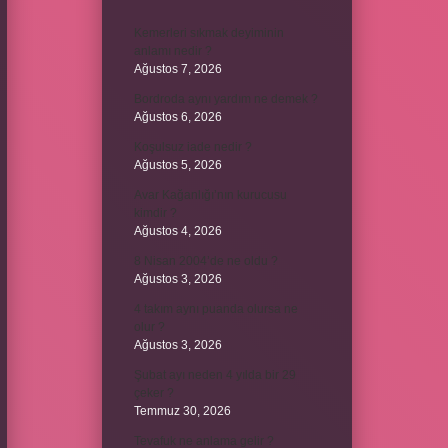
Kemerleri sıkmak deyiminin
anlamı nedir ?
Ağustos 7, 2026
Bordroda aynı yardım ne demek ?
Ağustos 6, 2026
Koşulsuz iade nedir ?
Ağustos 5, 2026
Avar Kağanlığı’nın kurucusu
kimdir ?
Ağustos 4, 2026
8 Nisan 2004’de ne oldu ?
Ağustos 3, 2026
4 takım aynı puanda olursa ne
olur ?
Ağustos 3, 2026
Şubat ayı neden 4 yılda bir 29
çeker ?
Temmuz 30, 2026
Tevafuk ne anlama gelir ?