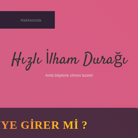
Hakkımızda
Hızlı İlham Durağı
Anlık bilgilerle zihnini tazele!
YE GIRER MI ?