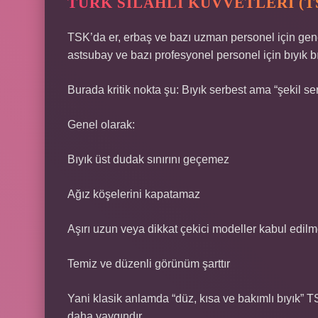
TÜRK SILAHLI KUVVETLERI (
TSK’da er, erbaş ve bazı uzman personel için gene
astsubay ve bazı profesyonel personel için bıyık bı
Burada kritik nokta şu: Bıyık serbest ama “şekil serb
Genel olarak:
Bıyık üst dudak sınırını geçemez
Ağız köşelerini kapatamaz
Aşırı uzun veya dikkat çekici modeller kabul edil
Temiz ve düzenli görünüm şarttır
Yani klasik anlamda “düz, kısa ve bakımlı bıyık” T
daha yaygındır.