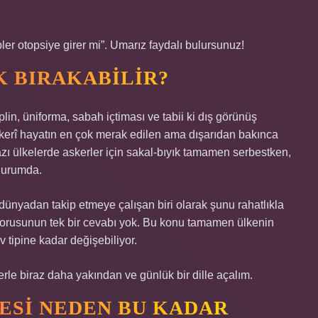
er otopsiye girer mi”. Umarız faydalı bulursunuz!
K BIRAKABILIR?
plin, üniforma, sabah içtiması ve tabii ki dış görünüş
 askerî hayatın en çok merak edilen ama dışarıdan bakınca
bazı ülkelerde askerler için sakal-bıyık tamamen serbestken,
 durumda.
nyadan takip etmeye çalışan biri olarak şunu rahatlıkla
” sorusunun tek bir cevabı yok. Bu konu tamamen ülkenin
v tipine kadar değişebiliyor.
e biraz daha yakından ve günlük bir dille açalım.
ESI NEDEN BU KADAR