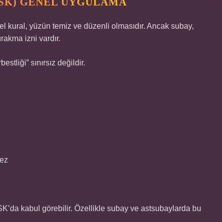
TSK) GENEL UYGULAMA
l kural, yüzün temiz ve düzenli olmasıdır. Ancak subay,
rakma izni vardır.
estliği” sınırsız değildir.
mez
SK’da kabul görebilir. Özellikle subay ve astsubaylarda bu