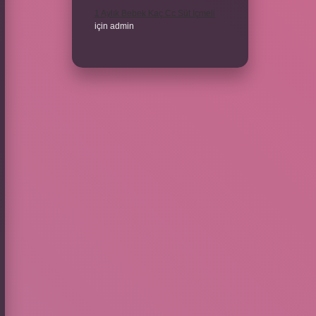
1 Aylık Bebek Kaç Cc Süt Içmeli
için
admin