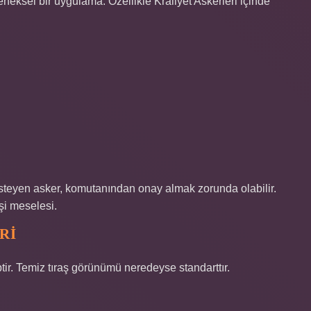
eneksel bir uygulama. Özellikle Kraliyet Askerleri içinde
k isteyen asker, komutanından onay almak zorunda olabilir.
şi meselesi.
RI
ir. Temiz tıraş görünümü neredeyse standarttır.