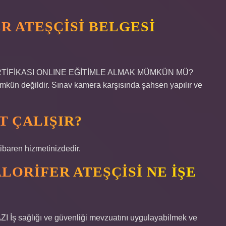
R ATEŞÇISI BELGESI
 SERTİFİKASI ONLINE EĞİTİMLE ALMAK MÜMKÜN MÜ?
ümkün değildir. Sınav kamera karşısında şahsen yapılır ve
T ÇALIŞIR?
ibaren hizmetinizdedir.
LORIFER ATEŞÇISI NE IŞE
 sağlığı ve güvenliği mevzuatını uygulayabilmek ve