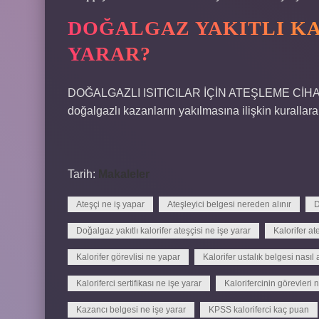
DOĞALGAZ YAKITLI KA
YARAR?
DOĞALGAZLI ISITICILAR İÇİN ATEŞLEME CİHAZI İş
doğalgazlı kazanların yakılmasına ilişkin kuralla
Tarih:
Makaleler
Ateşçi ne iş yapar
Ateşleyici belgesi nereden alınır
D
Doğalgaz yakıtlı kalorifer ateşçisi ne işe yarar
Kalorifer at
Kalorifer görevlisi ne yapar
Kalorifer ustalık belgesi nasıl a
Kaloriferci sertifikası ne işe yarar
Kalorifercinin görevleri n
Kazancı belgesi ne işe yarar
KPSS kaloriferci kaç puan