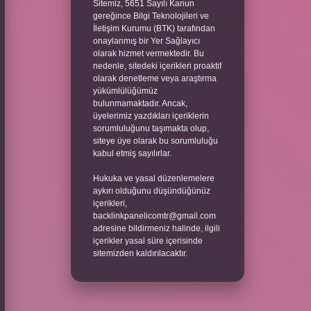
Sitemiz, 5651 Sayılı Kanun
gereğince Bilgi Teknolojileri ve
İletişim Kurumu (BTK) tarafından
onaylanmış bir Yer Sağlayıcı
olarak hizmet vermektedir. Bu
nedenle, sitedeki içerikleri proaktif
olarak denetleme veya araştırma
yükümlülüğümüz
bulunmamaktadır. Ancak,
üyelerimiz yazdıkları içeriklerin
sorumluluğunu taşımakta olup,
siteye üye olarak bu sorumluluğu
kabul etmiş sayılırlar.
Hukuka ve yasal düzenlemelere
aykırı olduğunu düşündüğünüz
içerikleri,
backlinkpanelicomtr@gmail.com
adresine bildirmeniz halinde, ilgili
içerikler yasal süre içerisinde
sitemizden kaldırılacaktır.