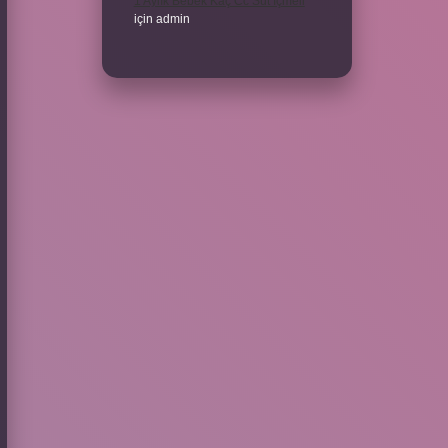
1 Aylık Bebek Kaç Cc Süt Içmeli
için
admin