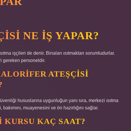
APAR
ISI NE IŞ YAPAR?
ıtma işçileri de denir. Binaları ısıtmaktan sorumludurlar.
ri gereken personeldir.
 KALORIFER ATEŞÇISI
?
e güvenliği hususlarına uygunluğun yanı sıra, merkezi ısıtma
, bakımını, muayenesini ve ön hazırlığını sağlar.
I KURSU KAÇ SAAT?