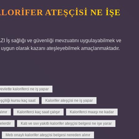
LORIFER ATEŞÇISI NE IŞE
 sağlığı ve güvenliği mevzuatını uygulayabilmek ve
ra uygun olarak kazanı ateşleyebilmek amaçlanmaktadır.
evlette kaloriferci ne iş yapar
eşçiliği kursu kaç saat
Kalorifer ateşçisi ne iş yapar
lınır
Kaloriferci kaç saat çalışır
Kaloriferci maaşı ne kadar
elerdir
Katı ve sıvı yakıtlı kalorifer ateşçisi belgesi ne işe yarar
Meb onaylı kalorifer ateşçisi belgesi nereden alınır