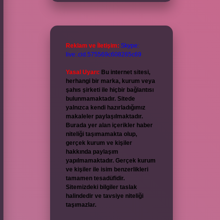
Reklam ve İletişim:
Skype:
live:.cid.575569c608265c69
Yasal Uyarı:
Bu internet sitesi,
herhangi bir marka, kurum veya
şahıs şirketi ile hiçbir bağlantısı
bulunmamaktadır. Sitede
yalnızca kendi hazırladığımız
makaleler paylaşılmaktadır.
Burada yer alan içerikler haber
niteliği taşımamakta olup,
gerçek kurum ve kişiler
hakkında paylaşım
yapılmamaktadır. Gerçek kurum
ve kişiler ile isim benzerlikleri
tamamen tesadüfidir.
Sitemizdeki bilgiler taslak
halindedir ve tavsiye niteliği
taşımazlar.