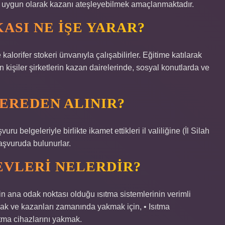
ra uygun olarak kazanı ateşleyebilmek amaçlanmaktadır.
ASI NE IŞE YARAR?
alorifer stokeri ünvanıyla çalışabilirler. Eğitime katılarak
an kişiler şirketlerin kazan dairelerinde, sosyal konutlarda ve
NEREDEN ALINIR?
u belgeleriyle birlikte ikamet ettikleri il valiliğine (İl Silah
aşvuruda bulunurlar.
EVLERI NELERDIR?
in ana odak noktası olduğu ısıtma sistemlerinin verimli
mak ve kazanları zamanında yakmak için, • Isıtma
ıtma cihazlarını yakmak.