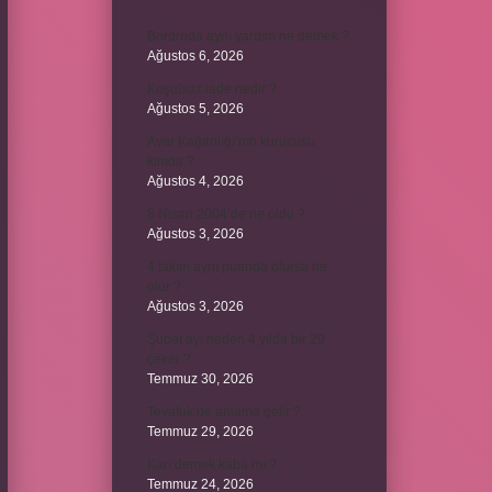
Bordroda aynı yardım ne demek ?
Ağustos 6, 2026
Koşulsuz iade nedir ?
Ağustos 5, 2026
Avar Kağanlığı’nın kurucusu
kimdir ?
Ağustos 4, 2026
8 Nisan 2004’de ne oldu ?
Ağustos 3, 2026
4 takım aynı puanda olursa ne
olur ?
Ağustos 3, 2026
Şubat ayı neden 4 yılda bir 29
çeker ?
Temmuz 30, 2026
Tevafuk ne anlama gelir ?
Temmuz 29, 2026
Karı demek kaba mı ?
Temmuz 24, 2026