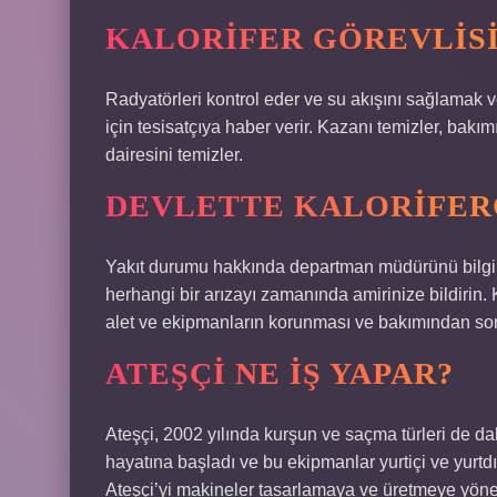
KALORIFER GÖREVLISI
Radyatörleri kontrol eder ve su akışını sağlamak 
için tesisatçıya haber verir. Kazanı temizler, bakı
dairesini temizler.
DEVLETTE KALORIFERC
Yakıt durumu hakkında departman müdürünü bilgil
herhangi bir arızayı zamanında amirinize bildirin
alet ve ekipmanların korunması ve bakımından so
ATEŞÇI NE IŞ YAPAR?
Ateşçi, 2002 yılında kurşun ve saçma türleri de da
hayatına başladı ve bu ekipmanlar yurtiçi ve yurt
Ateşçi’yi makineler tasarlamaya ve üretmeye yönel