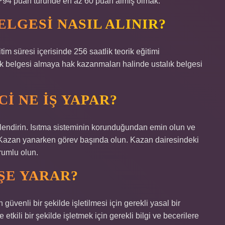
P94 puan türünde en az 60 puan almış olmak.
LGESI NASIL ALINIR?
itim süresi içerisinde 256 saatlik teorik eğitimi
lık belgesi almaya hak kazanmaları halinde ustalık belgesi
I NE IŞ YAPAR?
endirin. Isıtma sisteminin korunduğundan emin olun ve
. Kazan yanarken görev başında olun. Kazan dairesindeki
rumlu olun.
ŞE YARAR?
güvenli bir şekilde işletilmesi için gerekli yasal bir
etkili bir şekilde işletmek için gerekli bilgi ve becerilere