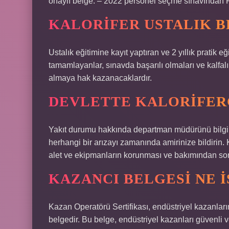
onaylı belge. – 2022 personel seçme sınavından 
KALORIFER USTALIK BE
Ustalık eğitimine kayıt yaptıran ve 2 yıllık pratik eğ
tamamlayanlar, sınavda başarılı olmaları ve kalfa
almaya hak kazanacaklardır.
DEVLETTE KALORIFERC
Yakıt durumu hakkında departman müdürünü bilgil
herhangi bir arızayı zamanında amirinize bildirin
alet ve ekipmanların korunması ve bakımından so
KAZANCI BELGESI NE I
Kazan Operatörü Sertifikası, endüstriyel kazanların 
belgedir. Bu belge, endüstriyel kazanları güvenli ve 