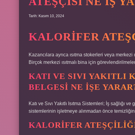
ATEŞÇISI NE IŞ Y
Tarih: Kasım 10, 2024
KALORIFER ATEŞÇ
Kazancılara ayrıca ısıtma stokerleri veya merkezi ıs
Birçok merkezi ısıtmalı bina için görevlendirilmele
KATI VE SIVI YAKITLI
BELGESI NE IŞE YARAR
Katı ve Sıvı Yakıtlı Isıtma Sistemleri; İş sağlığı v
sistemlerinin işletmeye alınmadan önce temizliğini
KALORIFER ATEŞÇILIĞ