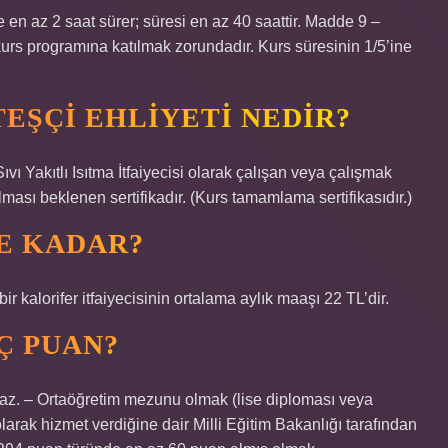
de en az 2 saat sürer; süresi en az 40 saattir. Madde 9 –
 kurs programına katılmak zorundadır. Kurs süresinin 1/5’ine
EŞÇI EHLIYETI NEDIR?
 Sıvı Yakıtlı Isıtma İtfaiyecisi olarak çalışan veya çalışmak
lması beklenen sertifikadır. (Kurs tamamlama sertifikasıdır.)
E KADAR?
ir kalorifer itfaiyecisinin ortalama aylık maaşı 22 TL’dir.
Ç PUAN?
amaz. – Ortaöğretim mezunu olmak (lise diploması veya
 olarak hizmet verdiğine dair Milli Eğitim Bakanlığı tarafından