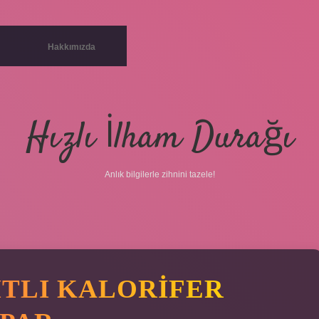
Hakkımızda
Hızlı İlham Durağı
Anlık bilgilerle zihnini tazele!
KITLI KALORIFER