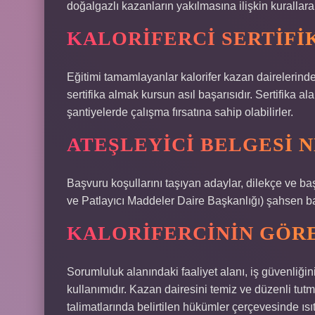
doğalgazlı kazanların yakılmasına ilişkin kuralla
KALORIFERCI SERTIFIK
Eğitimi tamamlayanlar kalorifer kazan dairelerinde k
sertifika almak kursun asıl başarısıdır. Sertifika al
şantiyelerde çalışma fırsatına sahip olabilirler.
ATEŞLEYICI BELGESI 
Başvuru koşullarını taşıyan adaylar, dilekçe ve başvur
ve Patlayıcı Maddeler Daire Başkanlığı) şahsen b
KALORIFERCININ GÖR
Sorumluluk alanındaki faaliyet alanı, iş güvenliğin
kullanımıdır. Kazan dairesini temiz ve düzenli tut
talimatlarında belirtilen hükümler çerçevesinde ıs