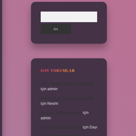
Arama
SON YORUMLAR
Alerji Yapan Yiyecekler Nelerdir
için
admin
Alerji Yapan Yiyecekler Nelerdir
için
Nesrin
Belirtme Sıfatları Nelerdir
için
admin
Belirtme Sıfatları Nelerdir
için
Dayı