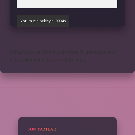
https://www.seraforum.com
https://cigerricco.com.tr
https://yildirimmedya.com.tr
Sitemap
SIDEBAR
SON YAZILAR