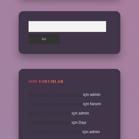
Arama
SON YORUMLAR
Alerji Yapan Yiyecekler Nelerdir
için
admin
Alerji Yapan Yiyecekler Nelerdir
için
Nesrin
Belirtme Sıfatları Nelerdir
için
admin
Belirtme Sıfatları Nelerdir
için
Dayı
1 Aylık Bebek Kaç Cc Süt Içmeli
için
admin