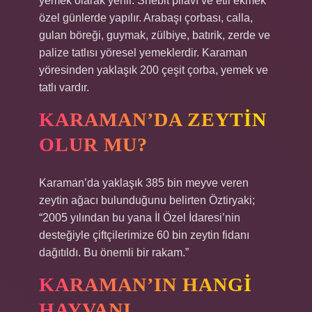
yemek olarak yenir. Shebit pilavı ve etli ekmek
özel günlerde yapılır. Arabaşı çorbası, calla,
gulan böreği, guymak, zülbiye, batırik, zerde ve
palize tatlısı yöresel yemeklerdir. Karaman
yöresinden yaklaşık 200 çeşit çorba, yemek ve
tatlı vardır.
KARAMAN’DA ZEYTIN
OLUR MU?
Karaman’da yaklaşık 385 bin meyve veren
zeytin ağacı bulunduğunu belirten Öztiryaki;
“2005 yılından bu yana İl Özel İdaresi’nin
desteğiyle çiftçilerimize 60 bin zeytin fidanı
dağıtıldı. Bu önemli bir rakam.”
KARAMAN’IN HANGI
HAYVANI