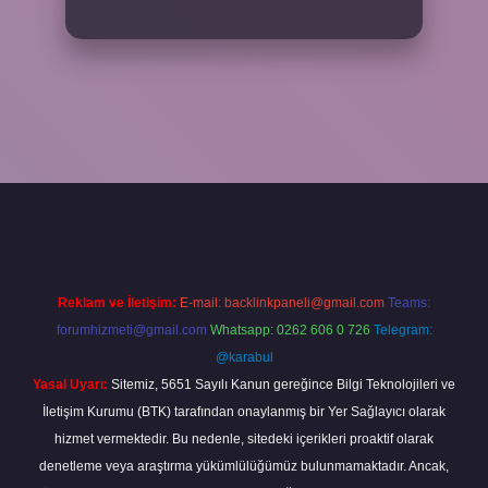
r giriş
Reklam ve İletişim:
E-mail:
backlinkpaneli@gmail.com
Teams:
forumhizmeti@gmail.com
Whatsapp: 0262 606 0 726
Telegram:
@karabul
Yasal Uyarı:
Sitemiz, 5651 Sayılı Kanun gereğince Bilgi Teknolojileri ve
İletişim Kurumu (BTK) tarafından onaylanmış bir Yer Sağlayıcı olarak
hizmet vermektedir. Bu nedenle, sitedeki içerikleri proaktif olarak
denetleme veya araştırma yükümlülüğümüz bulunmamaktadır. Ancak,