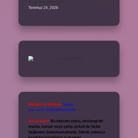
2024 hangi renk trend ?
Temmuz 24, 2026
Reklam ve İletişim:
Skype:
live:.cid.575569c608265c69
Yasal Uyarı:
Bu internet sitesi, herhangi bir
marka, kurum veya şahıs şirketi ile hiçbir
bağlantısı bulunmamaktadır. Sitede yalnızca
kendi hazırladığımız makaleler