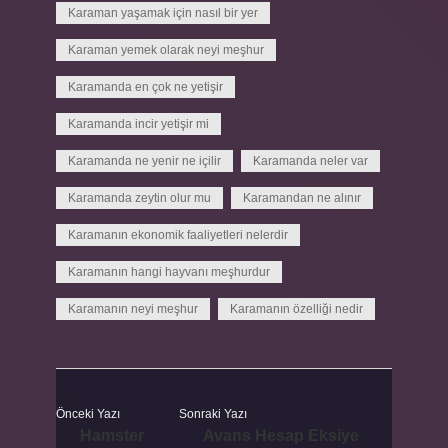
Karaman yaşamak için nasıl bir yer
Karaman yemek olarak neyi meşhur
Karamanda en çok ne yetişir
Karamanda incir yetişir mi
Karamanda ne yenir ne içilir
Karamanda neler var
Karamanda zeytin olur mu
Karamandan ne alınır
Karamanın ekonomik faaliyetleri nelerdir
Karamanın hangi hayvanı meşhurdur
Karamanın neyi meşhur
Karamanın özelliği nedir
Önceki Yazı
Sonraki Yazı
Hamster
Avans Hesap Eksiye