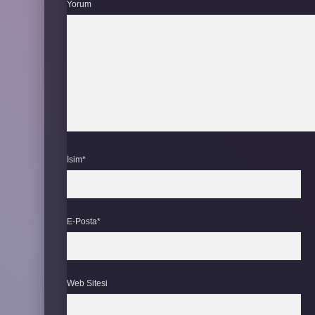
Yorum
İsim*
E-Posta*
Web Sitesi