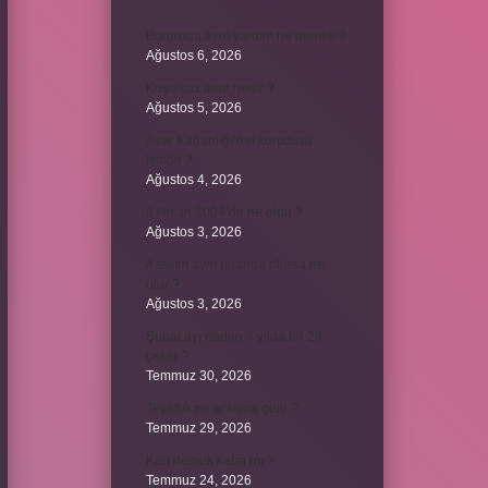
Bordroda aynı yardım ne demek ?
Ağustos 6, 2026
Koşulsuz iade nedir ?
Ağustos 5, 2026
Avar Kağanlığı’nın kurucusu
kimdir ?
Ağustos 4, 2026
8 Nisan 2004’de ne oldu ?
Ağustos 3, 2026
4 takım aynı puanda olursa ne
olur ?
Ağustos 3, 2026
Şubat ayı neden 4 yılda bir 29
çeker ?
Temmuz 30, 2026
Tevafuk ne anlama gelir ?
Temmuz 29, 2026
Karı demek kaba mı ?
Temmuz 24, 2026