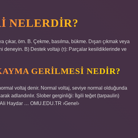
I NELERDIR?
aya çıkar, örn. B. Çekme, basılma, bükme. Dışarı çıkmak veya
i deneyin. B) Destek voltajı (τ): Parçalar kesildiklerinde ve
KAYMA GERILMESI NEDIR?
e normal voltaj denir. Normal voltaj, seviye normal olduğunda
ak adlandırılır. Slober gerginliği: İlgili teğet (tarpaulin)
ılır. Ali Haydar … OMU.EDU.TR ›Genel›