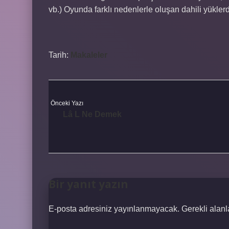
vb.) Oyunda farklı nedenlerle oluşan dahili yüklerdi
Tarih:
Makaleler
Önceki Yazı
Lâ L Ne Demek
Bir yanıt yazın
E-posta adresiniz yayınlanmayacak.
Gerekli alan