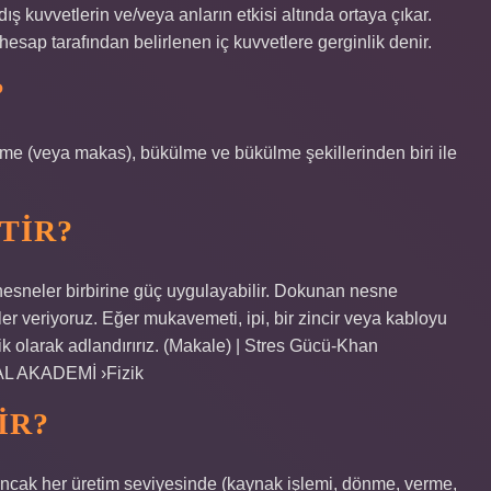
ış kuvvetlerin ve/veya anların etkisi altında ortaya çıkar.
esap tarafından belirlenen iç kuvvetlere gerginlik denir.
?
esme (veya makas), bükülme ve bükülme şekillerinden biri ile
TIR?
nesneler birbirine güç uygulayabilir. Dokunan nesne
ler veriyoruz. Eğer mukavemeti, ipi, bir zincir veya kabloyu
ik olarak adlandırırız. (Makale) | Stres Gücü-Khan
AL AKADEMİ ›Fizik
IR?
ancak her üretim seviyesinde (kaynak işlemi, dönme, verme,