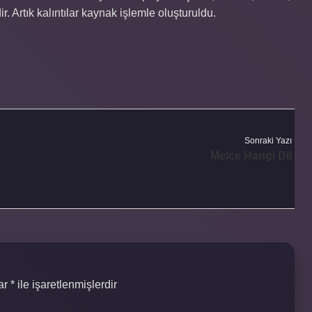
r. Artık kalıntılar kaynak işlemle oluşturuldu.
Sonraki Yazı
Melce Hangi Dil
lar
*
ile işaretlenmişlerdir