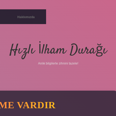
Hakkımızda
Hızlı İlham Durağı
Anlık bilgilerle zihnini tazele!
LME VARDIR