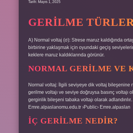
Tarih: Mayıs 1, 2025
GERILME TÜRLER
A) Normal voltaj (σ): Strese maruz kaldığında ort
birbirine yaklaşmak için oyundaki geçiş seviyelerin
keklere maruz kaldıklarında görünür.
NORMAL GERILME VE 
Normal voltaj: İlgili seviyeye dik voltaj bileşenin
gerilme voltajı ve seviye doğruysa basınç voltajı olar
gerginlik bileşeni tabaka voltajı olarak adlandır
Emre.alpaslanomu.edu.tr ›Public› Emre.alpaslan
İÇ GERILME NEDIR?