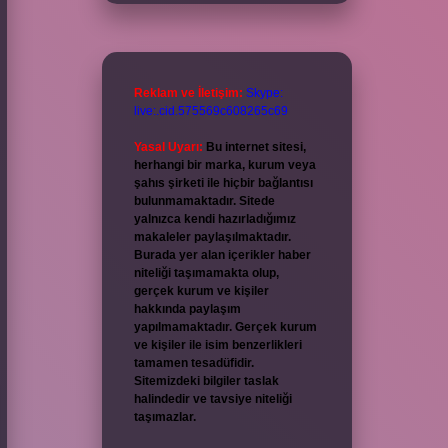
Reklam ve İletişim:
Skype:
live:.cid.575569c608265c69
Yasal Uyarı:
Bu internet sitesi,
herhangi bir marka, kurum veya
şahıs şirketi ile hiçbir bağlantısı
bulunmamaktadır. Sitede
yalnızca kendi hazırladığımız
makaleler paylaşılmaktadır.
Burada yer alan içerikler haber
niteliği taşımamakta olup,
gerçek kurum ve kişiler
hakkında paylaşım
yapılmamaktadır. Gerçek kurum
ve kişiler ile isim benzerlikleri
tamamen tesadüfidir.
Sitemizdeki bilgiler taslak
halindedir ve tavsiye niteliği
taşımazlar.