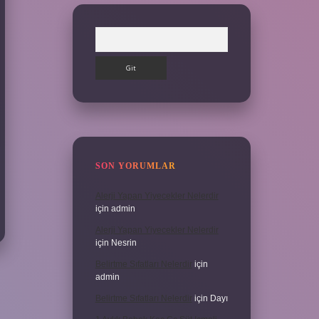
Arama
SON YORUMLAR
Alerji Yapan Yiyecekler Nelerdir
için
admin
Alerji Yapan Yiyecekler Nelerdir
için
Nesrin
Belirtme Sıfatları Nelerdir
için
admin
Belirtme Sıfatları Nelerdir
için
Dayı