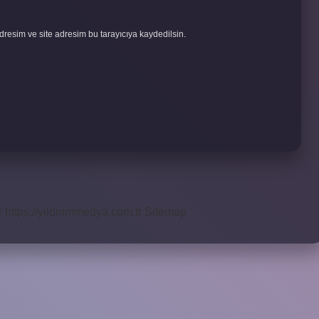
resim ve site adresim bu tarayıcıya kaydedilsin.
r
https://yildirimmedya.com.tr
Sitemap