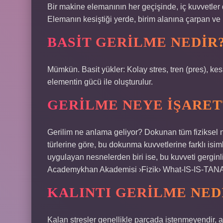
Bir makine elemanının her geçişinde, iç kuvvetler d
Elemanın kesiştiği yerde, birim alanına çarpan ve h
BASIT GERILME NEDIR
Mümkün. Basit yükler: Kolay stres, tren (pres), k
elementin gücü ile oluşturulur.
GERILME NEYE IŞARET
Gerilim ne anlama geliyor? Dokunan tüm fiziksel 
türlerine göre, bu dokunma kuvvetlerine farklı isim
uygulayan nesnelerden biri ise, bu kuvveti gerginl
Academykhan Akademisi ›Fizik› What-IS-IS-TAN
KALINTI GERILME NED
Kalan stresler genellikle parçada istenmeyendir, 