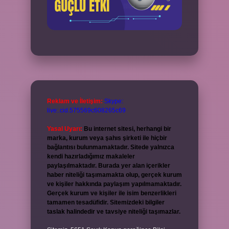
Reklam ve İletişim:
Skype:
live:.cid.575569c608265c69
Yasal Uyarı:
Bu internet sitesi, herhangi bir
marka, kurum veya şahıs şirketi ile hiçbir
bağlantısı bulunmamaktadır. Sitede yalnızca
kendi hazırladığımız makaleler
paylaşılmaktadır. Burada yer alan içerikler
haber niteliği taşımamakta olup, gerçek kurum
ve kişiler hakkında paylaşım yapılmamaktadır.
Gerçek kurum ve kişiler ile isim benzerlikleri
tamamen tesadüfidir. Sitemizdeki bilgiler
taslak halindedir ve tavsiye niteliği taşımazlar.