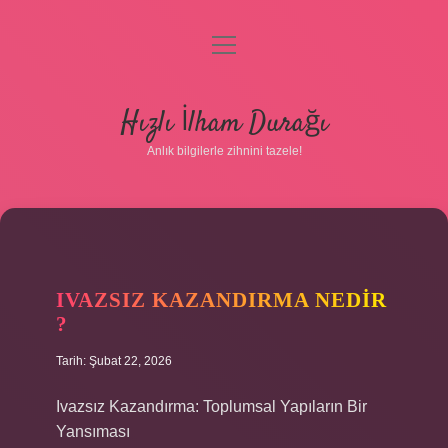
menüyü
aç
Anasayfa
Hızlı İlham Durağı
Gizlilik Politikası
Anlık bilgilerle zihnini tazele!
Yasal Uyarı
Hakkımızda
IVAZSIZ KAZANDIRMA NEDIR
?
Tarih: Şubat 22, 2026
Ivazsız Kazandırma: Toplumsal Yapıların Bir
Yansıması