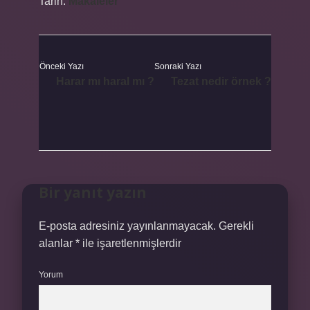
Tarih:
Makaleler
Önceki Yazı
Sonraki Yazı
Harar mı haral mı ?
Tezat nedir örnek ?
Bir yanıt yazın
E-posta adresiniz yayınlanmayacak.
Gerekli
alanlar
*
ile işaretlenmişlerdir
Yorum