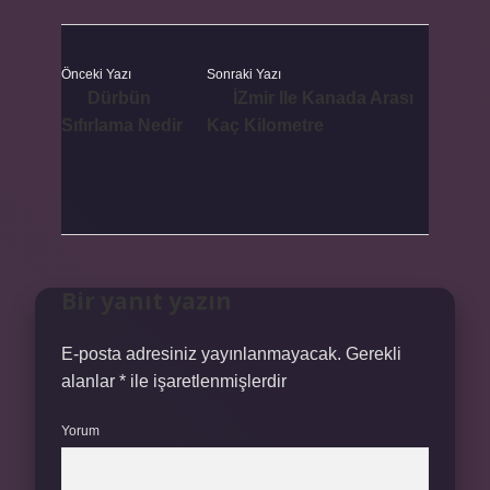
Önceki Yazı
Sonraki Yazı
Dürbün
İZmir Ile Kanada Arası
Sıfırlama Nedir
Kaç Kilometre
Bir yanıt yazın
E-posta adresiniz yayınlanmayacak.
Gerekli
alanlar
*
ile işaretlenmişlerdir
Yorum