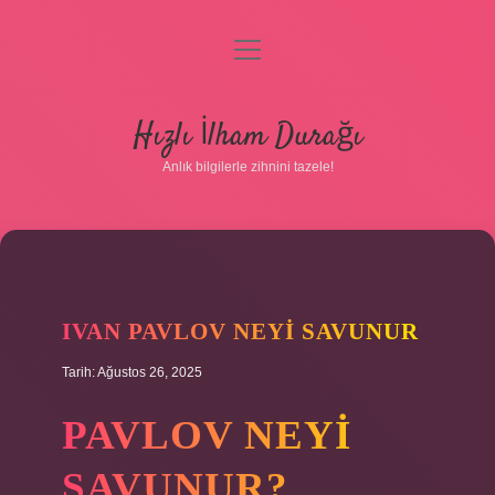
menüyü
aç
Anasayfa
Hızlı İlham Durağı
Gizlilik Politikası
Anlık bilgilerle zihnini tazele!
Yasal Uyarı
Hakkımızda
IVAN PAVLOV NEYI SAVUNUR
Tarih: Ağustos 26, 2025
PAVLOV NEYI
SAVUNUR?