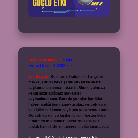
Reklam ve İletişim:
Skype:
live:.cid.575569c608265c69
Yasal Uyarı:
Bu internet sitesi, herhangi bir
marka, kurum veya şahıs şirketi ile hiçbir
bağlantısı bulunmamaktadır. Sitede yalnızca
kendi hazırladığımız makaleler
paylaşılmaktadır. Burada yer alan içerikler
haber niteliği taşımamakta olup, gerçek kurum
ve kişiler hakkında paylaşım yapılmamaktadır.
Gerçek kurum ve kişiler ile isim benzerlikleri
tamamen tesadüfidir. Sitemizdeki bilgiler
taslak halindedir ve tavsiye niteliği taşımazlar.
Sitemiz, 5651 Sayılı Kanun gereğince Bilgi