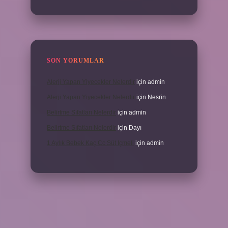
SON YORUMLAR
Alerji Yapan Yiyecekler Nelerdir
için
admin
Alerji Yapan Yiyecekler Nelerdir
için
Nesrin
Belirtme Sıfatları Nelerdir
için
admin
Belirtme Sıfatları Nelerdir
için
Dayı
1 Aylık Bebek Kaç Cc Süt Içmeli
için
admin