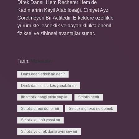
Direk Dansı, Hem Recherer Hem de
Kadinlaririn Keyif Alabilceaği, Ciniyet Ayzı
Göretmeyen Bir Actitedir. Erkeklere özellikle
yürürlükte, esneklik ve dayanıklılıkta önemli
fiziksel ve zihinsel avantajlar sunar.
Tarih:
Makaleler
Dans eden erkek ne denir
Direk dansını herkes yapabilir mi
İlk striptiz hangi yılda yapıldı
Striptis nedir
Striptiz direği döner mi
Striptiz ingilizce ne demek
Striptiz kulübü yasal mı
Striptiz ve direk dansı aynı şey mi