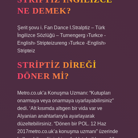
NE DEMEK?
Şerit şovu i. Fan Dance I.Stralptiz – Türk
İngilizce Sözlüğü – Turnengerg ›Turkce -
English› Stripteizureng ›Turkce -English›
Stripteiz
STRIPTIZ DIREĞI
DÖNER MI?
Metro.co.uk’a Konuşma Uzmanı: “Kutupları
onarmaya veya onarmaya uyarlayabilirsiniz”
dedi. ‘Alt kısımda altıgen bir vida var ve
Alyanian anahtarlarıyla ayarlayarak
düzeltebilirsiniz. “Dönen bir POL. 12 Haz
2017metro.co.uk’a konuşma uzmanı” üzerinde