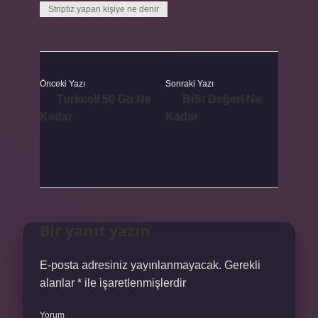
Striptiz yapan kişiye ne denir
Önceki Yazı
Sonraki Yazı
Turkcell 50 Gb Ne
Bi̇St Değeri Ne
Kadar
Kadar
Bir yanıt yazın
E-posta adresiniz yayınlanmayacak.
Gerekli
alanlar
*
ile işaretlenmişlerdir
Yorum