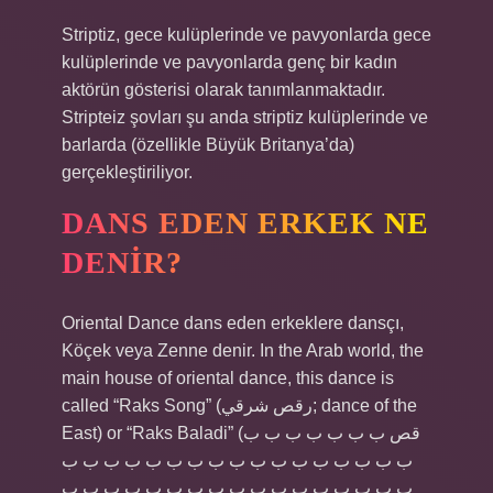
Striptiz, gece kulüplerinde ve pavyonlarda gece
kulüplerinde ve pavyonlarda genç bir kadın
aktörün gösterisi olarak tanımlanmaktadır.
Stripteiz şovları şu anda striptiz kulüplerinde ve
barlarda (özellikle Büyük Britanya’da)
gerçekleştiriliyor.
DANS EDEN ERKEK NE
DENIR?
Oriental Dance dans eden erkeklere dansçı,
Köçek veya Zenne denir. In the Arab world, the
main house of oriental dance, this dance is
called “Raks Song” (رقص شرقي; dance of the
East) or “Raks Baladi” (قص ب ب ب ب ب ب ب
ب ب ب ب ب ب ب ب ب ب ب ب ب ب ب ب ب
ب ب ب ب ب ب ب ب ب ب ب ب ب ب ب ب ب