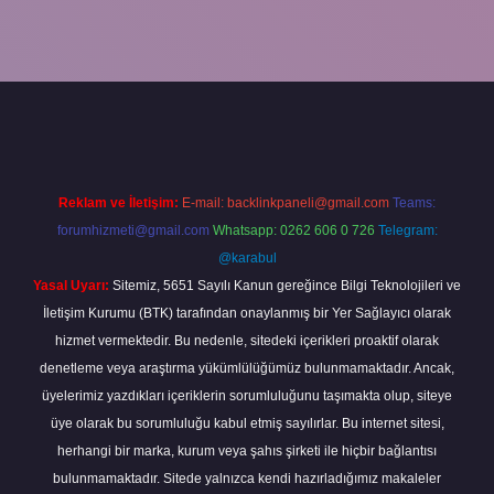
etexper giriş
Reklam ve İletişim:
E-mail:
backlinkpaneli@gmail.com
Teams:
forumhizmeti@gmail.com
Whatsapp: 0262 606 0 726
Telegram:
@karabul
Yasal Uyarı:
Sitemiz, 5651 Sayılı Kanun gereğince Bilgi Teknolojileri ve
İletişim Kurumu (BTK) tarafından onaylanmış bir Yer Sağlayıcı olarak
hizmet vermektedir. Bu nedenle, sitedeki içerikleri proaktif olarak
denetleme veya araştırma yükümlülüğümüz bulunmamaktadır. Ancak,
üyelerimiz yazdıkları içeriklerin sorumluluğunu taşımakta olup, siteye
üye olarak bu sorumluluğu kabul etmiş sayılırlar. Bu internet sitesi,
herhangi bir marka, kurum veya şahıs şirketi ile hiçbir bağlantısı
bulunmamaktadır. Sitede yalnızca kendi hazırladığımız makaleler