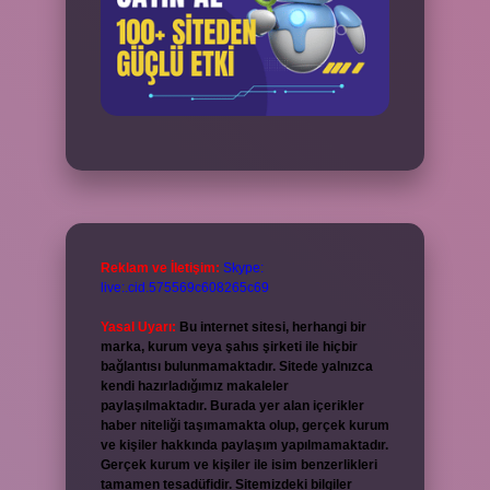
Reklam ve İletişim:
Skype:
live:.cid.575569c608265c69
Yasal Uyarı:
Bu internet sitesi, herhangi bir
marka, kurum veya şahıs şirketi ile hiçbir
bağlantısı bulunmamaktadır. Sitede yalnızca
kendi hazırladığımız makaleler
paylaşılmaktadır. Burada yer alan içerikler
haber niteliği taşımamakta olup, gerçek kurum
ve kişiler hakkında paylaşım yapılmamaktadır.
Gerçek kurum ve kişiler ile isim benzerlikleri
tamamen tesadüfidir. Sitemizdeki bilgiler