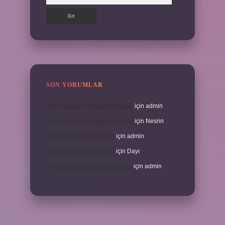
SON YORUMLAR
Alerji Yapan Yiyecekler Nelerdir
için
admin
Alerji Yapan Yiyecekler Nelerdir
için
Nesrin
Belirtme Sıfatları Nelerdir
için
admin
Belirtme Sıfatları Nelerdir
için
Dayı
1 Aylık Bebek Kaç Cc Süt Içmeli
için
admin