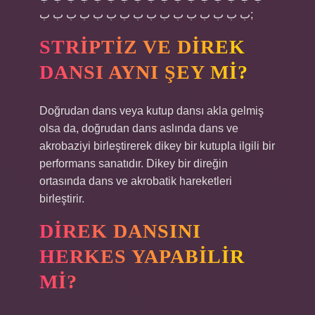
ب ب ب ب ب ب ب ب ب ب ب ب ب ب ب ب;
STRIPTIZ VE DIREK
DANSI AYNI ŞEY MI?
Doğrudan dans veya kutup dansı akla gelmiş
olsa da, doğrudan dans aslında dans ve
akrobaziyi birleştirerek dikey bir kutupla ilgili bir
performans sanatıdır. Dikey bir direğin
ortasında dans ve akrobatik hareketleri
birleştirir.
DIREK DANSINI
HERKES YAPABILIR
MI?