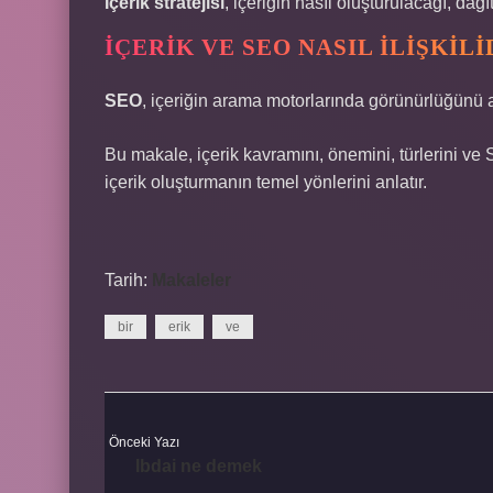
İçerik stratejisi
, içeriğin nasıl oluşturulacağı, dağ
İÇERIK VE SEO NASIL ILIŞKILI
SEO
, içeriğin arama motorlarında görünürlüğünü a
Bu makale, içerik kavramını, önemini, türlerini ve S
içerik oluşturmanın temel yönlerini anlatır.
Tarih:
Makaleler
bir
erik
ve
Önceki Yazı
Ibdai ne demek