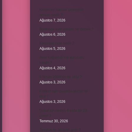
Kemerleri sıkmak deyiminin
anlamı nedir ?
Ağustos 7, 2026
Bordroda aynı yardım ne demek ?
Ağustos 6, 2026
Koşulsuz iade nedir ?
Ağustos 5, 2026
Avar Kağanlığı’nın kurucusu
kimdir ?
Ağustos 4, 2026
8 Nisan 2004’de ne oldu ?
Ağustos 3, 2026
4 takım aynı puanda olursa ne
olur ?
Ağustos 3, 2026
Şubat ayı neden 4 yılda bir 29
çeker ?
Temmuz 30, 2026
Tevafuk ne anlama gelir ?