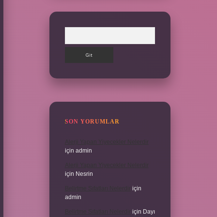
Arama
SON YORUMLAR
Alerji Yapan Yiyecekler Nelerdir
için
admin
Alerji Yapan Yiyecekler Nelerdir
için
Nesrin
Belirtme Sıfatları Nelerdir
için
admin
Belirtme Sıfatları Nelerdir
için
Dayı