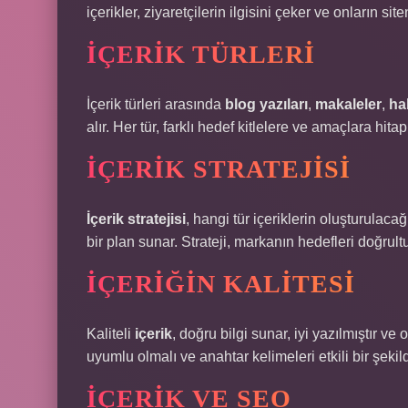
içerikler, ziyaretçilerin ilgisini çeker ve onların s
İÇERIK TÜRLERI
İçerik türleri arasında
blog yazıları
,
makaleler
,
ha
alır. Her tür, farklı hedef kitlelere ve amaçlara hitap
İÇERIK STRATEJISI
İçerik stratejisi
, hangi tür içeriklerin oluşturulaca
bir plan sunar. Strateji, markanın hedefleri doğrult
İÇERIĞIN KALITESI
Kaliteli
içerik
, doğru bilgi sunar, iyi yazılmıştır v
uyumlu olmalı ve anahtar kelimeleri etkili bir şekil
İÇERIK VE SEO