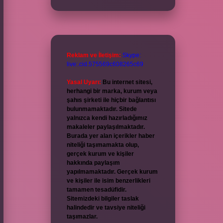
Reklam ve İletişim:
Skype:
live:.cid.575569c608265c69
Yasal Uyarı:
Bu internet sitesi,
herhangi bir marka, kurum veya
şahıs şirketi ile hiçbir bağlantısı
bulunmamaktadır. Sitede
yalnızca kendi hazırladığımız
makaleler paylaşılmaktadır.
Burada yer alan içerikler haber
niteliği taşımamakta olup,
gerçek kurum ve kişiler
hakkında paylaşım
yapılmamaktadır. Gerçek kurum
ve kişiler ile isim benzerlikleri
tamamen tesadüfidir.
Sitemizdeki bilgiler taslak
halindedir ve tavsiye niteliği
taşımazlar.