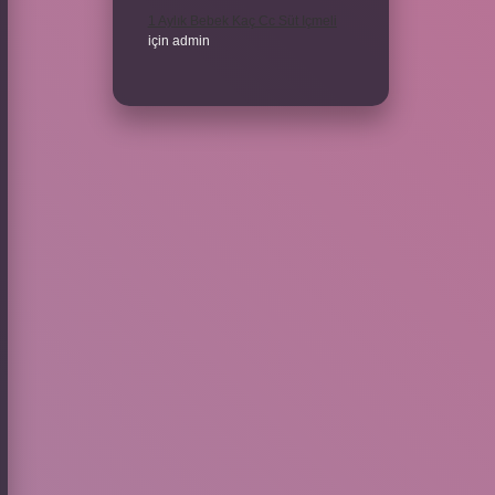
1 Aylık Bebek Kaç Cc Süt Içmeli
için
admin