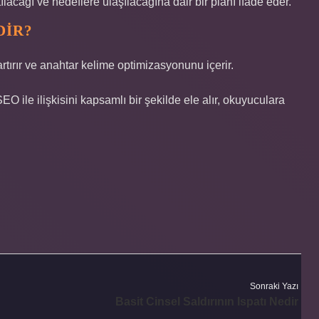
ıtılacağı ve hedeflere ulaşılacağına dair bir planı ifade eder.
DIR?
rtırır ve anahtar kelime optimizasyonunu içerir.
EO ile ilişkisini kapsamlı bir şekilde ele alır, okuyuculara
Sonraki Yazı
Basit Cinsel Saldırının Ispatı Nedir