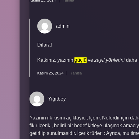
Kasım 25, 2024
Yanıtla
admin
Dilara!
Katkınız, yazının
güçlü
ve
zayıf yönlerini
daha 
Kasım 25, 2024
Yanıtla
Yiğitbey
Yazının ilk kısmı açıklayıcı; Içerik Nelerdir için d
fikir İçerik , belirli bir hedef kitleye ulaşmak amacı
getirilip sunulmasıdır. İçerik türleri : Ayrıca, multi