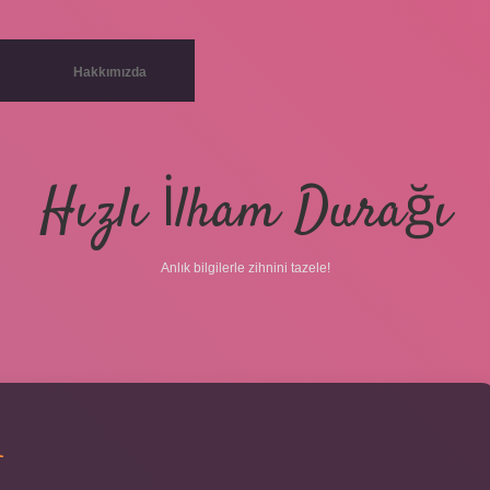
Hakkımızda
Hızlı İlham Durağı
Anlık bilgilerle zihnini tazele!
R