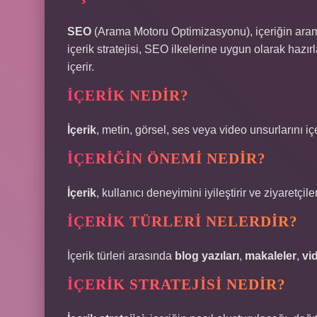
SEO
(Arama Motoru Optimizasyonu), içeriğin arama 
içerik stratejisi, SEO ilkelerine uygun olarak hazı
içerir.
İÇERIK NEDIR?
İçerik
, metin, görsel, ses veya video unsurlarını iç
İÇERIĞIN ÖNEMI NEDIR?
İçerik
, kullanıcı deneyimini iyileştirir ve ziyaretçiler
İÇERIK TÜRLERI NELERDIR?
İçerik türleri arasında
blog yazıları
,
makaleler
,
vi
İÇERIK STRATEJISI NEDIR?