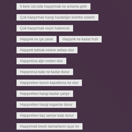
5 kere üst üste hapşırmak ne anlama gelir
Çok hapşırmak hangi hastalığın belirtisi olabilir
Çok hapşırmak neyin habercisi
Hapşırık ne işe yarar
Hapşırık ne kadar hızlı
Hapşırık tutmak nelere sebep olur
Hapşırınca ağrı neden olur
Hapşırınca kalp ne kadar durur
Hapşırırken burun kapatılırsa ne olur
Hapşırırken hangi kaslar çalışır
Hapşırırken hangi organlar durur
Hapşırırken kaç saniye kalp durur
Hapşırmak beyin damarlarını açar mı