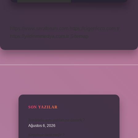
https://www.seraforum.com
https://cigerricco.com.tr
https://yildirimmedya.com.tr
Sitemap
SIDEBAR
SON YAZILAR
Bordroda aynı yardım ne demek ?
Ağustos 6, 2026
Koşulsuz iade nedir ?