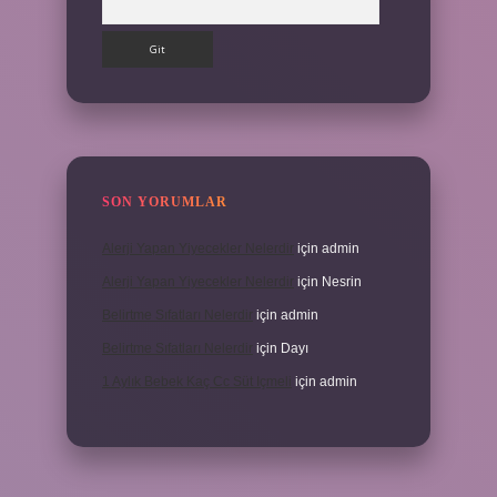
SON YORUMLAR
Alerji Yapan Yiyecekler Nelerdir
için
admin
Alerji Yapan Yiyecekler Nelerdir
için
Nesrin
Belirtme Sıfatları Nelerdir
için
admin
Belirtme Sıfatları Nelerdir
için
Dayı
1 Aylık Bebek Kaç Cc Süt Içmeli
için
admin