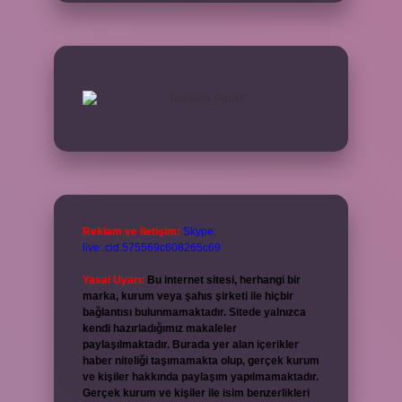
Reklam ve İletişim:
Skype:
live:.cid.575569c608265c69
Yasal Uyarı:
Bu internet sitesi, herhangi bir
marka, kurum veya şahıs şirketi ile hiçbir
bağlantısı bulunmamaktadır. Sitede yalnızca
kendi hazırladığımız makaleler
paylaşılmaktadır. Burada yer alan içerikler
haber niteliği taşımamakta olup, gerçek kurum
ve kişiler hakkında paylaşım yapılmamaktadır.
Gerçek kurum ve kişiler ile isim benzerlikleri