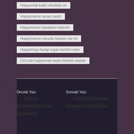
Hapşırmak kalbi rahatlatır mı
Hapşırmanın amacı nedir
Hapşırmanın faydaları nelerdir
Hapşırmanın vücuda faydası var mı
Hapşırmayı hangi organ kontrol eder
Üst üste hapşırmak neyin belirtisi olabilir
Önceki Yazı
Sonraki Yazı
Ahlaki
Atatürk Nerede
Determinizm Ne
Istasyon Şefi Oldu
Demektir