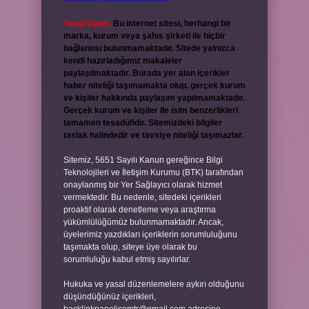
Yasal Uyarı:
Bu internet sitesi, herhangi bir
marka, kurum veya şahıs şirketi ile hiçbir
bağlantısı bulunmamaktadır. Sitede yalnızca
kendi hazırladığımız makaleler
paylaşılmaktadır. Burada yer alan içerikler
haber niteliği taşımamakta olup, gerçek kurum
ve kişiler hakkında paylaşım yapılmamaktadır.
Gerçek kurum ve kişiler ile isim benzerlikleri
tamamen tesadüfidir. Sitemizdeki bilgiler
taslak halindedir ve tavsiye niteliği taşımazlar.
Sitemiz, 5651 Sayılı Kanun gereğince Bilgi
Teknolojileri ve İletişim Kurumu (BTK) tarafından
onaylanmış bir Yer Sağlayıcı olarak hizmet
vermektedir. Bu nedenle, sitedeki içerikleri
proaktif olarak denetleme veya araştırma
yükümlülüğümüz bulunmamaktadır. Ancak,
üyelerimiz yazdıkları içeriklerin sorumluluğunu
taşımakta olup, siteye üye olarak bu
sorumluluğu kabul etmiş sayılırlar.
Hukuka ve yasal düzenlemelere aykırı olduğunu
düşündüğünüz içerikleri,