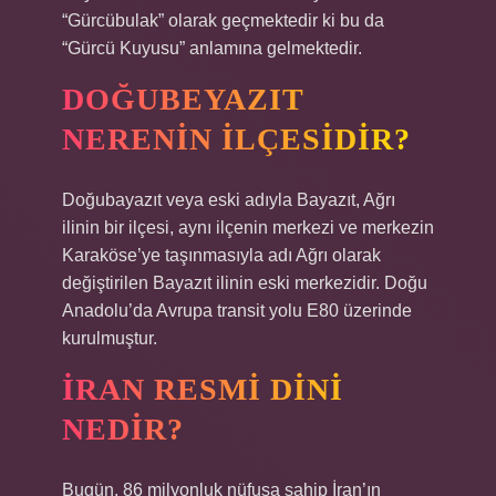
“Gürcübulak” olarak geçmektedir ki bu da
“Gürcü Kuyusu” anlamına gelmektedir.
DOĞUBEYAZIT
NERENIN ILÇESIDIR?
Doğubayazıt veya eski adıyla Bayazıt, Ağrı
ilinin bir ilçesi, aynı ilçenin merkezi ve merkezin
Karaköse’ye taşınmasıyla adı Ağrı olarak
değiştirilen Bayazıt ilinin eski merkezidir. Doğu
Anadolu’da Avrupa transit yolu E80 üzerinde
kurulmuştur.
İRAN RESMI DINI
NEDIR?
Bugün, 86 milyonluk nüfusa sahip İran’ın