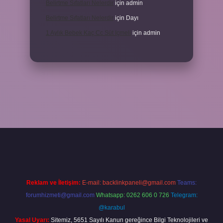
Belirtme Sıfatları Nelerdir
için
admin
Belirtme Sıfatları Nelerdir
için
Dayı
1 Aylık Bebek Kaç Cc Süt Içmeli
için
admin
r giriş
Reklam ve İletişim:
E-mail:
backlinkpaneli@gmail.com
Teams:
forumhizmeti@gmail.com
Whatsapp: 0262 606 0 726
Telegram:
@karabul
Yasal Uyarı:
Sitemiz, 5651 Sayılı Kanun gereğince Bilgi Teknolojileri ve