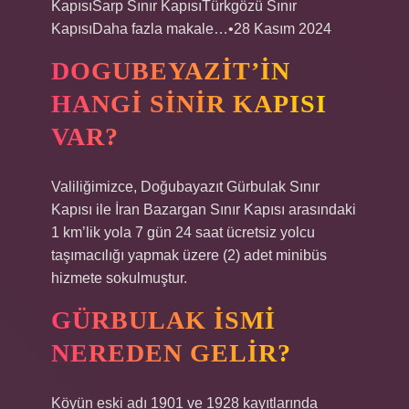
KapısıSarp Sınır KapısıTürkgözü Sınır
KapısıDaha fazla makale…•28 Kasım 2024
DOGUBEYAZIT’IN
HANGI SINIR KAPISI
VAR?
Valiliğimizce, Doğubayazıt Gürbulak Sınır
Kapısı ile İran Bazargan Sınır Kapısı arasındaki
1 km’lik yola 7 gün 24 saat ücretsiz yolcu
taşımacılığı yapmak üzere (2) adet minibüs
hizmete sokulmuştur.
GÜRBULAK ISMI
NEREDEN GELIR?
Köyün eski adı 1901 ve 1928 kayıtlarında