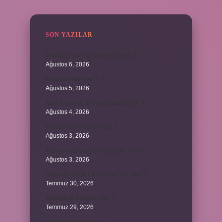
SIDEBAR
SON YAZILAR
Bordroda aynı yardım ne demek ?
Ağustos 6, 2026
Koşulsuz iade nedir ?
Ağustos 5, 2026
Avar Kağanlığı’nın kurucusu kimdir ?
Ağustos 4, 2026
8 Nisan 2004’de ne oldu ?
Ağustos 3, 2026
4 takım aynı puanda olursa ne olur ?
Ağustos 3, 2026
Şubat ayı neden 4 yılda bir 29 çeker ?
Temmuz 30, 2026
Tevafuk ne anlama gelir ?
Temmuz 29, 2026