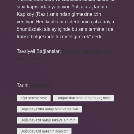
sınır kapısından yapılıyor. Yolcu araçlarının
Kapıköy (Razi) sınırından girmesine izin
veriliyor. Her iki ülkenin liderlerinin çabalarıyla
önümüzdeki altı ay içinde bu sınır terminali de
transit bölgesinde hizmete girecek” dedi.
Tavsiyeli Bağlantılar:
Fotoğraf Çekmenin Püf
Noktaları Nelerdir
Tarih:
Makaleler
Ağrı nereye sınır
Bulgaristan sınır kapıları kaç tane
Dogubeyazitin hangi sinir kapısı var
Doğubeyazıt hangi ülkeye sınırdır
Doğubeyazıt nerenin ilçesidir