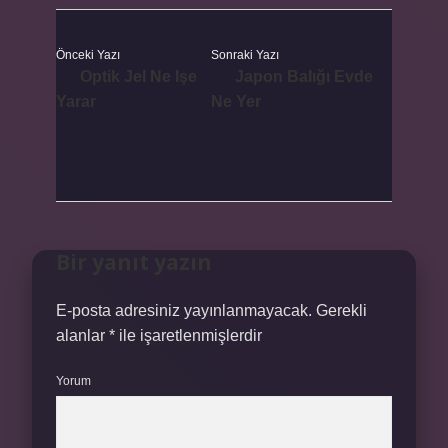
Önceki Yazı
Sonraki Yazı
Optik Jel Ne Işe
Japon Balığı Evde
Yarar
Ne Yer
Bir yanıt yazın
E-posta adresiniz yayınlanmayacak.
Gerekli
alanlar
*
ile işaretlenmişlerdir
Yorum