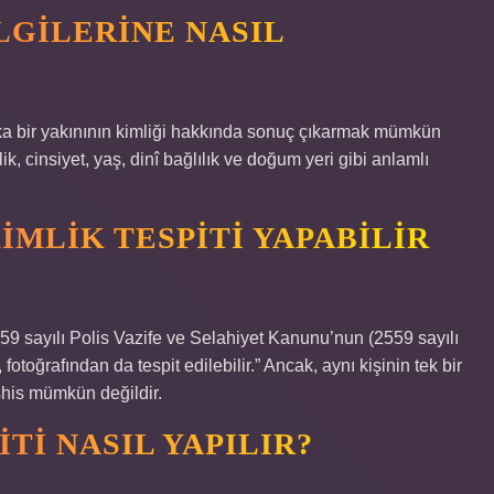
ILGILERINE NASIL
ka bir yakınının kimliği hakkında sonuç çıkarmak mümkün
lik, cinsiyet, yaş, dinî bağlılık ve doğum yeri gibi anlamlı
IMLIK TESPITI YAPABILIR
2559 sayılı Polis Vazife ve Selahiyet Kanunu’nun (2559 sayılı
toğrafından da tespit edilebilir.” Ancak, aynı kişinin tek bir
eşhis mümkün değildir.
TI NASIL YAPILIR?