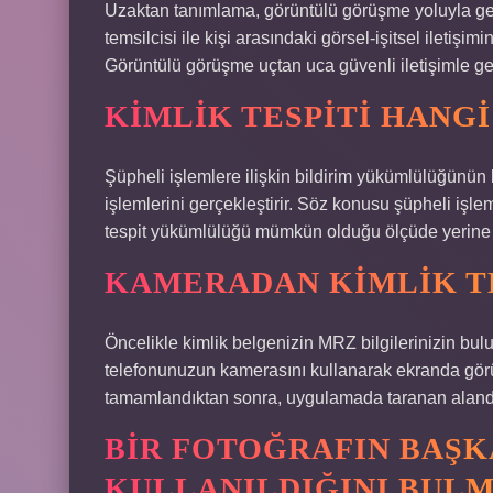
Uzaktan tanımlama, görüntülü görüşme yoluyla gerçe
temsilcisi ile kişi arasındaki görsel-işitsel iletişimi
Görüntülü görüşme uçtan uca güvenli iletişimle gerç
KIMLIK TESPITI HANG
Şüpheli işlemlere ilişkin bildirim yükümlülüğünün 
işlemlerini gerçekleştirir. Söz konusu şüpheli işl
tespit yükümlülüğü mümkün olduğu ölçüde yerine ge
KAMERADAN KIMLIK TE
Öncelikle kimlik belgenizin MRZ bilgilerinizin bu
telefonunuzun kamerasını kullanarak ekranda görü
tamamlandıktan sonra, uygulamada taranan alanda
BIR FOTOĞRAFIN BAŞ
KULLANILDIĞINI BUL