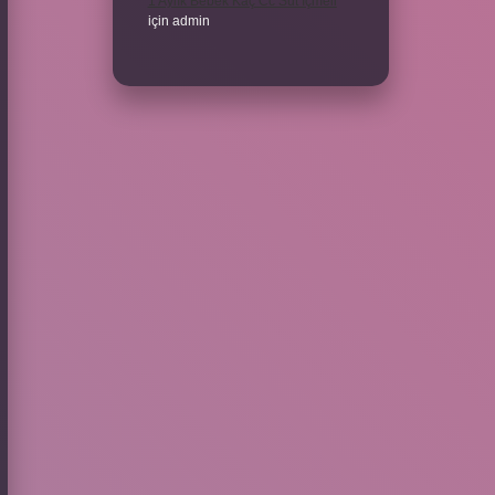
1 Aylık Bebek Kaç Cc Süt Içmeli
için
admin