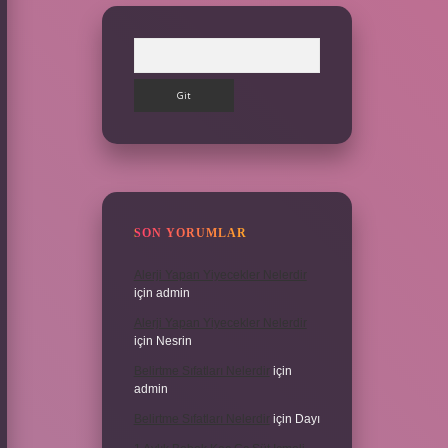
Arama
SON YORUMLAR
Alerji Yapan Yiyecekler Nelerdir
için
admin
Alerji Yapan Yiyecekler Nelerdir
için
Nesrin
Belirtme Sıfatları Nelerdir
için
admin
Belirtme Sıfatları Nelerdir
için
Dayı