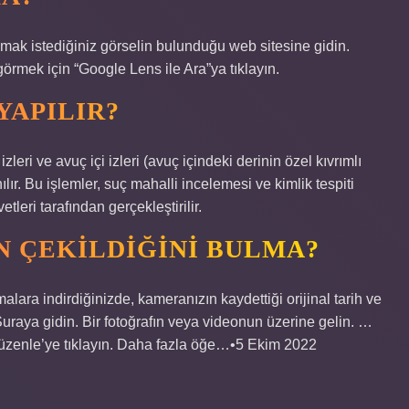
nmak istediğiniz görselin bulunduğu web sitesine gidin.
örmek için “Google Lens ile Ara”ya tıklayın.
YAPILIR?
leri ve avuç içi izleri (avuç içindeki derinin özel kıvrımlı
anılır. Bu işlemler, suç mahalli incelemesi ve kimlik tespiti
leri tarafından gerçekleştirilir.
 ÇEKILDIĞINI BULMA?
lara indirdiğinizde, kameranızın kaydettiği orijinal tarih ve
. Şuraya gidin. Bir fotoğrafın veya videonun üzerine gelin. …
 Düzenle’ye tıklayın. Daha fazla öğe…•5 Ekim 2022