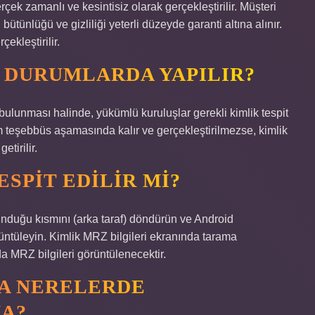
k zamanlı ve kesintisiz olarak gerçekleştirilir. Müşteri
n bütünlüğü ve gizliliği yeterli düzeyde garanti altına alınır.
ekleştirilir.
I DURUMLARDA YAPILIR?
bulunması halinde, yükümlü kuruluşlar gerekli kimlik tespit
em teşebbüs aşamasında kalır ve gerçekleştirilmezse, kimlik
tirilir.
SPIT EDILIR MI?
lunduğu kısmını (arka taraf) döndürün ve Android
ntüleyin. Kimlik MRZ bilgileri ekranında tarama
 MRZ bilgileri görüntülenecektir.
KA NERELERDE
MA?