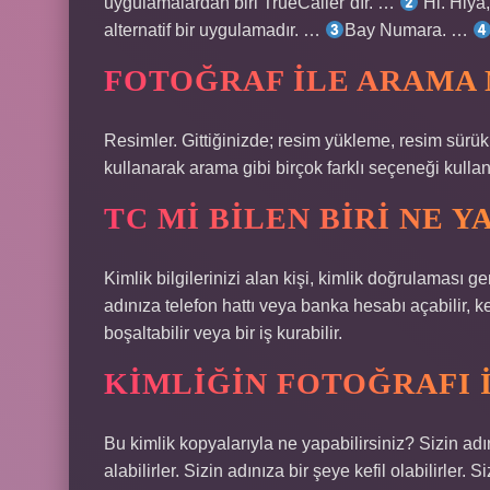
uygulamalardan biri TrueCaller’dır. …
Hi. Hiya
alternatif bir uygulamadır. …
Bay Numara. …
FOTOĞRAF ILE ARAMA N
Resimler. Gittiğinizde; resim yükleme, resim sürük
kullanarak arama gibi birçok farklı seçeneği kullan
TC MI BILEN BIRI NE Y
Kimlik bilgilerinizi alan kişi, kimlik doğrulaması ger
adınıza telefon hattı veya banka hesabı açabilir, kef
boşaltabilir veya bir iş kurabilir.
KIMLIĞIN FOTOĞRAFI I
Bu kimlik kopyalarıyla ne yapabilirsiniz? Sizin adın
alabilirler. Sizin adınıza bir şeye kefil olabilirler.