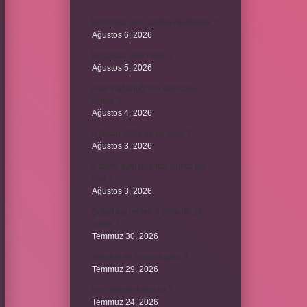
Bordroda aynı yardım ne demek ?
Ağustos 6, 2026
Koşulsuz iade nedir ?
Ağustos 5, 2026
Avar Kağanlığı’nın kurucusu
kimdir ?
Ağustos 4, 2026
8 Nisan 2004’de ne oldu ?
Ağustos 3, 2026
4 takım aynı puanda olursa ne
olur ?
Ağustos 3, 2026
Şubat ayı neden 4 yılda bir 29
çeker ?
Temmuz 30, 2026
Tevafuk ne anlama gelir ?
Temmuz 29, 2026
Karı demek kaba mı ?
Temmuz 24, 2026