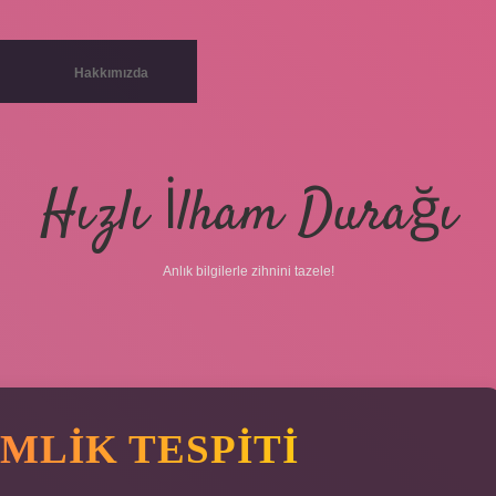
Hakkımızda
Hızlı İlham Durağı
Anlık bilgilerle zihnini tazele!
MLIK TESPITI