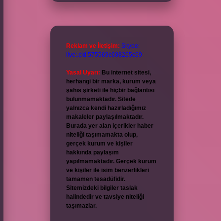
Reklam ve İletişim:
Skype:
live:.cid.575569c608265c69
Yasal Uyarı:
Bu internet sitesi,
herhangi bir marka, kurum veya
şahıs şirketi ile hiçbir bağlantısı
bulunmamaktadır. Sitede
yalnızca kendi hazırladığımız
makaleler paylaşılmaktadır.
Burada yer alan içerikler haber
niteliği taşımamakta olup,
gerçek kurum ve kişiler
hakkında paylaşım
yapılmamaktadır. Gerçek kurum
ve kişiler ile isim benzerlikleri
tamamen tesadüfidir.
Sitemizdeki bilgiler taslak
halindedir ve tavsiye niteliği
taşımazlar.