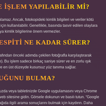
 IŞLEM YAPILABILIR MI?
ılamaz. Ancak, fotokopideki kimlik bilgileri ve veriler kötü
 için kullanılabilir. Genellikle, basında tasvir edilen olaylara
eya kimlik bilgilerine önem vermezler.
SPITI NE KADAR SÜRER?
afından önceki adımda çekilen fotoğrafla karşılaştırarak
e). Bu işlem sadece birkaç saniye sürer ve en zorlu ışık
 ve en üst düzeyde kusursuz yüz tanıma sağlar.
UĞUNU BULMA?
nunuzda veya tabletinizde Google uygulamasını veya Chrome
 sitesine gidin. Görsele dokunun ve basılı tutun. “Google
ğıda ilgili arama sonuçlarını bulmak için kaydırın. Daha