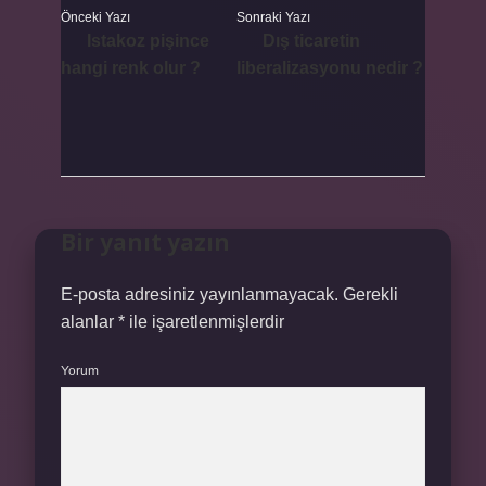
Önceki Yazı
Sonraki Yazı
Istakoz pişince
Dış ticaretin
hangi renk olur ?
liberalizasyonu nedir ?
Bir yanıt yazın
E-posta adresiniz yayınlanmayacak.
Gerekli
alanlar
*
ile işaretlenmişlerdir
Yorum