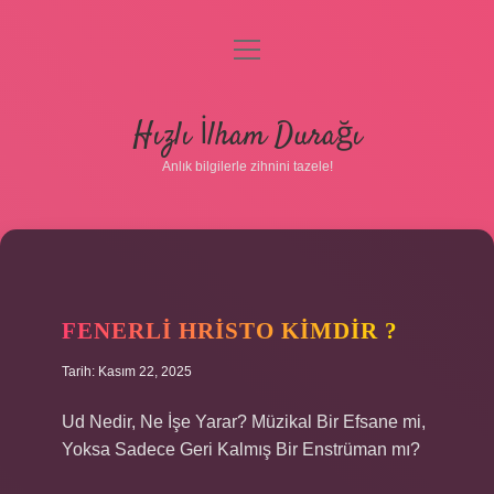
menüyü
aç
Anasayfa
Hızlı İlham Durağı
Gizlilik Politikası
Anlık bilgilerle zihnini tazele!
Yasal Uyarı
Hakkımızda
FENERLI HRISTO KIMDIR ?
Tarih: Kasım 22, 2025
Ud Nedir, Ne İşe Yarar? Müzikal Bir Efsane mi,
Yoksa Sadece Geri Kalmış Bir Enstrüman mı?