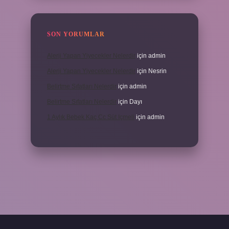
SON YORUMLAR
Alerji Yapan Yiyecekler Nelerdir
için
admin
Alerji Yapan Yiyecekler Nelerdir
için
Nesrin
Belirtme Sıfatları Nelerdir
için
admin
Belirtme Sıfatları Nelerdir
için
Dayı
1 Aylık Bebek Kaç Cc Süt Içmeli
için
admin
etexper giriş