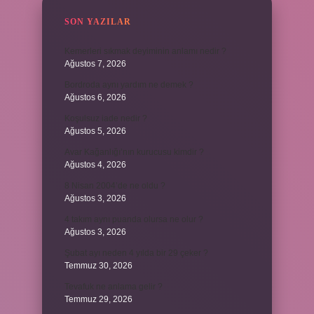
SON YAZILAR
Kemerleri sıkmak deyiminin anlamı nedir ?
Ağustos 7, 2026
Bordroda aynı yardım ne demek ?
Ağustos 6, 2026
Koşulsuz iade nedir ?
Ağustos 5, 2026
Avar Kağanlığı’nın kurucusu kimdir ?
Ağustos 4, 2026
8 Nisan 2004’de ne oldu ?
Ağustos 3, 2026
4 takım aynı puanda olursa ne olur ?
Ağustos 3, 2026
Şubat ayı neden 4 yılda bir 29 çeker ?
Temmuz 30, 2026
Tevafuk ne anlama gelir ?
Temmuz 29, 2026