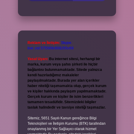
Reklam ve İletişim:
Skype:
live:.cid.575569c608265c69
Yasal Uyarı:
Bu internet sitesi, herhangi bir
marka, kurum veya şahıs şirketi ile hiçbir
bağlantısı bulunmamaktadır. Sitede yalnızca
kendi hazırladığımız makaleler
paylaşılmaktadır. Burada yer alan içerikler
haber niteliği taşımamakta olup, gerçek kurum
ve kişiler hakkında paylaşım yapılmamaktadır.
Gerçek kurum ve kişiler ile isim benzerlikleri
tamamen tesadüfidir. Sitemizdeki bilgiler
taslak halindedir ve tavsiye niteliği taşımazlar.
Sitemiz, 5651 Sayılı Kanun gereğince Bilgi
Teknolojileri ve İletişim Kurumu (BTK) tarafından
onaylanmış bir Yer Sağlayıcı olarak hizmet