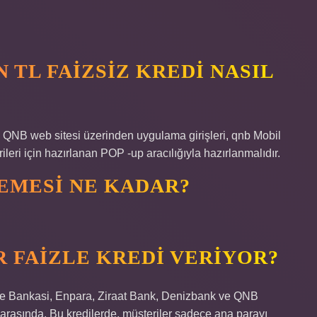
N TL FAIZSIZ KREDI NASIL
B web sitesi üzerinden uygulama girişleri, qnb Mobil
eri için hazırlanan POP -up aracılığıyla hazırlanmalıdır.
DEMESI NE KADAR?
R FAIZLE KREDI VERIYOR?
ye Bankasi, Enpara, Ziraat Bank, Denizbank ve QNB
rasında. Bu kredilerde, müşteriler sadece ana parayı