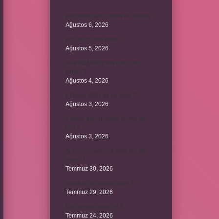
Bordroda aynı yardım ne demek ?
Ağustos 6, 2026
Koşulsuz iade nedir ?
Ağustos 5, 2026
Avar Kağanlığı’nın kurucusu
kimdir ?
Ağustos 4, 2026
8 Nisan 2004’de ne oldu ?
Ağustos 3, 2026
4 takım aynı puanda olursa ne
olur ?
Ağustos 3, 2026
Şubat ayı neden 4 yılda bir 29
çeker ?
Temmuz 30, 2026
Tevafuk ne anlama gelir ?
Temmuz 29, 2026
Karı demek kaba mı ?
Temmuz 24, 2026