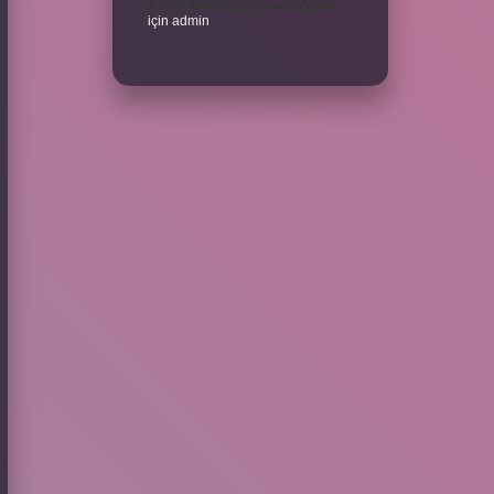
1 Aylık Bebek Kaç Cc Süt Içmeli
için
admin