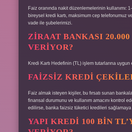
Faiz oranında nakit düzenlemelerinin kullanımı: 1
bireysel kredi kartı, maksimum cep telefonumuz veya
vade ile şubelerimizi.
ZIRAAT BANKASI 20.000
VERIYOR?
Kredi Kartı Hedefinin (TL) işlem tutarlarına uygun e
FAIZSIZ KREDI ÇEKILE
Faiz almak isteyen kişiler, bu fırsatı sunan bankal
finansal durumunu ve kullanım amacını kontrol ede
edilirse, banka faizsiz tüketici kredileri sağlamaya 
YAPI KREDI 100 BIN TL
VERIYOR?