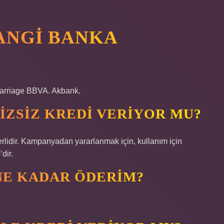
HANGI BANKA
Garriage BBVA. Akbank.
FAIZSIZ KREDI VERIYOR MU?
rlidir. Kampanyadan yararlanmak için, kullanım için
dir.
Y NE KADAR ÖDERIM?