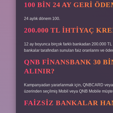
100 BIN 24 AY GERI ÖD
24 aylık dönem 100.
200.000 TL IHTIYAÇ KRE
12 ay boyunca birçok farklı bankadan 200.000 TL k
bankalar tarafından sunulan faiz oranlarını ve ödeme
QNB FINANSBANK 30 BI
ALINIR?
Kampanyadan yararlanmak için, QNBCARD veya QN
üzerinden seçilmiş Mobil veya QNB Mobile müşteril
FAIZSIZ BANKALAR HA