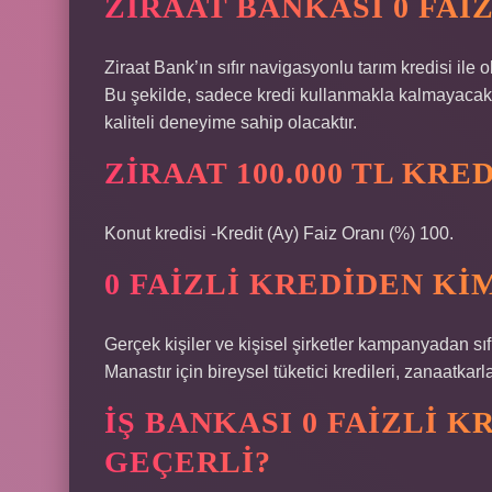
ZIRAAT BANKASI 0 FAI
Ziraat Bank’ın sıfır navigasyonlu tarım kredisi ile o
Bu şekilde, sadece kredi kullanmakla kalmayacak
kaliteli deneyime sahip olacaktır.
ZIRAAT 100.000 TL KRE
Konut kredisi -Kredit (Ay) Faiz Oranı (%) 100.
0 FAIZLI KREDIDEN K
Gerçek kişiler ve kişisel şirketler kampanyadan sıfı
Manastır için bireysel tüketici kredileri, zanaatkarlar 
İŞ BANKASI 0 FAIZLI 
GEÇERLI?