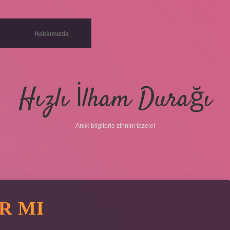
Hakkımızda
Hızlı İlham Durağı
Anlık bilgilerle zihnini tazele!
R MI