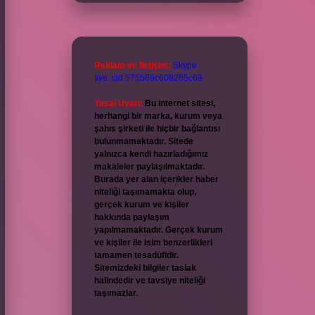
Reklam ve İletişim:
Skype:
live:.cid.575569c608265c69
Yasal Uyarı:
Bu internet sitesi,
herhangi bir marka, kurum veya
şahıs şirketi ile hiçbir bağlantısı
bulunmamaktadır. Sitede
yalnızca kendi hazırladığımız
makaleler paylaşılmaktadır.
Burada yer alan içerikler haber
niteliği taşımamakta olup,
gerçek kurum ve kişiler
hakkında paylaşım
yapılmamaktadır. Gerçek kurum
ve kişiler ile isim benzerlikleri
tamamen tesadüfidir.
Sitemizdeki bilgiler taslak
halindedir ve tavsiye niteliği
taşımazlar.