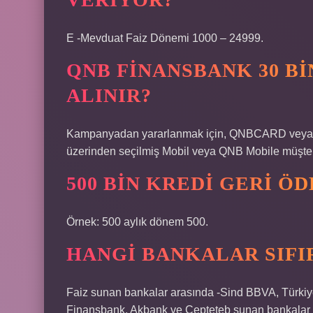
E -Mevduat Faiz Dönemi 1000 – 24999.
QNB FINANSBANK 30 BI
ALINIR?
Kampanyadan yararlanmak için, QNBCARD veya QN
üzerinden seçilmiş Mobil veya QNB Mobile müşteril
500 BIN KREDI GERI Ö
Örnek: 500 aylık dönem 500.
HANGI BANKALAR SIFI
Faiz sunan bankalar arasında -Sind BBVA, Türki
Finansbank, Akbank ve Cepteteb sunan bankalar a