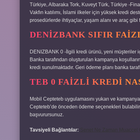
Türkiye, Albaraka Tork, Kuveyt Türk, Türkiye -Finan
Vakfın katılımı, İslami ilkeler için yüksek kredi des
prosedürlerde ihtiyaçlar, yaşam alanı ve araç gibi f
DENIZBANK SIFIR FAIZ
DENIZBANK 0 -İlgili kredi ürünü, yeni müşteriler iç
Banka tarafından oluşturulan kampanya koşullarına 
kredi sunulmaktadır. Geri ödeme planı banka tarafı
TEB 0 FAIZLI KREDI NA
Mobil Cepteteb uygulamasını yukarı ve kampanyayı 
Cepteteb’de önceden ödeme seçenekleri bulabilirsi
başvurursunuz.
Tavsiyeli Bağlantılar:
Senet Ne Zaman Muaccel 