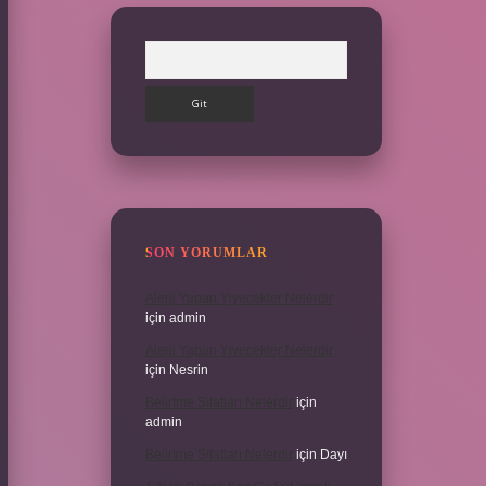
Arama
SON YORUMLAR
Alerji Yapan Yiyecekler Nelerdir
için
admin
Alerji Yapan Yiyecekler Nelerdir
için
Nesrin
Belirtme Sıfatları Nelerdir
için
admin
Belirtme Sıfatları Nelerdir
için
Dayı