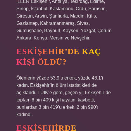
İLLER Eskişehir, Antalya, Tekirdağ, Edirne,
Sinop, İstanbul, Kastamonu, Ordu, Samsun,
Giresun, Artvin, Şanlıurfa, Mardin, Kilis,
Gaziantep, Kahramanmaraş, Sivas,
Gümüşhane, Bayburt, Kayseri, Yozgat, Çorum,
Ankara, Konya, Mersin ve Nevşehir.
ESKIŞEHIR’DE KAÇ
KIŞI ÖLDÜ?
Ölenlerin yüzde 53,9’u erkek, yüzde 46,1’i
kadın. Eskişehir’in ölüm istatistikleri de
açıklandı. TÜİK’e göre, geçen yıl Eskişehir’de
toplam 6 bin 409 kişi hayatını kaybetti,
bunlardan 3 bin 419’u erkek, 2 bin 990’ı
kadındı.
ESKIŞEHIRDE