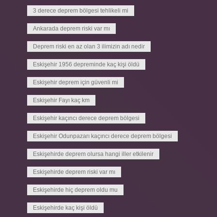
3 derece deprem bölgesi tehlikeli mi
Ankarada deprem riski var mı
Deprem riski en az olan 3 ilimizin adı nedir
Eskişehir 1956 depreminde kaç kişi öldü
Eskişehir deprem için güvenli mi
Eskişehir Fayı kaç km
Eskişehir kaçıncı derece deprem bölgesi
Eskişehir Odunpazarı kaçıncı derece deprem bölgesi
Eskişehirde deprem olursa hangi iller etkilenir
Eskişehirde deprem riski var mı
Eskişehirde hiç deprem oldu mu
Eskişehirde kaç kişi öldü