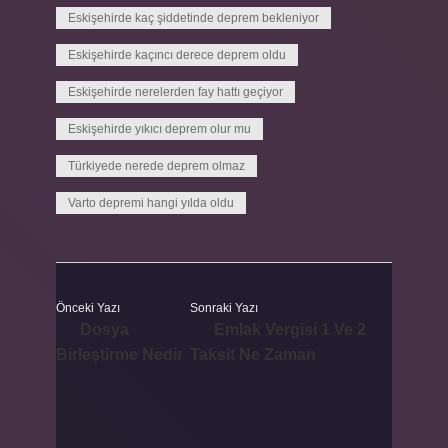
Eskişehirde kaç şiddetinde deprem bekleniyor
Eskişehirde kaçıncı derece deprem oldu
Eskişehirde nerelerden fay hattı geçiyor
Eskişehirde yıkıcı deprem olur mu
Türkiyede nerede deprem olmaz
Varto depremi hangi yılda oldu
Önceki Yazı
Sonraki Yazı
Dosya
Emlak Vergisi 1 Ve 2
Birleştirme Nedir
Taksit Ne Zaman