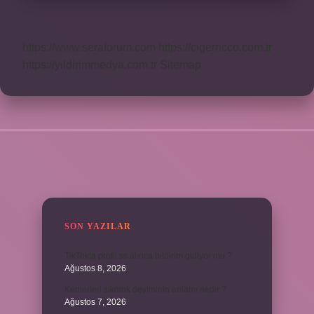
https://www.seraforum.com
https://cigerricco.com.tr
https://yildirimmedya.com.tr
Sitemap
SIDEBAR
SON YAZILAR
TikTokta profil ss alınca bildirim gidiyor mu ?
Ağustos 8, 2026
Kemerleri sıkmak deyiminin anlamı nedir ?
Ağustos 7, 2026